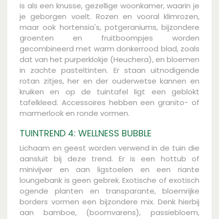
is als een knusse, gezellige woonkamer, waarin je
je geborgen voelt. Rozen en vooral klimrozen,
maar ook hortensia's, potgeraniums, bijzondere
groenten en fruitboompjes worden
gecombineerd met warm donkerrood blad, zoals
dat van het purperklokje (Heuchera), en bloemen
in zachte pasteltinten. Er staan uitnodigende
rotan zitjes, her en der ouderwetse kannen en
kruiken en op de tuintafel ligt een geblokt
tafelkleed. Accessoires hebben een granito- of
marmerlook en ronde vormen.
TUINTREND 4: WELLNESS BUBBLE
Lichaam en geest worden verwend in de tuin die
aansluit bij deze trend. Er is een hottub of
minivijver en aan ligstoelen en een riante
loungebank is geen gebrek. Exotische of exotisch
ogende planten en transparante, bloemrijke
borders vormen een bijzondere mix. Denk hierbij
aan bamboe, (boomvarens), passiebloem,