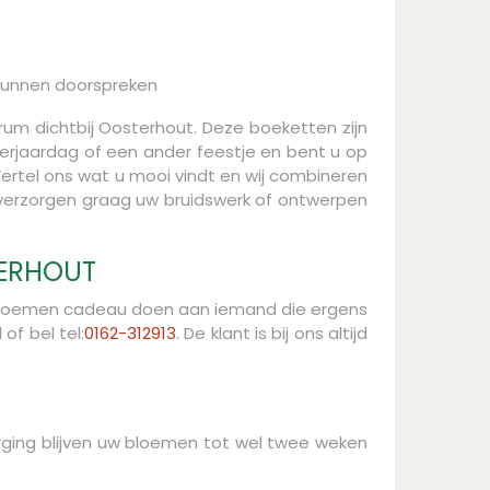
kunnen doorspreken
rum dichtbij Oosterhout. Deze boeketten zijn
rjaardag of een ander feestje en bent u op
rtel ons wat u mooi vindt en wij combineren
j verzorgen graag uw bruidswerk of ontwerpen
TERHOUT
os bloemen cadeau doen aan iemand die ergens
of bel tel:
0162-312913
. De klant is bij ons altijd
orging blijven uw bloemen tot wel twee weken