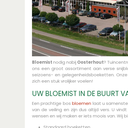
Bloemist
nodig nabij
Oosterhout
? Tuincentr
ons een groot assortiment aan verse sni
seizoens- en gelegenheidsboeketten. Onze 
zich een stuk vrolijker voelen!
UW BLOEMIST IN DE BUURT 
Een prachtige bos
bloemen
laat u samenstel
van de veiling en zijn dus altijd vers. U vi
wensen en wij maken er iets moois van. Wij b
Standaard boeketten