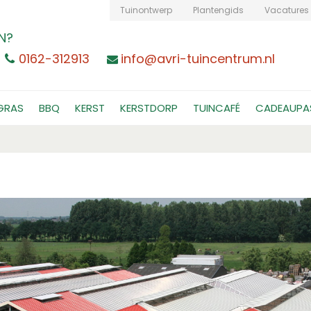
Tuinontwerp
Plantengids
Vacatures
N?
0162-312913
info@avri-tuincentrum.nl
GRAS
BBQ
KERST
KERSTDORP
TUINCAFÉ
CADEAUPA