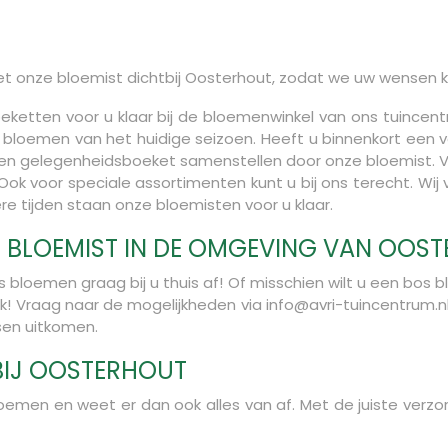
 onze bloemist dichtbij Oosterhout, zodat we uw wensen 
oeketten voor u klaar bij de bloemenwinkel van ons tuincent
oemen van het huidige seizoen. Heeft u binnenkort een ve
en gelegenheidsboeket samenstellen door onze bloemist. Ve
ok voor speciale assortimenten kunt u bij ons terecht. Wi
e tijden staan onze bloemisten voor u klaar.
E BLOEMIST IN DE OMGEVING VAN OOS
s bloemen graag bij u thuis af! Of misschien wilt u een b
k! Vraag naar de mogelijkheden via info@avri-tuincentrum.nl 
sen uitkomen.
BIJ OOSTERHOUT
oemen en weet er dan ook alles van af. Met de juiste verz