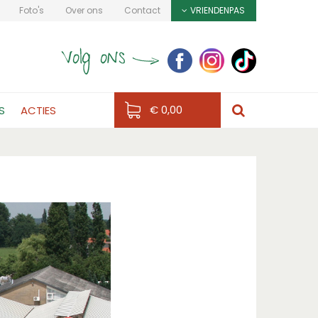
Foto's
Over ons
Contact
VRIENDENPAS
€ 0,00
S
ACTIES