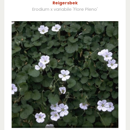
Reigersbek
Erodium x variabile 'Flore Pleno'