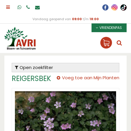
Vandaag geopend van
09:00
t/m
18:00
VRIENDENPAS
Open zoekfilter
REIGERSBEK
Voeg toe aan Mijn Planten