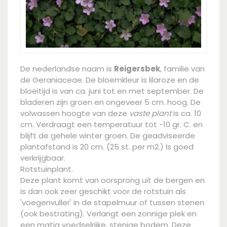
De nederlandse naam is
Reigersbek
, familie van
de Geraniaceae. De bloemkleur is lilaroze en de
bloeitijd is van ca. juni tot en met september. De
bladeren zijn groen en ongeveer 5 cm. hoog. De
volwassen hoogte van deze
vaste plant
is ca. 10
cm. Verdraagt een temperatuur tot -10 gr. C. en
blijft de gehele winter groen. De geadviseerde
plantafstand is 20 cm. (25 st. per m2.) Is goed
verkrijgbaar.
Rotstuinplant.
Deze plant komt van oorsprong uit de bergen en
is dan ook zeer geschikt voor de rotstuin als
'voegenvuller' in de stapelmuur of tussen stenen
(ook bestrating). Verlangt een zonnige plek en
een matig voedselrijke, stenige bodem. Deze