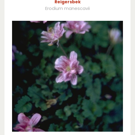
Reigersbek
Erodium manescavii