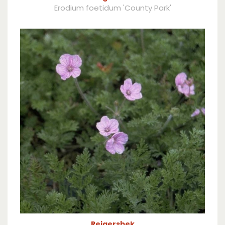
Erodium foetidum 'County Park'
Reigersbek