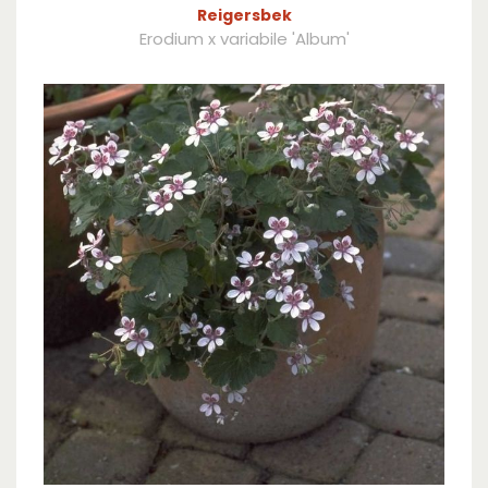
Reigersbek
Erodium x variabile 'Album'