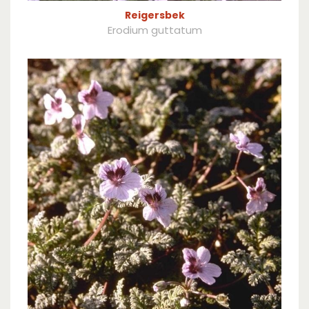
Reigersbek
Erodium guttatum