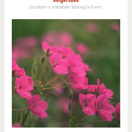
Reigersbek
Erodium x variabile 'Bishop's Form'