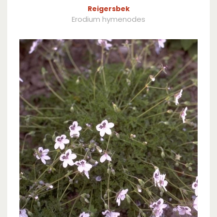
Reigersbek
Erodium hymenodes