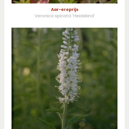
Aar-ereprijs
Veronica spicata 'Heidekind'