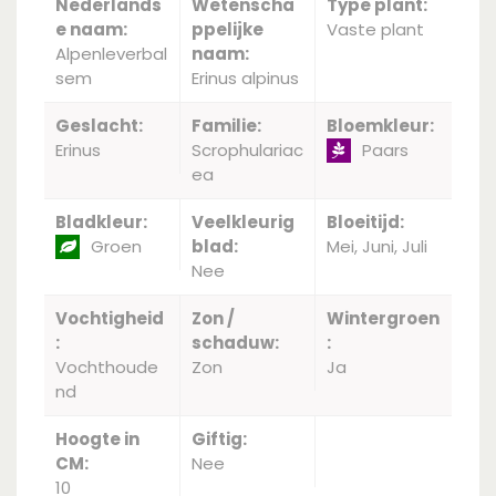
Nederlands
Wetenscha
Type plant:
e naam:
ppelijke
Vaste plant
Alpenleverbal
naam:
sem
Erinus alpinus
Geslacht:
Familie:
Bloemkleur:
Erinus
Scrophulariac
Paars
ea
Bladkleur:
Veelkleurig
Bloeitijd:
Groen
blad:
Mei, Juni, Juli
Nee
Vochtigheid
Zon /
Wintergroen
:
schaduw:
:
Vochthoude
Zon
Ja
nd
Hoogte in
Giftig:
CM:
Nee
10