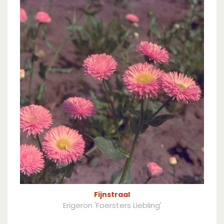
Fijnstraal
Erigeron 'Foersters Liebling'