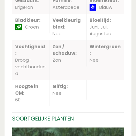
Geslacht:
Familie:
Bloemkleur:
Erigeron
Asteraceae
Blauw
Bladkleur:
Veelkleurig
Bloeitijd:
Groen
blad:
Juni, Juli,
Nee
Augustus
Vochtigheid
Zon /
Wintergroen
:
schaduw:
:
Droog-
Zon
Nee
vochthouden
d
Hoogte in
Giftig:
CM:
Nee
60
SOORTGELIJKE PLANTEN