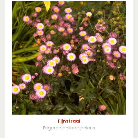
Fijnstraal
Erigeron philadelphicus