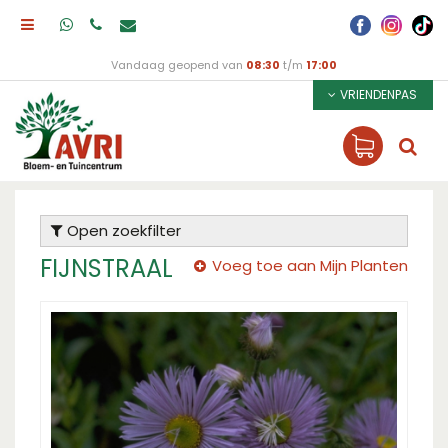
Vandaag geopend van
08:30
t/m
17:00
VRIENDENPAS
Open zoekfilter
FIJNSTRAAL
Voeg toe aan Mijn Planten