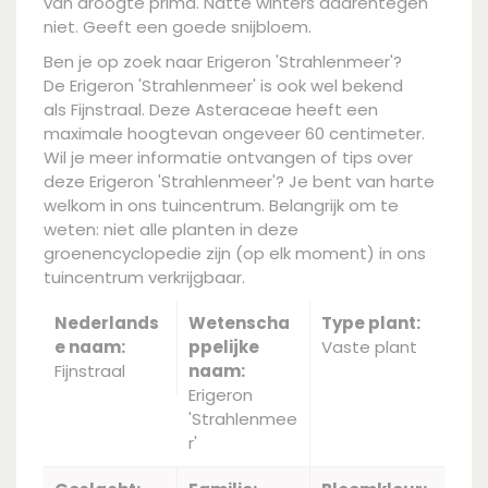
van droogte prima. Natte winters daarentegen
niet. Geeft een goede snijbloem.
Ben je op zoek naar Erigeron 'Strahlenmeer'?
De Erigeron 'Strahlenmeer' is ook wel bekend
als Fijnstraal. Deze Asteraceae heeft een
maximale hoogtevan ongeveer 60 centimeter.
Wil je meer informatie ontvangen of tips over
deze Erigeron 'Strahlenmeer'? Je bent van harte
welkom in ons tuincentrum. Belangrijk om te
weten: niet alle planten in deze
groenencyclopedie zijn (op elk moment) in ons
tuincentrum verkrijgbaar.
Nederlands
Wetenscha
Type plant:
e naam:
ppelijke
Vaste plant
Fijnstraal
naam:
Erigeron
'Strahlenmee
r'