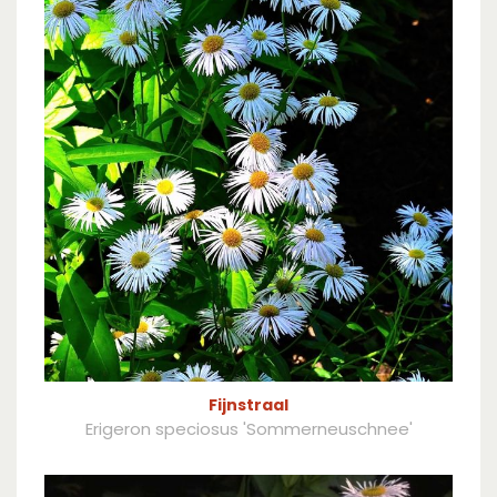
Fijnstraal
Erigeron speciosus 'Sommerneuschnee'