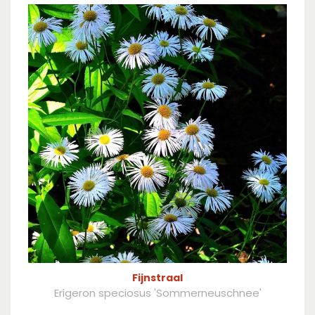
Fijnstraal
Erigeron speciosus 'Sommerneuschnee'