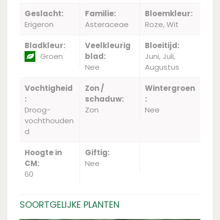
Geslacht:
Familie:
Bloemkleur:
Erigeron
Asteraceae
Roze, Wit
Bladkleur:
Veelkleurig
Bloeitijd:
Groen
blad:
Juni, Juli,
Nee
Augustus
Vochtigheid
Zon /
Wintergroen
:
schaduw:
:
Droog-
Zon
Nee
vochthouden
d
Hoogte in
Giftig:
CM:
Nee
60
SOORTGELIJKE PLANTEN