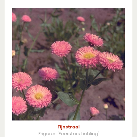
Fijnstraal
Erigeron 'Foersters Liebling'