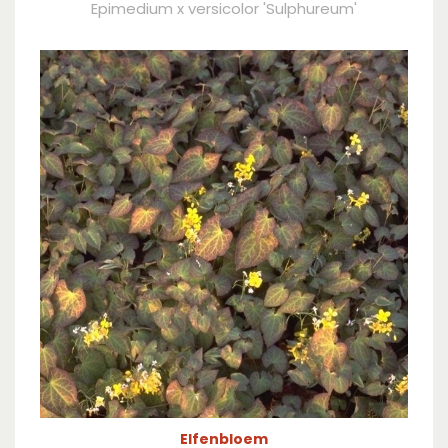
Epimedium x versicolor 'Sulphureum'
Elfenbloem