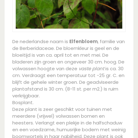
De nederlandse naam is
Elfenbloem
, familie van
de Berberidaceae. De bloemkleur is geel en de
bloeitijd is van ca. april tot en met mei. De
bladeren zijn groen en ongeveer 30 cm. hoog. De
volwassen hoogte van deze
vaste plant
is ca. 30
cm. Verdraagt een temperatuur tot -25 gr. C. en
blijft de gehele winter groen. De geadviseerde
plantafstand is 30 cm. (8-11 st. per m2.) Is ruim
verkrijgbaar.
Bosplant.
Deze plant is zeer geschikt voor tuinen met
meerdere (vrijwel) volwassen bomen en
heesters. Verlangt een plekje in de halfschaduw
en een voedzame, humusrijke bodem met weinig
boomwortels in haar nabijheid. Deze plant is ook