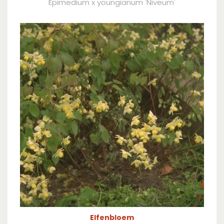
Epimedium x youngianum 'Niveum'
Elfenbloem