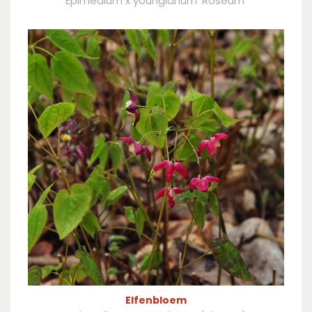
Epimedium x youngianum 'Roseum'
Elfenbloem