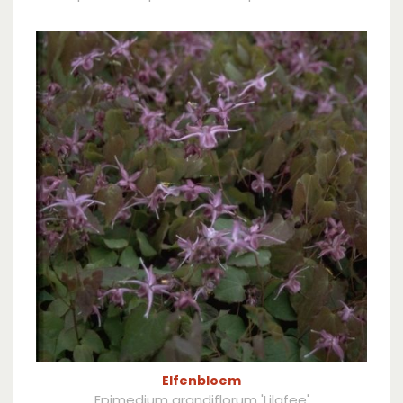
Elfenbloem
Epimedium grandiflorum 'Lilafee'