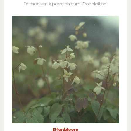
Epimedium x perralchicum 'Frohnleiten'
Elfenbloem