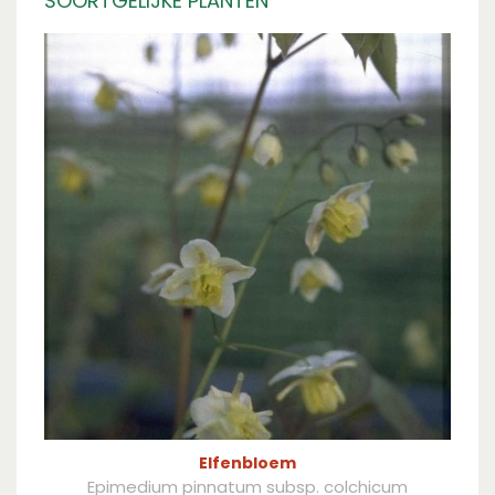
SOORTGELIJKE PLANTEN
Elfenbloem
Epimedium pinnatum subsp. colchicum