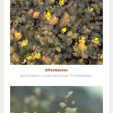
Elfenbloem
Epimedium x perralchicum 'Frohnleiten'