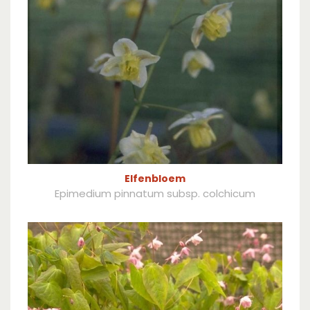
Elfenbloem
Epimedium pinnatum subsp. colchicum