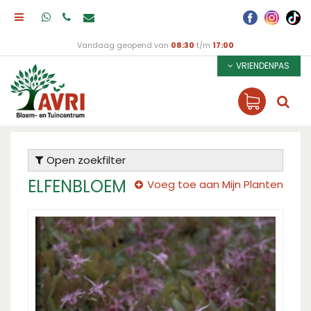
Vandaag geopend van
08:30
t/m
17:00
VRIENDENPAS
Open zoekfilter
ELFENBLOEM
Voeg toe aan Mijn Planten