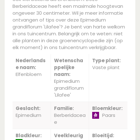
Berberidaceae heeft een maximale hoogtevan
ongeveer 30 centimeter. Wil je meer informatie
ontvangen of tips over deze Epimedium
grandiflorum 'Lilafee'? Je bent van harte welkom
in ons tuincentrum. Belangrijk om te weten: niet
alle planten in deze groenencyclopedie zijn (op
elk moment) in ons tuincentrum verkrijgbaar.
Nederlands
Wetenscha
Type plant:
e naam:
ppelijke
Vaste plant
Elfenbloem
naam:
Epimedium
grandiflorum
'Lilafee'
Geslacht:
Familie:
Bloemkleur:
Epimedium
Berberidacea
Paars
e
Bladkleur:
Veelkleurig
Bloeitijd: