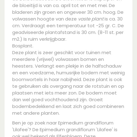
de bloeitijd is van ca. april tot en met mei. De
bladeren zijn groen en ongeveer 30 cm. hoog. De
volwassen hoogte van deze
vaste plant
is ca. 30
cm. Verdraagt een temperatuur tot -25 gr. C. De
geadviseerde plantafstand is 30 cm. (8-11 st. per
m2.) Is ruim verkrijgbaar.
Bosplant.
Deze plant is zeer geschikt voor tuinen met
meerdere (vrijwel) volwassen bomen en
heesters. Verlangt een plekje in de halfschaduw
en een voedzame, humusrijke bodem met weinig
boomwortels in haar nabijheid. Deze plant is ook
te gebruiken als overgang naar de rotstuin en op
plaatsen met iets meer zon. De bodem moet
dan wel goed vochthoudend zijn. Groeit
bodembedekkend en laat zich goed combineren
met andere planten.
Ben je op zoek naar Epimedium grandiflorum
'Lilafee'? De Epimedium grandiflorum 'Lilafee' is
ook wel bekend als Elfenbloem. Deze