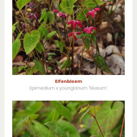
Elfenbloem
Epimedium x youngianum 'Niveum'