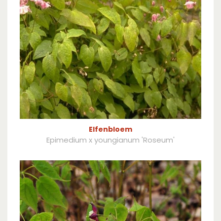
Elfenbloem
Epimedium x youngianum 'Roseum'