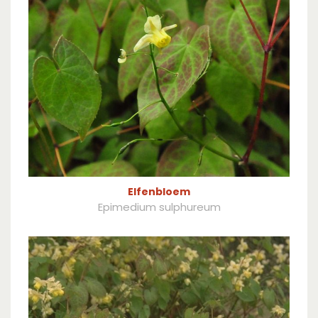
Elfenbloem
Epimedium sulphureum