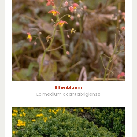
Elfenbloem
Epimedium x cantabrigiense