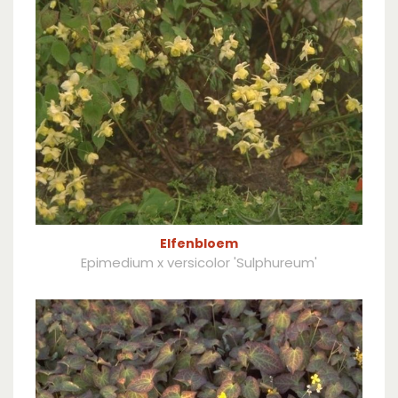
Elfenbloem
Epimedium x versicolor 'Sulphureum'