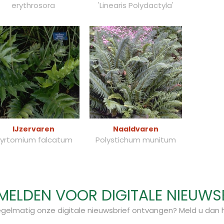
erythrosora
'Linearis Polydactyla'
IJzervaren
Naaldvaren
yrtomium falcatum
Polystichum munitum
ELDEN VOOR DIGITALE NIEUWS
regelmatig onze digitale nieuwsbrief ontvangen? Meld u dan h