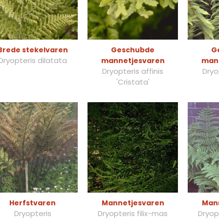
Brede stekelvaren
Geschubde
G
Dryopteris dilatata
mannetjesvaren
man
Dryopteris affinis
Dryo
'Cristata'
Herfstvaren
Mannetjesvaren
Man
Dryopteris
Dryopteris filix-mas
Dryopt