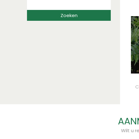
C
AANM
Wilt u 