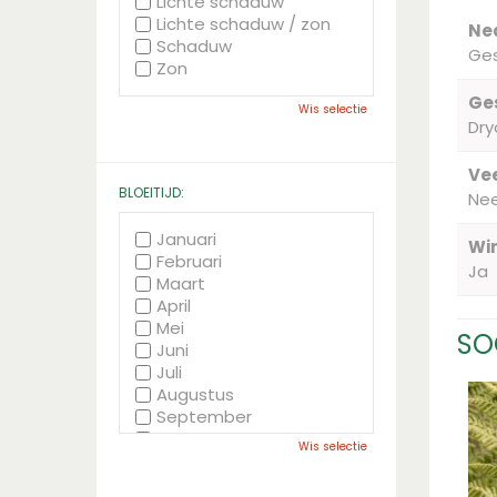
Lichte schaduw
Lichte schaduw / zon
Ne
Schaduw
Ge
Zon
Ge
Wis selectie
Dry
Vee
BLOEITIJD:
Ne
Januari
Wi
Februari
Ja
Maart
April
Mei
SO
Juni
Juli
Augustus
September
Oktober
Wis selectie
November
December