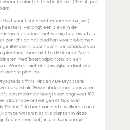
dviseerde plantafstand is 45 cm. (3-5 st. per
gbaar.
eschikt voor tuinen met meerdere (vrijwel)
eesters. Verlangt een plekje in de
 humusrijke bodem met weinig boomwortels
rect zonlicht op het blad kan voor problemen
r gefilterd licht door haar in de schaduw van
 plaatsen, maar niet te dicht erop. Deze
mbineren met 'bosrandplanten' op een
. Woekert niet of nauwelijks en laat zich
t andere planten.
yopteris affinis 'Pinderi'? De Dryopteris
 ook wel bekend als Geschubde mannetjesvaren.
eeft een maximale hoogtevan ongeveer 100
eer informatie ontvangen of tips over
is 'Pinderi'? Je bent van harte welkom in ons
jk om te weten: niet alle planten in deze
ijn (op elk moment) in ons tuincentrum