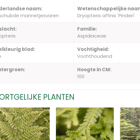
derlandse naam:
Wetenschappelijke naa
schubde mannetjesvaren
Dryopteris affinis 'Pinderi'
slacht:
Familie:
opteris
Aspidiaceae
lkleurig blad:
Vochtigheid:
e
Vochthoudend
ntergroen:
Hoogte in CM:
100
ORTGELIJKE PLANTEN