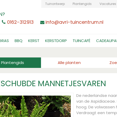
Tuinontwerp
Plantengids
Vacatures
N?
0162-312913
info@avri-tuincentrum.nl
GRAS
BBQ
KERST
KERSTDORP
TUINCAFÉ
CADEAUPA
Plantengids
Alle planten
Zoe
ESCHUBDE MANNETJESVAREN
De nederlandse naa
van de Aspidiaceae. 
hoog. De volwassen
Verdraagt een temper