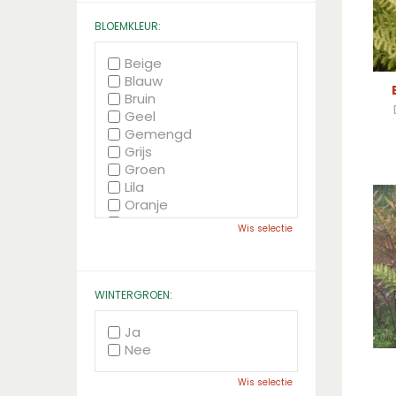
BLOEMKLEUR:
Beige
Blauw
Bruin
Geel
Gemengd
Grijs
Groen
Lila
Oranje
Paars
Wis selectie
Rood
Roze
Wit
Zwart
WINTERGROEN:
Ja
Nee
Wis selectie