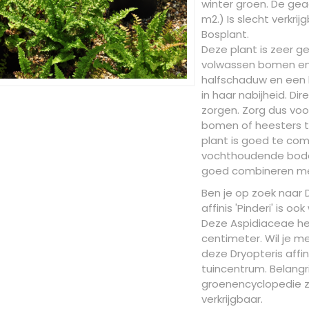
winter groen. De gea
m2.) Is slecht verkrij
Bosplant.
Deze plant is zeer g
volwassen bomen en h
halfschaduw en een
in haar nabijheid. Di
zorgen. Zorg dus voo
bomen of heesters te
plant is goed te co
vochthoudende bodem
goed combineren me
Ben je op zoek naar Dr
affinis 'Pinderi' is
Deze Aspidiaceae h
centimeter. Wil je m
deze Dryopteris affin
tuincentrum. Belangri
groenencyclopedie z
verkrijgbaar.