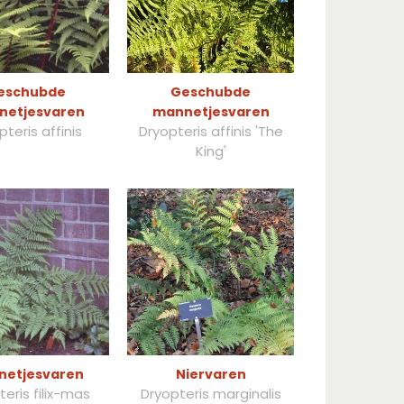
eschubde
Geschubde
netjesvaren
mannetjesvaren
pteris affinis
Dryopteris affinis 'The
King'
netjesvaren
Niervaren
eris filix-mas
Dryopteris marginalis