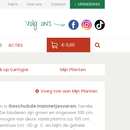
Foto's
Over ons
Contact
VRIENDENPAS
€ 0,00
S
ACTIES
k op tuintype
Mijn Planten
Voeg toe aan Mijn Planten
m is
Geschubde mannetjesvaren
, familie
De bladeren zijn groen en ongeveer 100 cm.
 hoogte van deze
vaste plant
is ca. 100 cm.
atuur tot -20 gr. C. en blijft de gehele