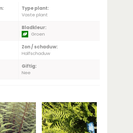
m:
Type plant:
Vaste plant
Bladkleur:
Groen
Zon / schaduw:
Halfschaduw
Giftig:
Nee