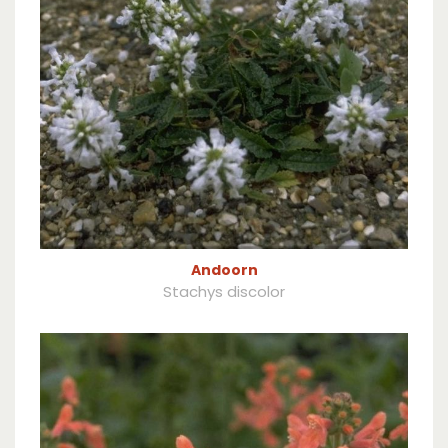
Andoorn
Stachys discolor