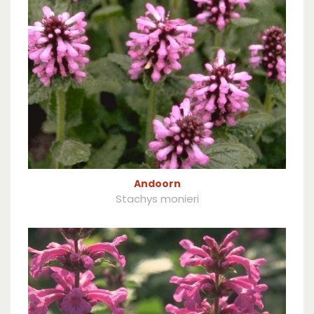
Andoorn
Stachys monieri