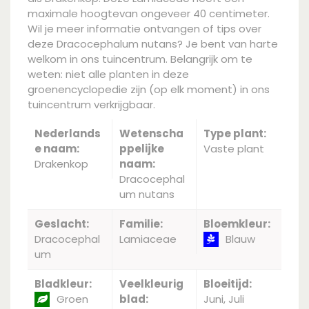
maximale hoogtevan ongeveer 40 centimeter.
Wil je meer informatie ontvangen of tips over
deze Dracocephalum nutans? Je bent van harte
welkom in ons tuincentrum. Belangrijk om te
weten: niet alle planten in deze
groenencyclopedie zijn (op elk moment) in ons
tuincentrum verkrijgbaar.
Nederlands
Wetenscha
Type plant:
e naam:
ppelijke
Vaste plant
Drakenkop
naam:
Dracocephal
um nutans
Geslacht:
Familie:
Bloemkleur:
Dracocephal
Lamiaceae
Blauw
um
Bladkleur:
Veelkleurig
Bloeitijd:
Groen
blad:
Juni, Juli