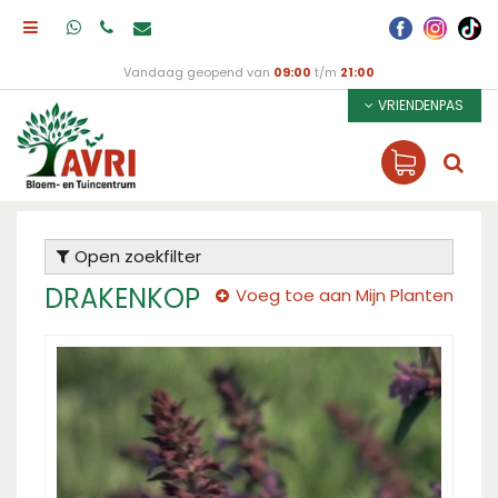
Vandaag geopend van
09:00
t/m
21:00
VRIENDENPAS
Open zoekfilter
DRAKENKOP
Voeg toe aan Mijn Planten