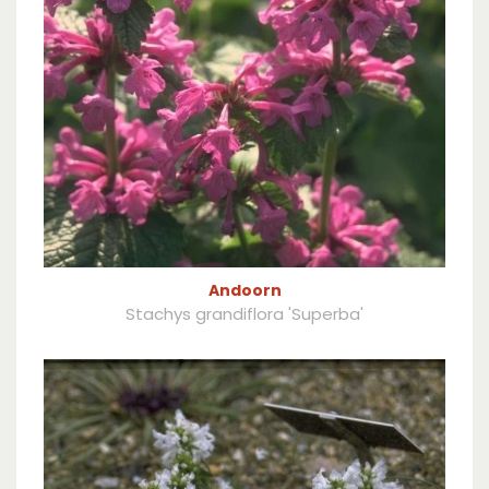
Andoorn
Stachys grandiflora 'Superba'