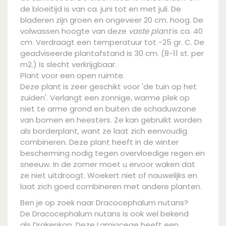
de bloeitijd is van ca. juni tot en met juli. De
bladeren zijn groen en ongeveer 20 cm. hoog. De
volwassen hoogte van deze
vaste plant
is ca. 40
cm. Verdraagt een temperatuur tot -25 gr. C. De
geadviseerde plantafstand is 30 cm. (8-11 st. per
m2.) Is slecht verkrijgbaar.
Plant voor een open ruimte.
Deze plant is zeer geschikt voor 'de tuin op het
zuiden'. Verlangt een zonnige, warme plek op
niet te arme grond en buiten de schaduwzone
van bomen en heesters. Ze kan gebruikt worden
als borderplant, want ze laat zich eenvoudig
combineren. Deze plant heeft in de winter
bescherming nodig tegen overvloedige regen en
sneeuw. In de zomer moet u ervoor waken dat
ze niet uitdroogt. Woekert niet of nauwelijks en
laat zich goed combineren met andere planten.
Ben je op zoek naar Dracocephalum nutans?
De Dracocephalum nutans is ook wel bekend
als Drakenkop. Deze Lamiaceae heeft een