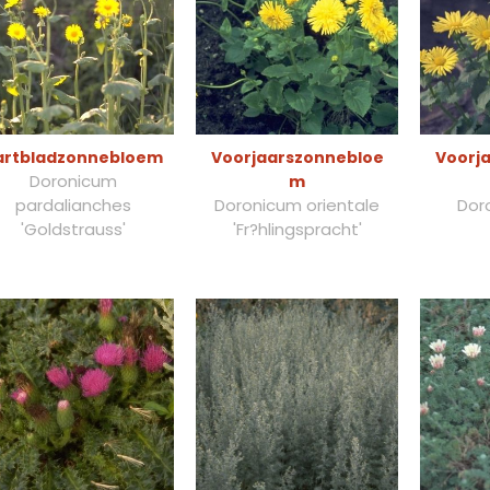
artbladzonnebloem
Voorjaarszonnebloe
Voorj
Doronicum
m
pardalianches
Doronicum orientale
Dor
'Goldstrauss'
'Fr?hlingspracht'