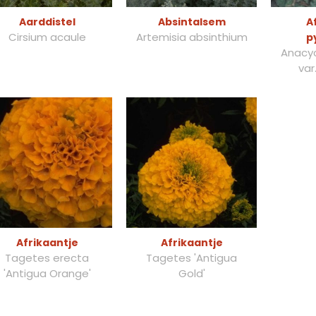
Aarddistel
Absintalsem
A
Cirsium acaule
Artemisia absinthium
p
Anacyc
var
Afrikaantje
Afrikaantje
Tagetes erecta
Tagetes 'Antigua
'Antigua Orange'
Gold'