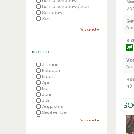
Lichte schaduw
Ne
Lichte schaduw / zon
Vo
Schaduw
Zon
Ge
Do
Wis selectie
Bla
BLOEITIJD:
Voc
Januari
Dr
Februari
Maart
Hoo
April
40
Mei
Juni
Juli
SO
Augustus
September
Oktober
Wis selectie
November
December