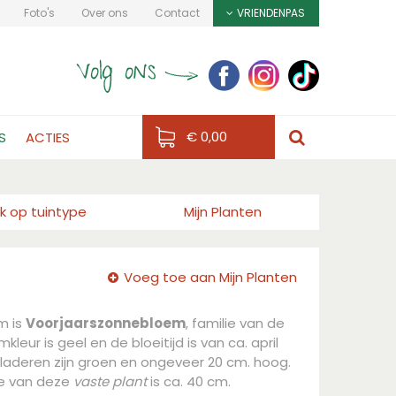
Foto's
Over ons
Contact
VRIENDENPAS
€ 0,00
S
ACTIES
k op tuintype
Mijn Planten
Voeg toe aan Mijn Planten
m is
Voorjaarszonnebloem
, familie van de
leur is geel en de bloeitijd is van ca. april
laderen zijn groen en ongeveer 20 cm. hoog.
e van deze
vaste plant
is ca. 40 cm.