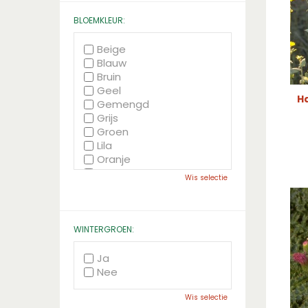
BLOEMKLEUR:
Beige
Blauw
Bruin
Geel
H
Gemengd
Grijs
Groen
Lila
Oranje
Paars
Wis selectie
Rood
Roze
Wit
Zwart
WINTERGROEN:
Ja
Nee
Wis selectie