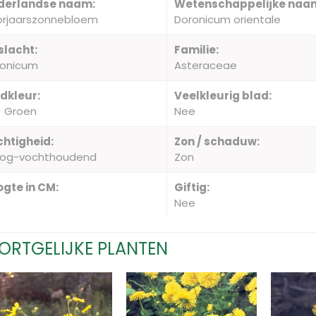
derlandse naam:
Wetenschappelijke naa
orjaarszonnebloem
Doronicum orientale
slacht:
Familie:
ronicum
Asteraceae
dkleur:
Veelkleurig blad:
Groen
Nee
htigheid:
Zon / schaduw:
oog-vochthoudend
Zon
gte in CM:
Giftig:
Nee
ORTGELIJKE PLANTEN