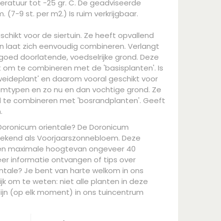
ratuur tot -25 gr. C. De geadviseerde
 (7-9 st. per m2.) Is ruim verkrijgbaar.
schikt voor de siertuin. Ze heeft opvallend
 en laat zich eenvoudig combineren. Verlangt
goed doorlatende, voedselrijke grond. Deze
kt om te combineren met de 'basisplanten'. Is
weideplant' en daarom vooral geschikt voor
typen en zo nu en dan vochtige grond. Ze
d te combineren met 'bosrandplanten'. Geeft
.
 Doronicum orientale? De Doronicum
 bekend als Voorjaarszonnebloem. Deze
en maximale hoogtevan ongeveer 40
eer informatie ontvangen of tips over
ntale? Je bent van harte welkom in ons
jk om te weten: niet alle planten in deze
ijn (op elk moment) in ons tuincentrum