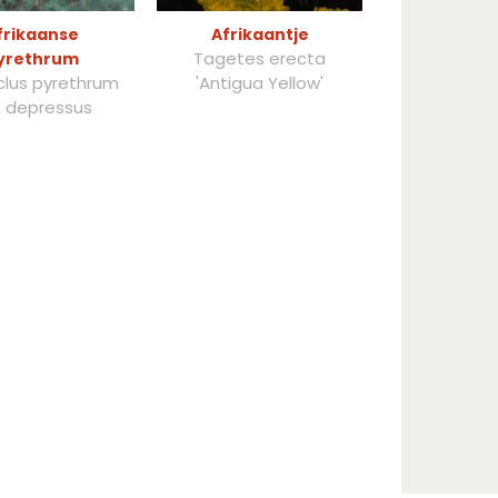
frikaanse
Afrikaantje
Tagetes erecta
yrethrum
lus pyrethrum
'Antigua Yellow'
. depressus