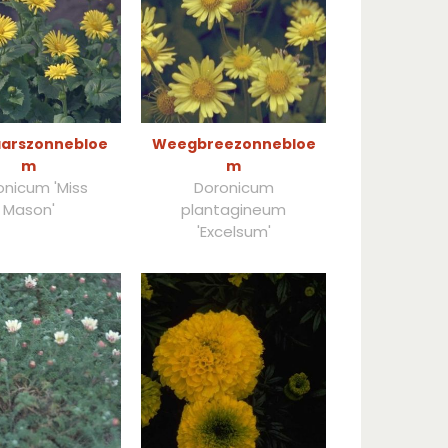
aarszonnebloe
Weegbreezonnebloe
m
m
onicum 'Miss
Doronicum
Mason'
plantagineum
'Excelsum'