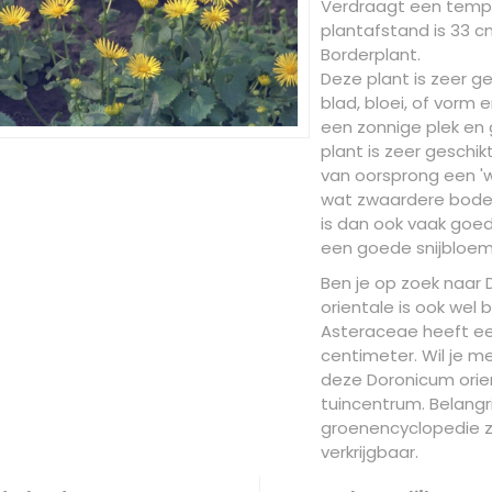
Verdraagt een tempe
plantafstand is 33 cm.
Borderplant.
Deze plant is zeer ge
blad, bloei, of vorm
een zonnige plek en 
plant is zeer geschi
van oorsprong een '
wat zwaardere bodem
is dan ook vaak goe
een goede snijbloem
Ben je op zoek naar
orientale is ook wel
Asteraceae heeft e
centimeter. Wil je m
deze Doronicum orie
tuincentrum. Belangri
groenencyclopedie z
verkrijgbaar.