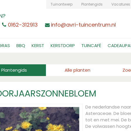
Tuinontwerp
Plantengids
Vacatures
N?
0162-312913
info@avri-tuincentrum.nl
GRAS
BBQ
KERST
KERSTDORP
TUINCAFÉ
CADEAUPA
Plantengids
Alle planten
Zoe
OORJAARSZONNEBLOEM
De nederlandse naa
Asteraceae. De bloemk
tot en met mei. De b
De volwassen hoogt