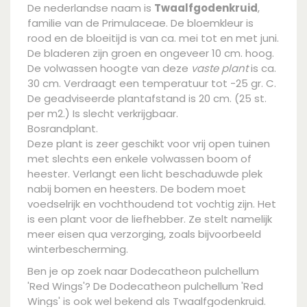
De nederlandse naam is
Twaalfgodenkruid
,
familie van de Primulaceae. De bloemkleur is
rood en de bloeitijd is van ca. mei tot en met juni.
De bladeren zijn groen en ongeveer 10 cm. hoog.
De volwassen hoogte van deze
vaste plant
is ca.
30 cm. Verdraagt een temperatuur tot -25 gr. C.
De geadviseerde plantafstand is 20 cm. (25 st.
per m2.) Is slecht verkrijgbaar.
Bosrandplant.
Deze plant is zeer geschikt voor vrij open tuinen
met slechts een enkele volwassen boom of
heester. Verlangt een licht beschaduwde plek
nabij bomen en heesters. De bodem moet
voedselrijk en vochthoudend tot vochtig zijn. Het
is een plant voor de liefhebber. Ze stelt namelijk
meer eisen qua verzorging, zoals bijvoorbeeld
winterbescherming.
Ben je op zoek naar Dodecatheon pulchellum
'Red Wings'? De Dodecatheon pulchellum 'Red
Wings' is ook wel bekend als Twaalfgodenkruid.