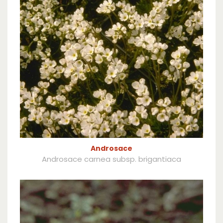
Androsace
Androsace carnea subsp. brigantiaca