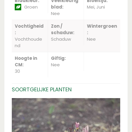
Bladkleur:
Veelkleurig
Bloeitijd:
Groen
blad:
Mei, Juni
Nee
Vochtigheid
Zon /
Wintergroen
:
schaduw:
:
Vochthoude
Schaduw
Nee
nd
Hoogte in
Giftig:
CM:
Nee
30
SOORTGELIJKE PLANTEN