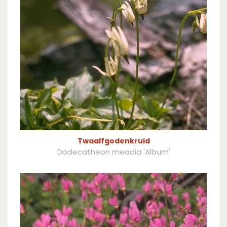
Twaalfgodenkruid
Dodecatheon meadia 'Album'