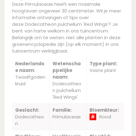
Deze Primulaceae heeft een maximale
hoogtevan ongeveer 30 centimeter. Wil je meer
informatie ontvangen of tips over
deze Dodecatheon pulchellum 'Red Wings'? Je
bent van harte welkom in ons tuincentrum.
Belangrijk om te weten: niet alle planten in deze
groenencyclopedie zijn (op elk moment) in ons
tuincentrum verkrijgbaar.
Nederlands
Wetenscha
Type plant:
e naam:
ppelijke
Vaste plant
Twaalfgoden
naam:
kruid
Dodecatheo
n pulchellum
'Red Wings'
Geslacht:
Familie:
Bloemkleur:
Dodecatheo
Primulaceae
Rood
n