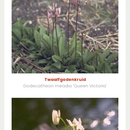
Twaalfgodenkruid
Dodecatheon meadia 'Queen Victoria'