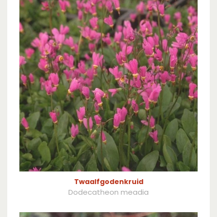
Twaalfgodenkruid
Dodecatheon meadia