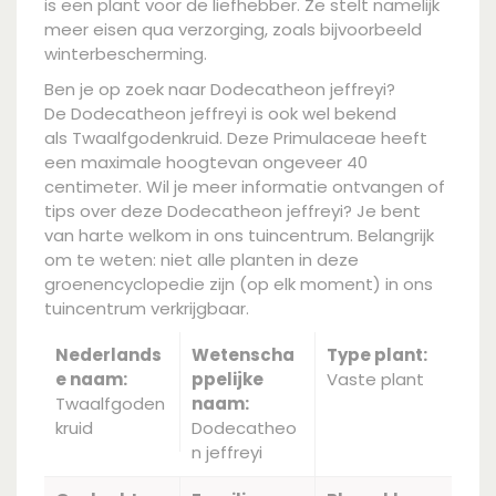
is een plant voor de liefhebber. Ze stelt namelijk
meer eisen qua verzorging, zoals bijvoorbeeld
winterbescherming.
Ben je op zoek naar Dodecatheon jeffreyi?
De Dodecatheon jeffreyi is ook wel bekend
als Twaalfgodenkruid. Deze Primulaceae heeft
een maximale hoogtevan ongeveer 40
centimeter. Wil je meer informatie ontvangen of
tips over deze Dodecatheon jeffreyi? Je bent
van harte welkom in ons tuincentrum. Belangrijk
om te weten: niet alle planten in deze
groenencyclopedie zijn (op elk moment) in ons
tuincentrum verkrijgbaar.
Nederlands
Wetenscha
Type plant:
e naam:
ppelijke
Vaste plant
Twaalfgoden
naam:
kruid
Dodecatheo
n jeffreyi