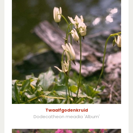
Twaalfgodenkruid
Dodecatheon meadia 'Album'