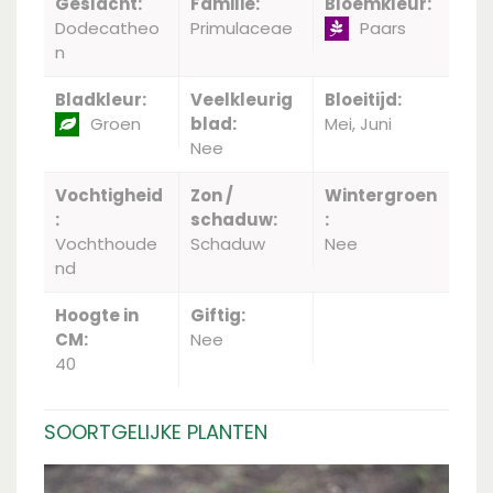
Geslacht:
Familie:
Bloemkleur:
Dodecatheo
Primulaceae
Paars
n
Bladkleur:
Veelkleurig
Bloeitijd:
Groen
blad:
Mei, Juni
Nee
Vochtigheid
Zon /
Wintergroen
:
schaduw:
:
Vochthoude
Schaduw
Nee
nd
Hoogte in
Giftig:
CM:
Nee
40
SOORTGELIJKE PLANTEN