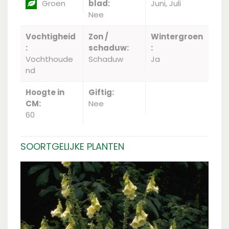
Groen
blad:
Juni, Juli
Nee
Vochtigheid
Zon /
Wintergroen
:
schaduw:
:
Vochthoude
Schaduw
Ja
nd
Hoogte in
Giftig:
CM:
Nee
60
SOORTGELIJKE PLANTEN