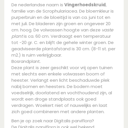
De nederlandse naam is
Vingerhoedskruid
,
familie van de Scrophulariacea. De bloemkleur is
purperbruin en de bloeitijd is van ca. juni tot en
met juli. De bladeren zijn groen en ongeveer 20
cm. hoog. De volwassen hoogte van deze
vaste
plant
is ca. 60 cm. Verdraagt een temperatuur
tot -20 gr. C. en blijft de gehele winter groen. De
geadviseerde plantafstand is 30 cm. (8-11 st. per
m2.) Is ruim verkrijgbaar.
Bosrandplant.
Deze plant is zeer geschikt voor vrij open tuinen
met slechts een enkele volwassen boom of
heester. Verlangt een licht beschaduwde plek
nabij bomen en heesters. De bodem moet
voedselrijk, doorlatend en vochthoudend zijn, al
wordt een droge standplaats ook goed
verdragen. Woekert niet of nauwelijks en laat
zich goed combineren met andere planten.
Ben je op zoek naar Digitalis parviflora?
De Digitalis parviflora is ook wel bekend