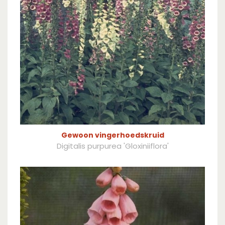
Gewoon vingerhoedskruid
Digitalis purpurea 'Gloxiniiflora'