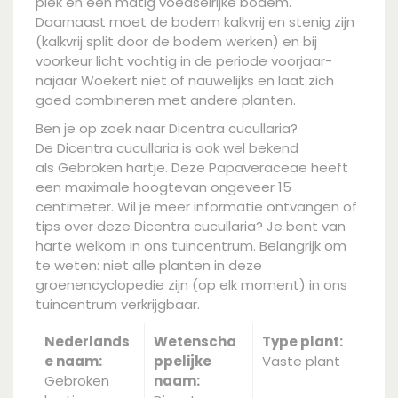
plek en een matig voedselrijke bodem.
Daarnaast moet de bodem kalkvrij en stenig zijn
(kalkvrij split door de bodem werken) en bij
voorkeur licht vochtig in de periode voorjaar-
najaar Woekert niet of nauwelijks en laat zich
goed combineren met andere planten.
Ben je op zoek naar Dicentra cucullaria?
De Dicentra cucullaria is ook wel bekend
als Gebroken hartje. Deze Papaveraceae heeft
een maximale hoogtevan ongeveer 15
centimeter. Wil je meer informatie ontvangen of
tips over deze Dicentra cucullaria? Je bent van
harte welkom in ons tuincentrum. Belangrijk om
te weten: niet alle planten in deze
groenencyclopedie zijn (op elk moment) in ons
tuincentrum verkrijgbaar.
Nederlands
Wetenscha
Type plant:
e naam:
ppelijke
Vaste plant
Gebroken
naam: