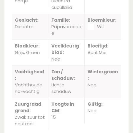
hartje
Dicentra
cucullaria
Geslacht:
Familie:
Bloemkleur:
Dicentra
Papaveracea
Wit
e
Bladkleur:
Veelkleurig
Bloeitijd:
Grijs, Groen
blad:
April, Mei
Nee
Vochtigheid
Zon /
Wintergroen
:
schaduw:
:
Vochthoude
Lichte
Nee
nd-vochtig
schaduw
Zuurgraad
Hoogte in
Giftig:
grond:
CM:
Nee
Zwak zuur tot
15
neutraal