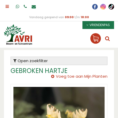
Vandaag geopend van
09:00
t/m
18:00
VRIENDENPAS
Open zoekfilter
GEBROKEN HARTJE
Voeg toe aan Mijn Planten