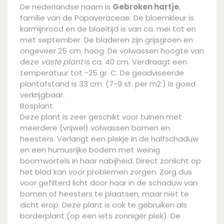
De nederlandse naam is
Gebroken hartje
,
familie van de Papaveraceae. De bloemkleur is
karmijnrood en de bloeitijd is van ca. mei tot en
met september. De bladeren zijn grijsgroen en
ongeveer 25 cm. hoog. De volwassen hoogte van
deze
vaste plant
is ca. 40 cm. Verdraagt een
temperatuur tot -25 gr. C. De geadviseerde
plantafstand is 33 cm. (7-9 st. per m2.) Is goed
verkrijgbaar.
Bosplant.
Deze plant is zeer geschikt voor tuinen met
meerdere (vrijwel) volwassen bomen en
heesters. Verlangt een plekje in de halfschaduw
en een humusrijke bodem met weinig
boomwortels in haar nabijheid. Direct zonlicht op
het blad kan voor problemen zorgen. Zorg dus
voor gefilterd licht door haar in de schaduw van
bomen of heesters te plaatsen, maar niet te
dicht erop. Deze plant is ook te gebruiken als
borderplant (op een iets zonniger plek). De