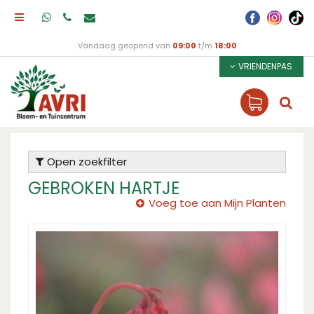
Vandaag geopend van
09:00
t/m
18:00
VRIENDENPAS
Open zoekfilter
GEBROKEN HARTJE
Voeg toe aan Mijn Planten