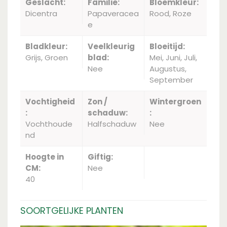
Geslacht:
Familie:
Bloemkleur:
Dicentra
Papaveracea
Rood, Roze
e
Bladkleur:
Veelkleurig
Bloeitijd:
Grijs, Groen
blad:
Mei, Juni, Juli,
Nee
Augustus,
September
Vochtigheid
Zon /
Wintergroen
:
schaduw:
:
Vochthoude
Halfschaduw
Nee
nd
Hoogte in
Giftig:
CM:
Nee
40
SOORTGELIJKE PLANTEN