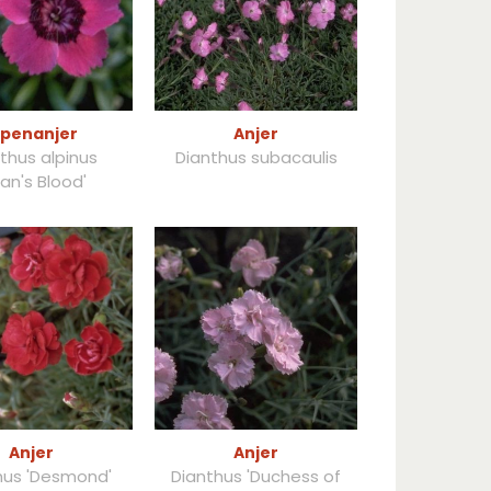
lpenanjer
Anjer
thus alpinus
Dianthus subacaulis
an's Blood'
Anjer
Anjer
hus 'Desmond'
Dianthus 'Duchess of