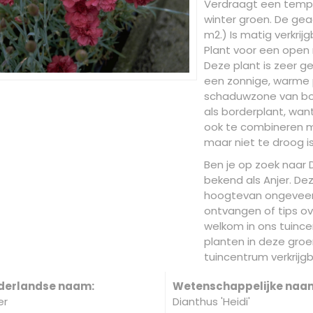
Verdraagt een temper
winter groen. De gead
m2.) Is matig verkrijg
Plant voor een open 
Deze plant is zeer ge
een zonnige, warme 
schaduwzone van bom
als borderplant, wan
ook te combineren m
maar niet te droog i
Ben je op zoek naar D
bekend als Anjer. D
hoogtevan ongeveer 
ontvangen of tips ov
welkom in ons tuincen
planten in deze groe
tuincentrum verkrijgb
derlandse naam:
Wetenschappelijke naa
er
Dianthus 'Heidi'