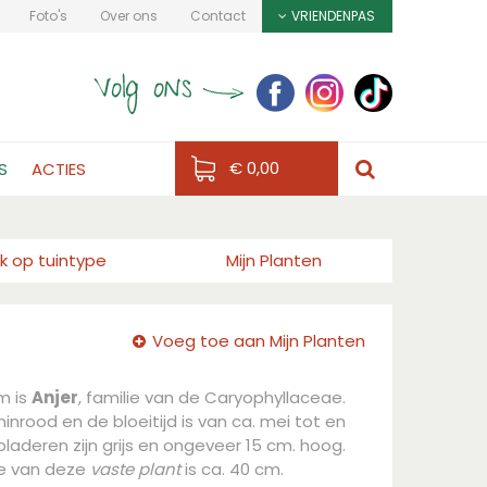
Foto's
Over ons
Contact
VRIENDENPAS
€ 0,00
S
ACTIES
k op tuintype
Mijn Planten
Voeg toe aan Mijn Planten
m is
Anjer
, familie van de Caryophyllaceae.
inrood en de bloeitijd is van ca. mei tot en
aderen zijn grijs en ongeveer 15 cm. hoog.
e van deze
vaste plant
is ca. 40 cm.