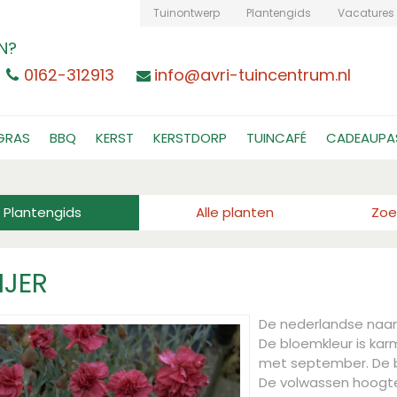
Tuinontwerp
Plantengids
Vacatures
N?
0162-312913
info@avri-tuincentrum.nl
GRAS
BBQ
KERST
KERSTDORP
TUINCAFÉ
CADEAUPA
Plantengids
Alle planten
Zoe
JER
De nederlandse naa
De bloemkleur is karm
met september. De bl
De volwassen hoogt