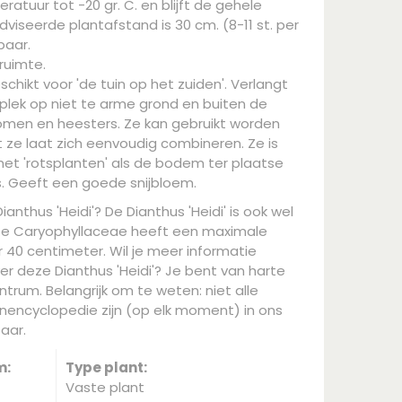
atuur tot -20 gr. C. en blijft de gehele
viseerde plantafstand is 30 cm. (8-11 st. per
baar.
ruimte.
schikt voor 'de tuin op het zuiden'. Verlangt
plek op niet te arme grond en buiten de
en en heesters. Ze kan gebruikt worden
t ze laat zich eenvoudig combineren. Ze is
et 'rotsplanten' als de bodem ter plaatse
s. Geeft een goede snijbloem.
ianthus 'Heidi'? De Dianthus 'Heidi' is ook wel
eze Caryophyllaceae heeft een maximale
40 centimeter. Wil je meer informatie
er deze Dianthus 'Heidi'? Je bent van harte
trum. Belangrijk om te weten: niet alle
nencyclopedie zijn (op elk moment) in ons
aar.
m:
Type plant:
Vaste plant