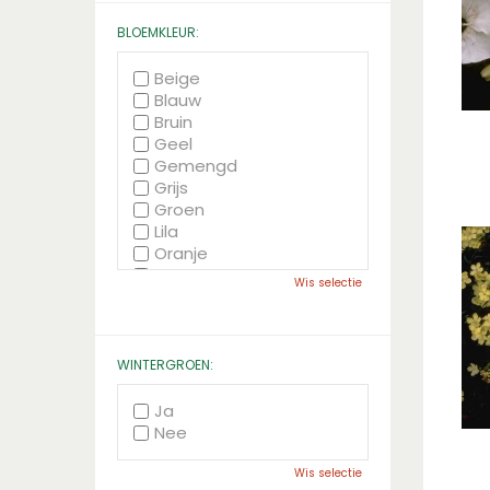
BLOEMKLEUR:
Beige
Blauw
Bruin
Geel
Gemengd
Grijs
Groen
Lila
Oranje
Paars
Wis selectie
Rood
Roze
Wit
Zwart
WINTERGROEN:
Ja
Nee
Wis selectie