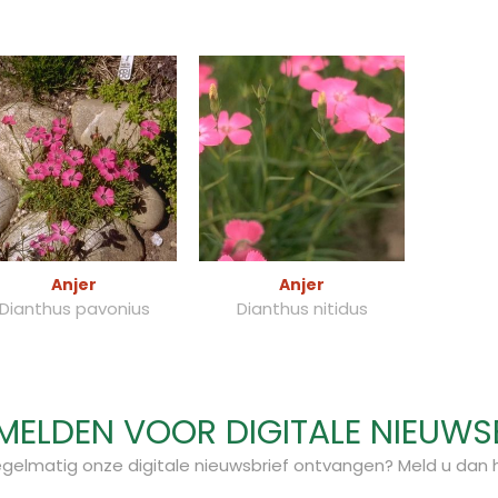
Anjer
Anjer
Dianthus pavonius
Dianthus nitidus
ELDEN VOOR DIGITALE NIEUWS
regelmatig onze digitale nieuwsbrief ontvangen? Meld u dan h