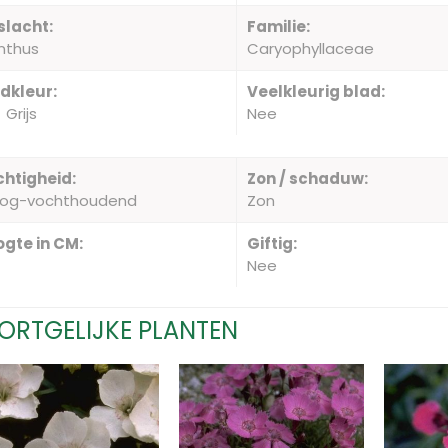
slacht:
Familie:
nthus
Caryophyllaceae
dkleur:
Veelkleurig blad:
Grijs
Nee
htigheid:
Zon / schaduw:
oog-vochthoudend
Zon
gte in CM:
Giftig:
Nee
ORTGELIJKE PLANTEN