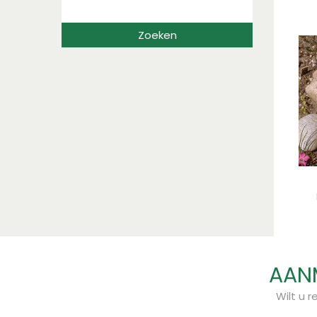
AANM
Wilt u 