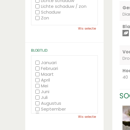
Lichte schaduw
Lichte schaduw / zon
Ge
Schaduw
Dia
Zon
Bla
Wis selectie
BLOEITIJD:
Voc
Dr
Januari
Februari
Hoo
Maart
40
April
Mei
Juni
SO
Juli
Augustus
September
Oktober
Wis selectie
November
December