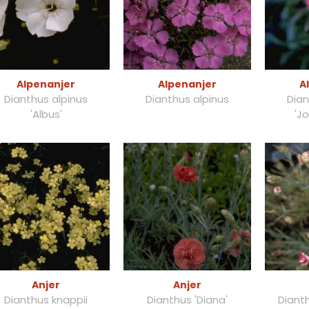
Alpenanjer
Alpenanjer
A
Dianthus alpinus
Dianthus alpinus
Dian
'Albus'
'Jo
Anjer
Anjer
Dianthus knappii
Dianthus 'Diana'
Diant