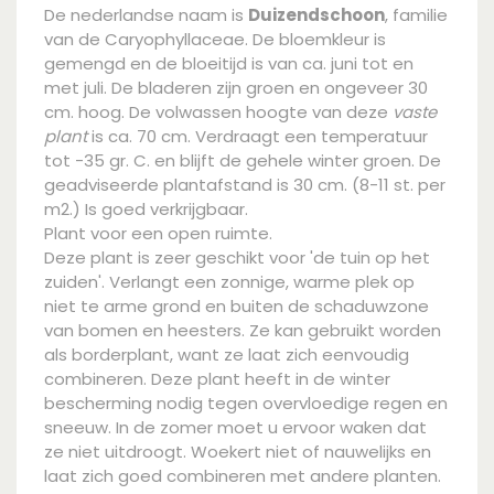
De nederlandse naam is
Duizendschoon
, familie
van de Caryophyllaceae. De bloemkleur is
gemengd en de bloeitijd is van ca. juni tot en
met juli. De bladeren zijn groen en ongeveer 30
cm. hoog. De volwassen hoogte van deze
vaste
plant
is ca. 70 cm. Verdraagt een temperatuur
tot -35 gr. C. en blijft de gehele winter groen. De
geadviseerde plantafstand is 30 cm. (8-11 st. per
m2.) Is goed verkrijgbaar.
Plant voor een open ruimte.
Deze plant is zeer geschikt voor 'de tuin op het
zuiden'. Verlangt een zonnige, warme plek op
niet te arme grond en buiten de schaduwzone
van bomen en heesters. Ze kan gebruikt worden
als borderplant, want ze laat zich eenvoudig
combineren. Deze plant heeft in de winter
bescherming nodig tegen overvloedige regen en
sneeuw. In de zomer moet u ervoor waken dat
ze niet uitdroogt. Woekert niet of nauwelijks en
laat zich goed combineren met andere planten.