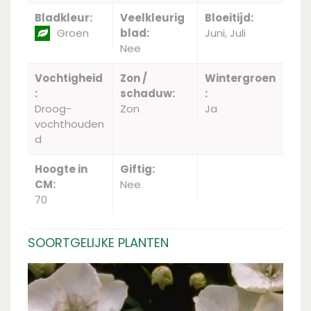
Bladkleur:
Veelkleurig
Bloeitijd:
Groen
blad:
Juni, Juli
Nee
Vochtigheid
Zon /
Wintergroen
:
schaduw:
:
Droog-
Zon
Ja
vochthouden
d
Hoogte in
Giftig:
CM:
Nee
70
SOORTGELIJKE PLANTEN