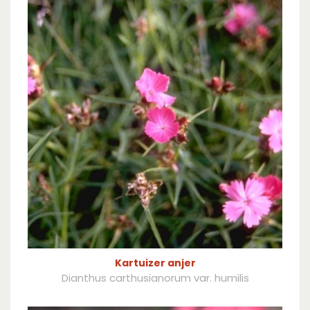
Kartuizer anjer
Dianthus carthusianorum var. humilis