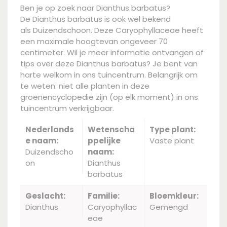
Ben je op zoek naar Dianthus barbatus?
De Dianthus barbatus is ook wel bekend
als Duizendschoon. Deze Caryophyllaceae heeft
een maximale hoogtevan ongeveer 70
centimeter. Wil je meer informatie ontvangen of
tips over deze Dianthus barbatus? Je bent van
harte welkom in ons tuincentrum. Belangrijk om
te weten: niet alle planten in deze
groenencyclopedie zijn (op elk moment) in ons
tuincentrum verkrijgbaar.
Nederlands
Wetenscha
Type plant:
e naam:
ppelijke
Vaste plant
Duizendscho
naam:
on
Dianthus
barbatus
Geslacht:
Familie:
Bloemkleur:
Dianthus
Caryophyllac
Gemengd
eae