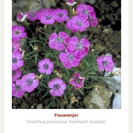
Pauwanjer
Dianthus pavonius 'Inshriach Dazzler'