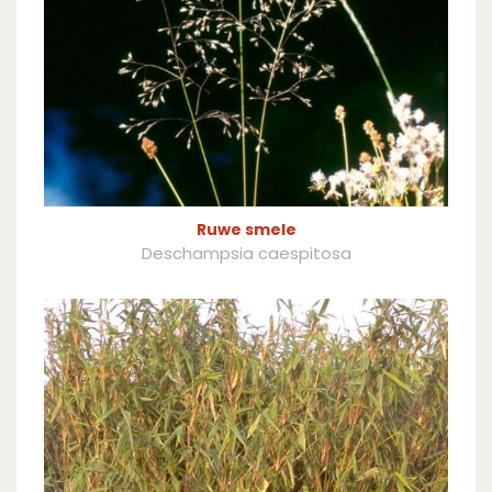
Ruwe smele
Deschampsia caespitosa