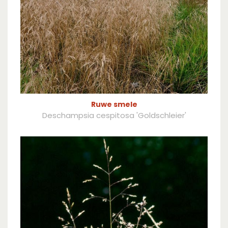
Ruwe smele
Deschampsia cespitosa 'Goldschleier'