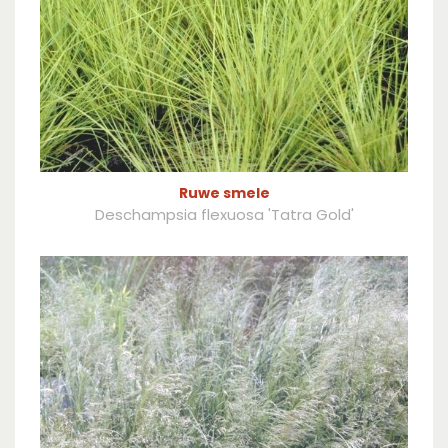
Ruwe smele
Deschampsia flexuosa 'Tatra Gold'