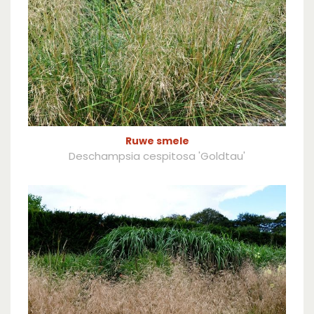
Ruwe smele
Deschampsia cespitosa 'Goldtau'