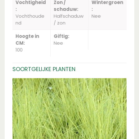
Vochtigheid
Zon /
Wintergroen
:
schaduw:
:
Vochthoude
Halfschaduw
Nee
nd
/ zon
Hoogte in
Giftig:
CM:
Nee
100
SOORTGELIJKE PLANTEN