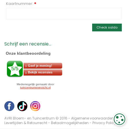
Kaartnummer:
*
Check saldo
Schrijf een recensie...
AVRI Bloem- en Tuincentrum © 2016 -
Algemene voorwaarden
-
C
Levertijden & Retourrecht
-
Betaalmogelijkheden
-
Privacy Policy