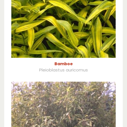
Bamboe
Pleioblastus auricomus