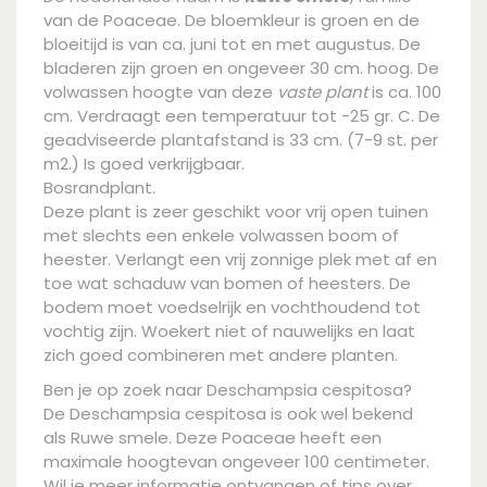
van de Poaceae. De bloemkleur is groen en de
bloeitijd is van ca. juni tot en met augustus. De
bladeren zijn groen en ongeveer 30 cm. hoog. De
volwassen hoogte van deze
vaste plant
is ca. 100
cm. Verdraagt een temperatuur tot -25 gr. C. De
geadviseerde plantafstand is 33 cm. (7-9 st. per
m2.) Is goed verkrijgbaar.
Bosrandplant.
Deze plant is zeer geschikt voor vrij open tuinen
met slechts een enkele volwassen boom of
heester. Verlangt een vrij zonnige plek met af en
toe wat schaduw van bomen of heesters. De
bodem moet voedselrijk en vochthoudend tot
vochtig zijn. Woekert niet of nauwelijks en laat
zich goed combineren met andere planten.
Ben je op zoek naar Deschampsia cespitosa?
De Deschampsia cespitosa is ook wel bekend
als Ruwe smele. Deze Poaceae heeft een
maximale hoogtevan ongeveer 100 centimeter.
Wil je meer informatie ontvangen of tips over