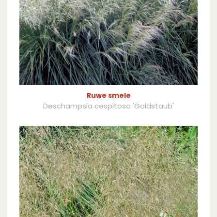
Ruwe smele
Deschampsia cespitosa 'Goldstaub'