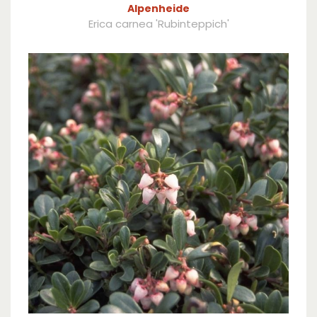
Alpenheide
Erica carnea 'Rubinteppich'