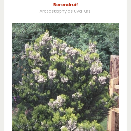
Berendruif
Arctostaphylos uva-ursi