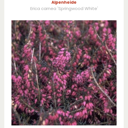
Alpenheide
Erica carnea 'Springwood White'