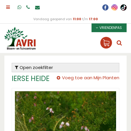
Vandaag geopend van
11:00
t/m
17:00
VRIENDENPAS
Open zoekfilter
IERSE HEIDE
Voeg toe aan Mijn Planten