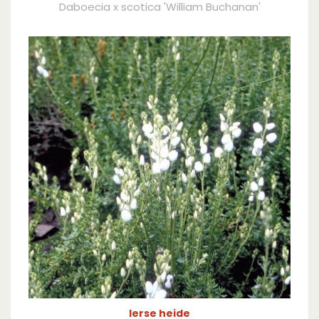
Daboecia x scotica 'William Buchanan'
Ierse heide