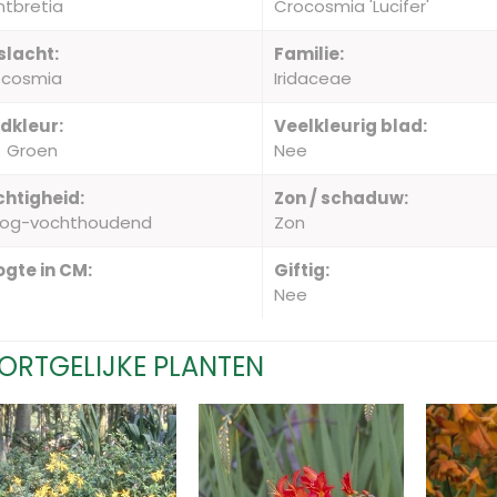
tbretia
Crocosmia 'Lucifer'
slacht:
Familie:
ocosmia
Iridaceae
dkleur:
Veelkleurig blad:
Groen
Nee
htigheid:
Zon / schaduw:
oog-vochthoudend
Zon
gte in CM:
Giftig:
Nee
ORTGELIJKE PLANTEN