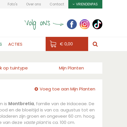
Foto's
Over ons
Contact
VRIENDENPAS
€ 0,00
S
ACTIES
k op tuintype
Mijn Planten
Voeg toe aan Mijn Planten
m is
Montbretia
, familie van de Iridaceae. De
ood en de bloeitijd is van ca. augustus tot en
laderen zijn groen en ongeveer 60 cm. hoog.
e van deze
vaste plant
is ca. 100 cm.