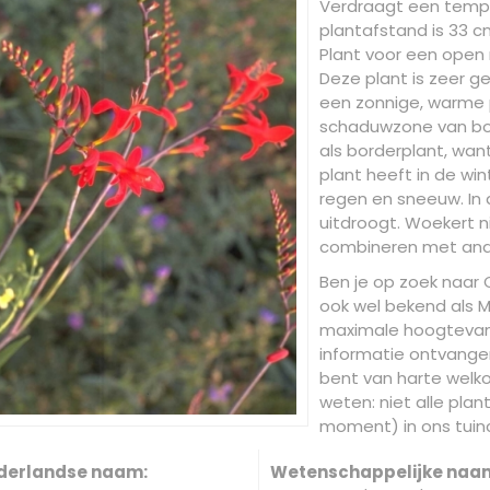
Verdraagt een tempe
plantafstand is 33 cm
Plant voor een open 
Deze plant is zeer ge
een zonnige, warme 
schaduwzone van bom
als borderplant, wan
plant heeft in de wi
regen en sneeuw. In
uitdroogt. Woekert ni
combineren met and
Ben je op zoek naar C
ook wel bekend als M
maximale hoogtevan 
informatie ontvangen
bent van harte welko
weten: niet alle plan
moment) in ons tuinc
derlandse naam:
Wetenschappelijke naa