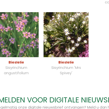
ca
Bieslelie
Bieslelie
Sisyrinchium
Sisyrinchium 'Mrs
angustifolium
Spivey'
ELDEN VOOR DIGITALE NIEUWS
regelmatig onze digitale nieuwsbrief ontvangen? Meld u dan h