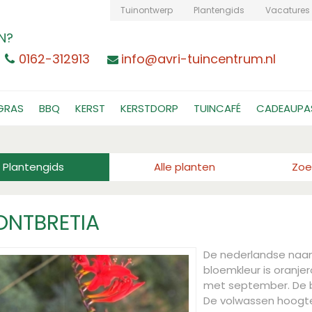
Tuinontwerp
Plantengids
Vacatures
N?
0162-312913
info@avri-tuincentrum.nl
GRAS
BBQ
KERST
KERSTDORP
TUINCAFÉ
CADEAUPA
Plantengids
Alle planten
Zoe
NTBRETIA
De nederlandse naa
bloemkleur is oranjer
met september. De b
De volwassen hoogt