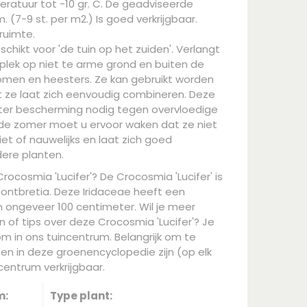
ratuur tot -10 gr. C. De geadviseerde
. (7-9 st. per m2.) Is goed verkrijgbaar.
ruimte.
schikt voor 'de tuin op het zuiden'. Verlangt
plek op niet te arme grond en buiten de
en en heesters. Ze kan gebruikt worden
t ze laat zich eenvoudig combineren. Deze
nter bescherming nodig tegen overvloedige
 de zomer moet u ervoor waken dat ze niet
et of nauwelijks en laat zich goed
ere planten.
rocosmia 'Lucifer'? De Crocosmia 'Lucifer' is
ontbretia. Deze Iridaceae heeft een
ongeveer 100 centimeter. Wil je meer
 of tips over deze Crocosmia 'Lucifer'? Je
m in ons tuincentrum. Belangrijk om te
ten in deze groenencyclopedie zijn (op elk
entrum verkrijgbaar.
m:
Type plant: