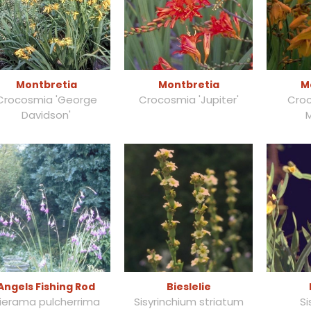
Montbretia
Montbretia
M
Crocosmia 'George
Crocosmia 'Jupiter'
Croc
Davidson'
Angels Fishing Rod
Bieslelie
ierama pulcherrima
Sisyrinchium striatum
Si