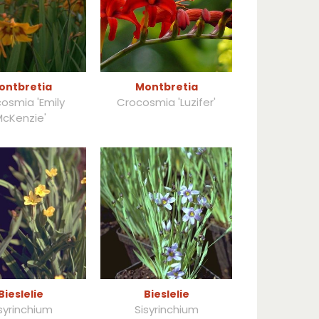
ontbretia
Montbretia
osmia 'Emily
Crocosmia 'Luzifer'
McKenzie'
Bieslelie
Bieslelie
syrinchium
Sisyrinchium