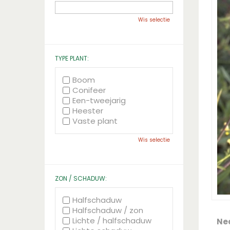
Wis selectie
TYPE PLANT:
Boom
Conifeer
Een-tweejarig
Heester
Vaste plant
Wis selectie
ZON / SCHADUW:
Halfschaduw
Halfschaduw / zon
Lichte / halfschaduw
Ne