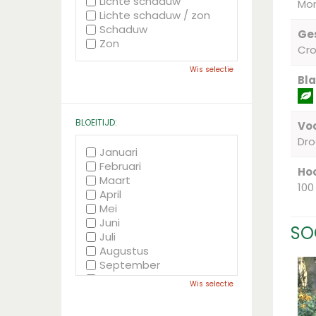
Lichte schaduw
Mon
Lichte schaduw / zon
Schaduw
Ge
Zon
Cr
Wis selectie
Bla
BLOEITIJD:
Voc
Dr
Januari
Februari
Hoo
Maart
100
April
Mei
Juni
SO
Juli
Augustus
September
Oktober
Wis selectie
November
December