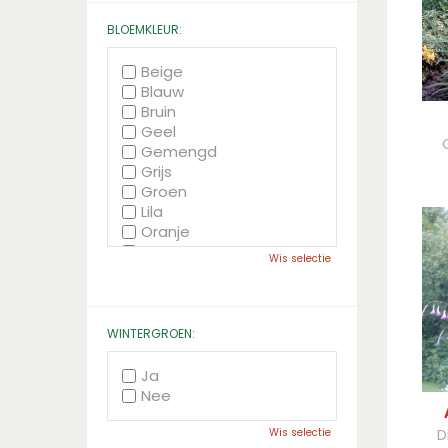
BLOEMKLEUR:
Beige
Blauw
Bruin
Geel
Gemengd
Grijs
Groen
Lila
Oranje
Paars
Wis selectie
Rood
Roze
Wit
Zwart
WINTERGROEN:
Ja
Nee
D
Wis selectie