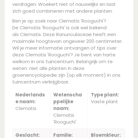
verdragen. Woekert niet of nauwelijks en laat
zich goed combineren met andere planten.
Ben je op zoek naar Clematis 'Rooguchi'?
De Clematis 'Rooguchi' is ook wel bekend
als Clematis. Deze Ranunculaceae heeft een
maximale hoogtevan ongeveer 200 centimeter.
Wil je meer informatie ontvangen of tips over
deze Clematis 'Rooguchi'? Je bent van harte
welkom in ons tuincentrum. Belangrijk om te
weten: niet alle planten in deze
groenencyclopedie zijn (op elk moment) in ons
tuincentrum verkrijgbaar.
Nederlands
Wetenscha
Type plant:
e naam:
ppelijke
Vaste plant
Clematis
naam:
Clematis
'Rooguchi'
Geslacht:
Familie:
Bloemkleur: