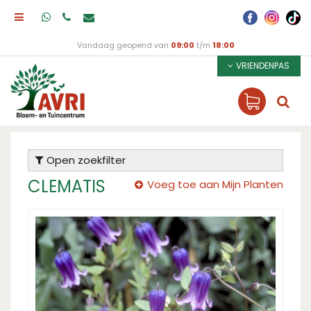
Vandaag geopend van
09:00
t/m
18:00
VRIENDENPAS
Open zoekfilter
CLEMATIS
Voeg toe aan Mijn Planten