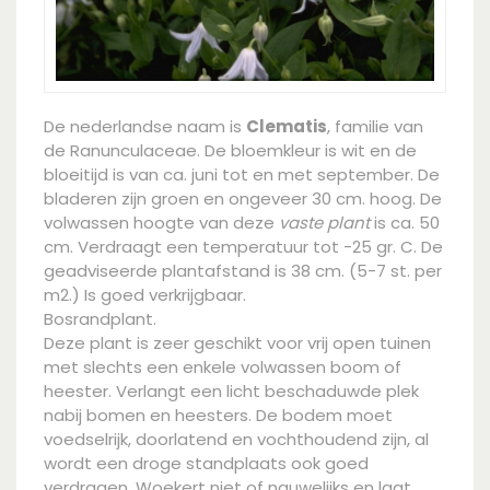
De nederlandse naam is
Clematis
, familie van
de Ranunculaceae. De bloemkleur is wit en de
bloeitijd is van ca. juni tot en met september. De
bladeren zijn groen en ongeveer 30 cm. hoog. De
volwassen hoogte van deze
vaste plant
is ca. 50
cm. Verdraagt een temperatuur tot -25 gr. C. De
geadviseerde plantafstand is 38 cm. (5-7 st. per
m2.) Is goed verkrijgbaar.
Bosrandplant.
Deze plant is zeer geschikt voor vrij open tuinen
met slechts een enkele volwassen boom of
heester. Verlangt een licht beschaduwde plek
nabij bomen en heesters. De bodem moet
voedselrijk, doorlatend en vochthoudend zijn, al
wordt een droge standplaats ook goed
verdragen. Woekert niet of nauwelijks en laat