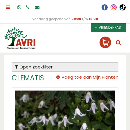
Vandaag geopend van
09:00
t/m
18:00
VRIENDENPAS
Open zoekfilter
CLEMATIS
Voeg toe aan Mijn Planten