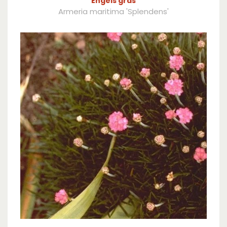
Engels gras
Armeria maritima 'Splendens'