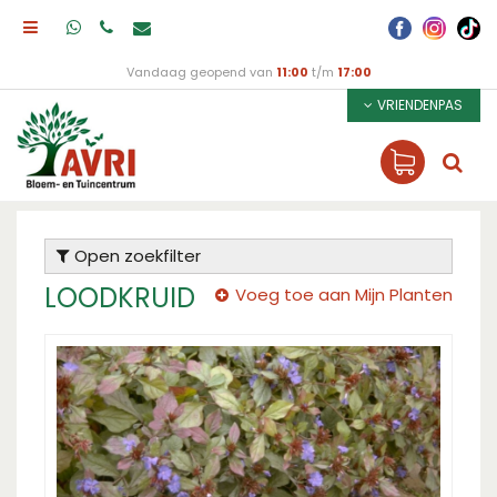
Vandaag geopend van
11:00
t/m
17:00
VRIENDENPAS
Open zoekfilter
LOODKRUID
Voeg toe aan Mijn Planten