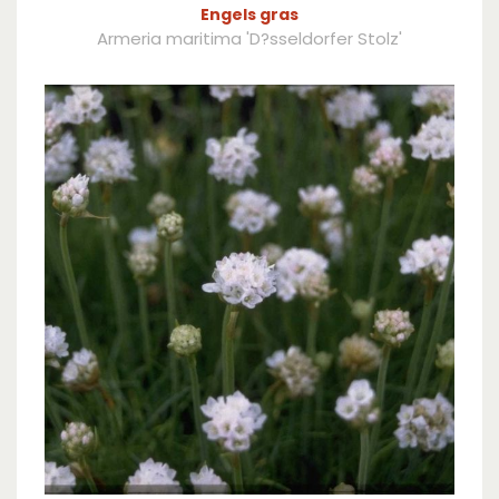
Engels gras
Armeria maritima 'D?sseldorfer Stolz'