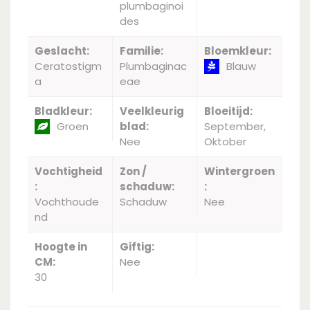
plumbaginoi
des
Geslacht:
Familie:
Bloemkleur:
Ceratostigm
Plumbaginac
Blauw
a
eae
Bladkleur:
Veelkleurig
Bloeitijd:
Groen
blad:
September,
Nee
Oktober
Vochtigheid
Zon /
Wintergroen
:
schaduw:
:
Vochthoude
Schaduw
Nee
nd
Hoogte in
Giftig:
CM:
Nee
30