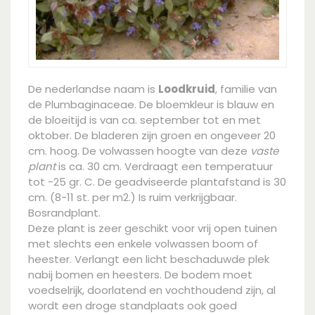
De nederlandse naam is
Loodkruid
, familie van
de Plumbaginaceae. De bloemkleur is blauw en
de bloeitijd is van ca. september tot en met
oktober. De bladeren zijn groen en ongeveer 20
cm. hoog. De volwassen hoogte van deze
vaste
plant
is ca. 30 cm. Verdraagt een temperatuur
tot -25 gr. C. De geadviseerde plantafstand is 30
cm. (8-11 st. per m2.) Is ruim verkrijgbaar.
Bosrandplant.
Deze plant is zeer geschikt voor vrij open tuinen
met slechts een enkele volwassen boom of
heester. Verlangt een licht beschaduwde plek
nabij bomen en heesters. De bodem moet
voedselrijk, doorlatend en vochthoudend zijn, al
wordt een droge standplaats ook goed