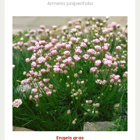
Armeria juniperifolia
Engels gras