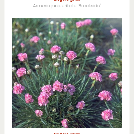
Armeria juniperifolia 'Brookside'