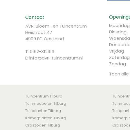
Openings
Contact
Maandag
AVRI Bloem- en Tuincentrum
Dinsdag
Heistraat 47
Woensda
4909 BD Oosteind
Donderd
Vrijdag
T: 0162-312913
Zaterdag
E:
info@avri-tuincentrum.nl
Zondag
Toon alle
Tuincentrum Tilburg
Tuincent
Tuinmeubelen Tilburg
Tuinmeub
Tuinplanten Tilburg
Tuinplan
Kamerplanten Tilburg
Kamerpla
Graszoden Tilburg
Graszod