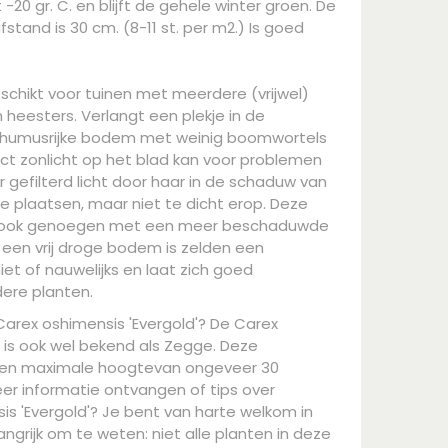
20 gr. C. en blijft de gehele winter groen. De
tand is 30 cm. (8-11 st. per m2.) Is goed
eschikt voor tuinen met meerdere (vrijwel)
eesters. Verlangt een plekje in de
 humusrijke bodem met weinig boomwortels
rect zonlicht op het blad kan voor problemen
r gefilterd licht door haar in de schaduw van
 plaatsen, maar niet te dicht erop. Deze
 ook genoegen met een meer beschaduwde
 een vrij droge bodem is zelden een
et of nauwelijks en laat zich goed
ere planten.
Carex oshimensis 'Evergold'? De Carex
' is ook wel bekend als Zegge. Deze
en maximale hoogtevan ongeveer 30
eer informatie ontvangen of tips over
s 'Evergold'? Je bent van harte welkom in
ngrijk om te weten: niet alle planten in deze