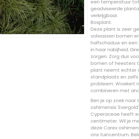
een temperatuur tot -
geadviseerde plantafs
verkrijgbaar.
Bosplant.
Deze plant is zeer g
volwassen bomen en h
halfschaduw en een
in haar nabijheid. Di
zorgen. Zorg dus voo
bomen of heesters te
plant neemt echter
standplaats en zelfs
probleem. Woekert ni
combineren met and
Ben je op zoek naar 
oshimensis 'Evergold
Cyperaceae heeft e
centimeter. Wil je m
deze Carex oshimensi
ons tuincentrum. Bela