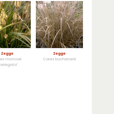
Zegge
Zegge
ex morrowii
Carex buchananii
Variegata'