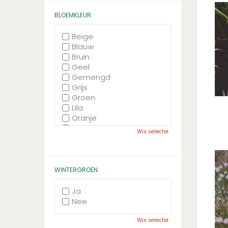
BLOEMKLEUR:
Beige
Blauw
Bruin
Geel
Gemengd
Grijs
Groen
Lila
Oranje
Paars
Wis selectie
Rood
Roze
Wit
Zwart
WINTERGROEN:
Ja
Nee
Wis selectie