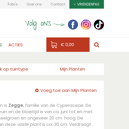
Foto's
Over ons
Contact
VRIENDENPAS
€ 0,00
S
ACTIES
k op tuintype
Mijn Planten
Voeg toe aan Mijn Planten
m is
Zegge
, familie van de Cyperaceae. De
uin en de bloeitijd is van ca. juni tot en met
n geelgroen en ongeveer 20 cm. hoog. De
an deze
vaste plant
is ca. 30 cm. Verdraagt