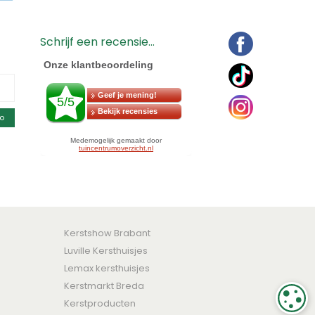
Schrijf een recensie...
o
Kerstshow Brabant
Luville Kersthuisjes
Lemax kersthuisjes
Kerstmarkt Breda
C
Kerstproducten