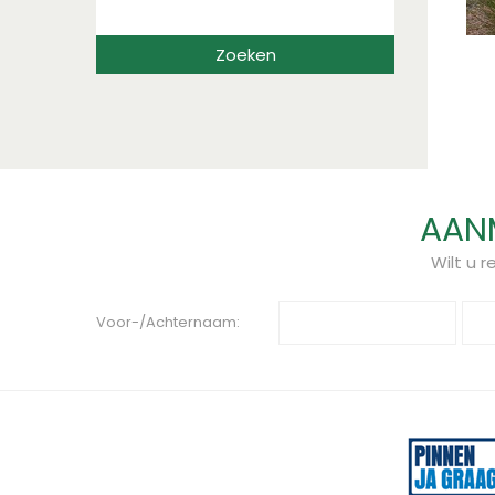
AANM
Wilt u 
Voor-/Achternaam: