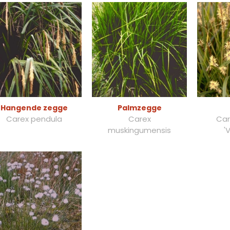
Hangende zegge
Palmzegge
Carex pendula
Carex
Car
muskingumensis
'