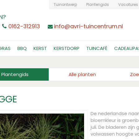
Tuinontwerp
Plantengids
Vacatures
N?
0162-312913
info@avri-tuincentrum.nl
GRAS
BBQ
KERST
KERSTDORP
TUINCAFÉ
CADEAUPA
Plantengids
Alle planten
Zoe
EGGE
De nederlandse naa
bloemkleur is groenbr
juli. De bladeren zij
volwassen hoogte v