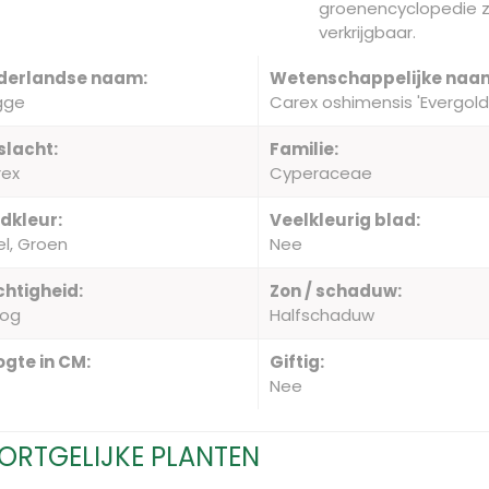
groenencyclopedie z
verkrijgbaar.
derlandse naam:
Wetenschappelijke naa
gge
Carex oshimensis 'Evergold
slacht:
Familie:
rex
Cyperaceae
dkleur:
Veelkleurig blad:
l, Groen
Nee
htigheid:
Zon / schaduw:
oog
Halfschaduw
gte in CM:
Giftig:
Nee
ORTGELIJKE PLANTEN