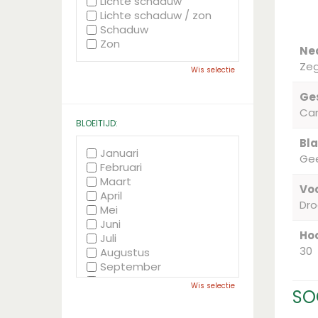
Lichte schaduw
Lichte schaduw / zon
Schaduw
Zon
Ne
Ze
Wis selectie
Ge
Ca
BLOEITIJD:
Bla
Januari
Gee
Februari
Maart
Voc
April
Dr
Mei
Juni
Hoo
Juli
30
Augustus
September
Oktober
Wis selectie
SO
November
December