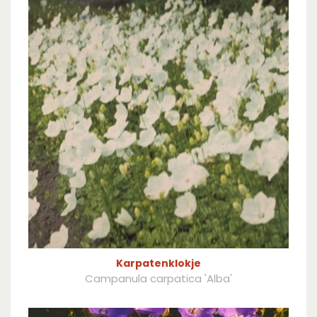
Karpatenklokje
Campanula carpatica 'Alba'