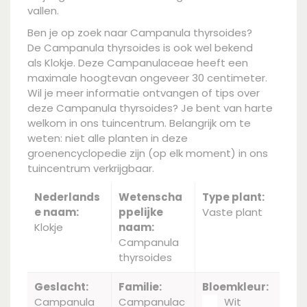
vallen.
Ben je op zoek naar Campanula thyrsoides?
De Campanula thyrsoides is ook wel bekend
als Klokje. Deze Campanulaceae heeft een
maximale hoogtevan ongeveer 30 centimeter.
Wil je meer informatie ontvangen of tips over
deze Campanula thyrsoides? Je bent van harte
welkom in ons tuincentrum. Belangrijk om te
weten: niet alle planten in deze
groenencyclopedie zijn (op elk moment) in ons
tuincentrum verkrijgbaar.
Nederlands
Wetenscha
Type plant:
e naam:
ppelijke
Vaste plant
Klokje
naam:
Campanula
thyrsoides
Geslacht:
Familie:
Bloemkleur:
Campanula
Campanulac
Wit