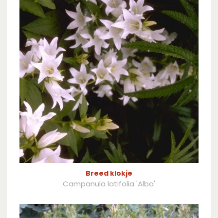
Breed klokje
Campanula latifolia 'Alba'