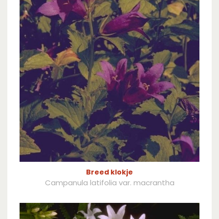
Breed klokje
Campanula latifolia var. macrantha