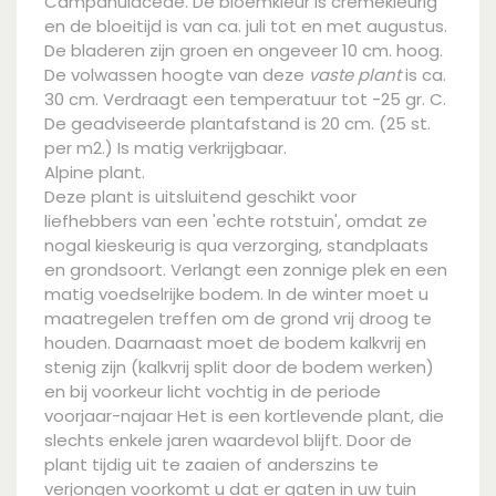
Campanulaceae. De bloemkleur is cremekleurig
en de bloeitijd is van ca. juli tot en met augustus.
De bladeren zijn groen en ongeveer 10 cm. hoog.
De volwassen hoogte van deze
vaste plant
is ca.
30 cm. Verdraagt een temperatuur tot -25 gr. C.
De geadviseerde plantafstand is 20 cm. (25 st.
per m2.) Is matig verkrijgbaar.
Alpine plant.
Deze plant is uitsluitend geschikt voor
liefhebbers van een 'echte rotstuin', omdat ze
nogal kieskeurig is qua verzorging, standplaats
en grondsoort. Verlangt een zonnige plek en een
matig voedselrijke bodem. In de winter moet u
maatregelen treffen om de grond vrij droog te
houden. Daarnaast moet de bodem kalkvrij en
stenig zijn (kalkvrij split door de bodem werken)
en bij voorkeur licht vochtig in de periode
voorjaar-najaar Het is een kortlevende plant, die
slechts enkele jaren waardevol blijft. Door de
plant tijdig uit te zaaien of anderszins te
verjongen voorkomt u dat er gaten in uw tuin