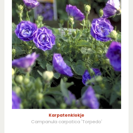
Karpatenklokje
Campanula carpatica 'Torpedo'