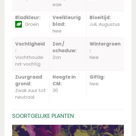
eae
Bladkleur:
Veelkleurig
Bloeitijd:
Groen
blad:
Juli, Augustus
Nee
Vochtigheid
Zon /
Wintergroen
:
schaduw:
:
Vochthoude
Zon
Nee
nd-vochtig
Zuurgraad
Hoogte in
Giftig:
grond:
CM:
Nee
Zwak zuur tot
30
neutraal
SOORTGELIJKE PLANTEN