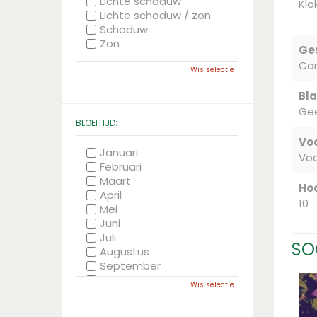
Lichte schaduw
Klo
Lichte schaduw / zon
Schaduw
Zon
Ge
Ca
Wis selectie
Bla
Gee
BLOEITIJD:
Voc
Januari
Vo
Februari
Maart
Hoo
April
10
Mei
Juni
Juli
SO
Augustus
September
Oktober
Wis selectie
November
December