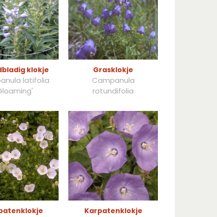
bladig klokje
Grasklokje
nula latifolia
Campanula
Gloaming'
rotundifolia
patenklokje
Karpatenklokje