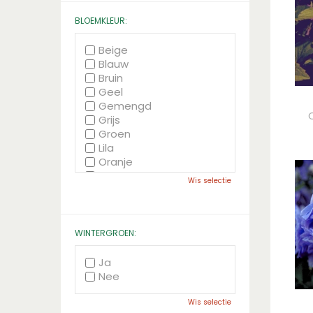
BLOEMKLEUR:
Beige
Blauw
Bruin
Geel
Gemengd
Grijs
Groen
Lila
Oranje
Paars
Wis selectie
Rood
Roze
Wit
Zwart
WINTERGROEN:
Ja
Nee
Wis selectie