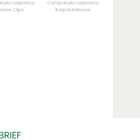
ula carpatica
Campanula carpatica
isse Clips'
'Karpatenkrone'
BRIEF