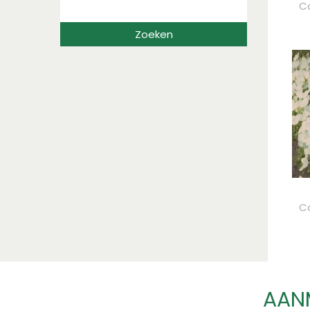
C
C
AANM