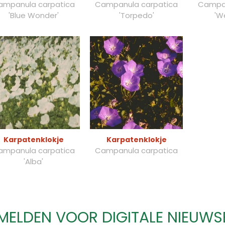
ampanula carpatica
Campanula carpatica
Campan
'Blue Wonder'
'Torpedo'
'We
Karpatenklokje
Karpatenklokje
ampanula carpatica
Campanula carpatica
'Alba'
ELDEN VOOR DIGITALE NIEUWS