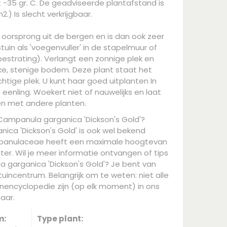
-35 gr. C. De geadviseerde plantafstand is
2.) Is slecht verkrijgbaar.
oorsprong uit de bergen en is dan ook zeer
tuin als 'voegenvuller' in de stapelmuur of
estrating). Verlangt een zonnige plek en
ke, stenige bodem. Deze plant staat het
ochtige plek. U kunt haar goed uitplanten In
s eenling. Woekert niet of nauwelijks en laat
n met andere planten.
Campanula garganica 'Dickson's Gold'?
ca 'Dickson's Gold' is ook wel bekend
ampanulaceae heeft een maximale hoogtevan
er. Wil je meer informatie ontvangen of tips
 garganica 'Dickson's Gold'? Je bent van
uincentrum. Belangrijk om te weten: niet alle
nencyclopedie zijn (op elk moment) in ons
aar.
m:
Type plant: