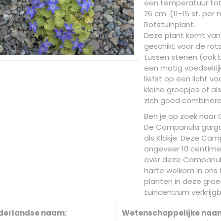
een temperatuur tot 
26 cm. (11-15 st. per m
Rotstuinplant.
Deze plant komt van 
geschikt voor de rots
tussen stenen (ook b
een matig voedselrij
liefst op een licht v
kleine groepjes of al
zich goed combinere
Ben je op zoek naar 
De Campanula gargani
als Klokje. Deze C
ongeveer 10 centimet
over deze Campanula
harte welkom in ons t
planten in deze groe
tuincentrum verkrijgb
derlandse naam:
Wetenschappelijke naa