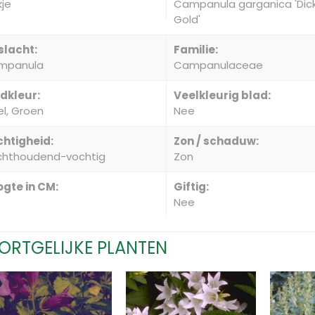
kje
Campanula garganica 'Dic
Gold'
slacht:
Familie:
mpanula
Campanulaceae
dkleur:
Veelkleurig blad:
l, Groen
Nee
htigheid:
Zon / schaduw:
chthoudend-vochtig
Zon
gte in CM:
Giftig:
Nee
ORTGELIJKE PLANTEN