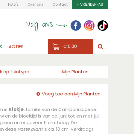
Foto's
Over ons
Contact
VRIENDENPAS
€ 0,00
S
ACTIES
k op tuintype
Mijn Planten
Voeg toe aan Mijn Planten
m is
Klokje
, familie van de Campanulaceae.
 en de bloeitijd is van ca. juni tot en met juli.
lgroen en ongeveer 5 cm. hoog. De
an deze
vaste plant
is ca. 10 cm. Verdraagt