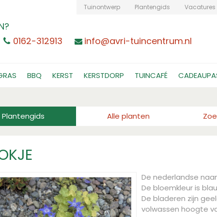
Tuinontwerp
Plantengids
Vacatures
N?
0162-312913
info@avri-tuincentrum.nl
GRAS
BBQ
KERST
KERSTDORP
TUINCAFÉ
CADEAUPA
Plantengids
Alle planten
Zoe
OKJE
De nederlandse naa
De bloemkleur is blauw
De bladeren zijn gee
volwassen hoogte v