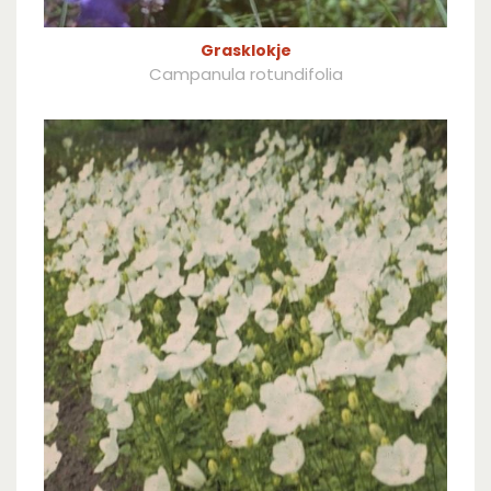
Grasklokje
Campanula rotundifolia