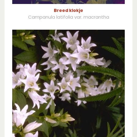
Breed klokje
Campanula latifolia var. macrantha