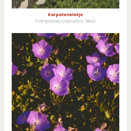
Karpatenklokje
Campanula carpatica 'Alba'