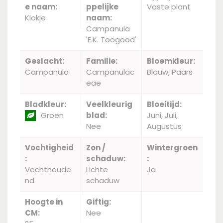
e naam:
ppelijke
Vaste plant
Klokje
naam:
Campanula
'E.K. Toogood'
Geslacht:
Familie:
Bloemkleur:
Campanula
Campanulac
Blauw, Paars
eae
Bladkleur:
Veelkleurig
Bloeitijd:
Groen
blad:
Juni, Juli,
Nee
Augustus
Vochtigheid
Zon /
Wintergroen
:
schaduw:
:
Vochthoude
Lichte
Ja
nd
schaduw
Hoogte in
Giftig:
CM:
Nee