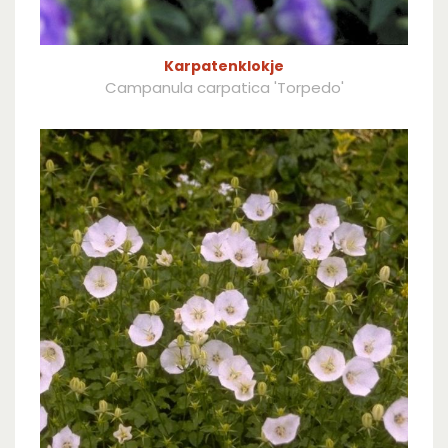
Karpatenklokje
Campanula carpatica 'Torpedo'