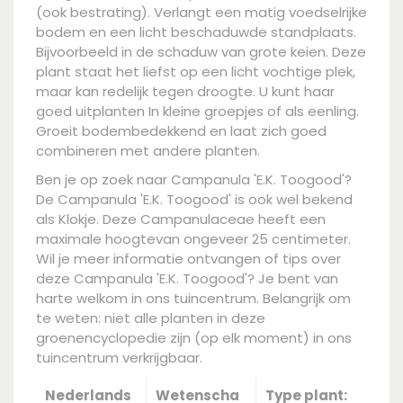
(ook bestrating). Verlangt een matig voedselrijke
bodem en een licht beschaduwde standplaats.
Bijvoorbeeld in de schaduw van grote keien. Deze
plant staat het liefst op een licht vochtige plek,
maar kan redelijk tegen droogte. U kunt haar
goed uitplanten In kleine groepjes of als eenling.
Groeit bodembedekkend en laat zich goed
combineren met andere planten.
Ben je op zoek naar Campanula 'E.K. Toogood'?
De Campanula 'E.K. Toogood' is ook wel bekend
als Klokje. Deze Campanulaceae heeft een
maximale hoogtevan ongeveer 25 centimeter.
Wil je meer informatie ontvangen of tips over
deze Campanula 'E.K. Toogood'? Je bent van
harte welkom in ons tuincentrum. Belangrijk om
te weten: niet alle planten in deze
groenencyclopedie zijn (op elk moment) in ons
tuincentrum verkrijgbaar.
Nederlands
Wetenscha
Type plant: