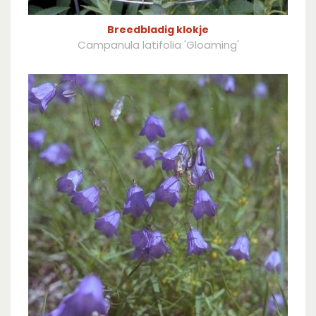
Breedbladig klokje
Campanula latifolia 'Gloaming'