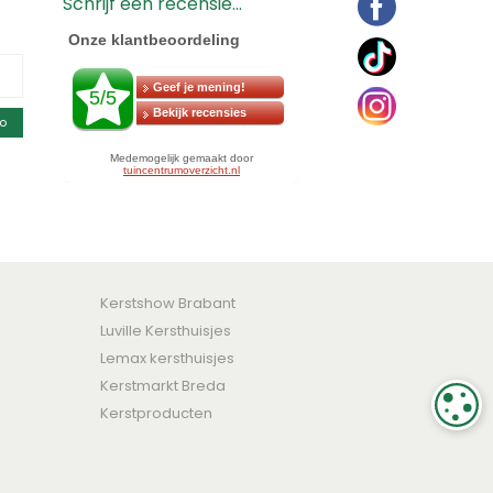
Schrijf een recensie...
o
Kerstshow Brabant
Luville Kersthuisjes
Lemax kersthuisjes
Kerstmarkt Breda
C
Kerstproducten