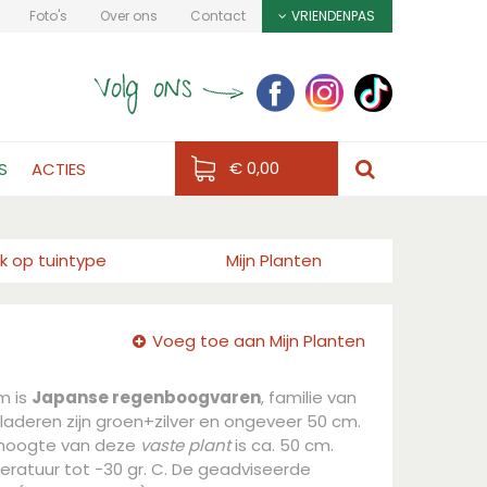
Foto's
Over ons
Contact
VRIENDENPAS
€ 0,00
S
ACTIES
k op tuintype
Mijn Planten
Voeg toe aan Mijn Planten
m is
Japanse regenboogvaren
, familie van
laderen zijn groen+zilver en ongeveer 50 cm.
 hoogte van deze
vaste plant
is ca. 50 cm.
ratuur tot -30 gr. C. De geadviseerde