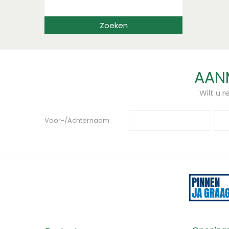
AANM
Wilt u 
Voor-/Achternaam: