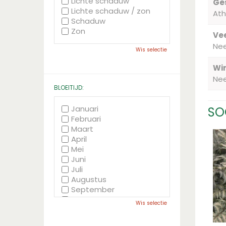
Lichte schaduw
Ge
Lichte schaduw / zon
Ath
Schaduw
Zon
Vee
Ne
Wis selectie
Wi
Ne
BLOEITIJD:
Januari
SO
Februari
Maart
April
Mei
Juni
Juli
Augustus
September
Oktober
Wis selectie
November
December