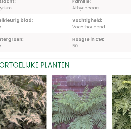
slacht:
Familie:
yrium
Athyriaceae
lkleurig blad:
Vochtigheid:
e
Vochthoudend
ntergroen:
Hoogte in CM:
e
50
ORTGELIJKE PLANTEN