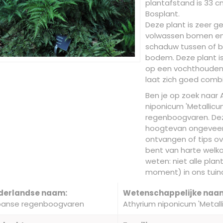
plantafstand is 33 cm.
Bosplant.
Deze plant is zeer g
volwassen bomen en 
schaduw tussen of bi
bodem. Deze plant i
op een vochthoudend
laat zich goed comb
Ben je op zoek naar 
niponicum 'Metallicu
regenboogvaren. De
hoogtevan ongeveer 
ontvangen of tips ov
bent van harte welko
weten: niet alle plan
moment) in ons tuinc
derlandse naam:
Wetenschappelijke naa
panse regenboogvaren
Athyrium niponicum 'Metall