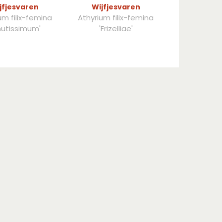
jfjesvaren
Wijfjesvaren
um filix-femina
Athyrium filix-femina
nutissimum'
'Frizelliae'