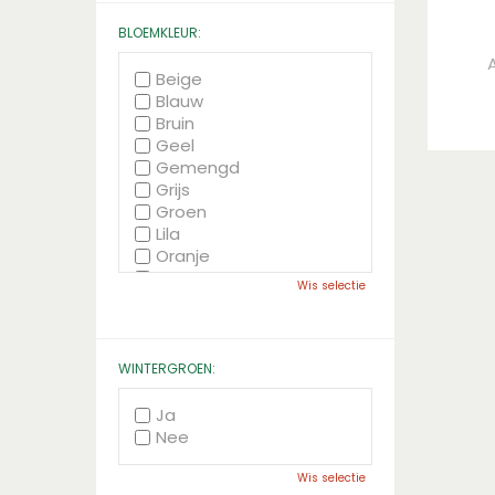
BLOEMKLEUR:
Beige
Blauw
Bruin
Geel
Gemengd
Grijs
Groen
Lila
Oranje
Paars
Wis selectie
Rood
Roze
Wit
Zwart
WINTERGROEN:
Ja
Nee
Wis selectie