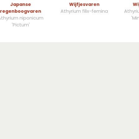
Japanse
Wijfjesvaren
Wi
Athyrium filix-femina
Athyri
regenboogvaren
Athyrium niponicum
'Mi
'Pictum'