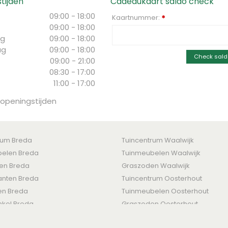
tijden
Cadeaukaart saldo check
09:00 - 18:00
Kaartnummer:
*
09:00 - 18:00
g
09:00 - 18:00
ag
09:00 - 18:00
Check sald
09:00 - 21:00
08:30 - 17:00
11:00 - 17:00
 openingstijden
rum Breda
Tuincentrum Waalwijk
elen Breda
Tuinmeubelen Waalwijk
ten Breda
Graszoden Waalwijk
nten Breda
Tuincentrum Oosterhout
en Breda
Tuinmeubelen Oosterhout
nkel Breda
Graszoden Oosterhout
den
-
Levertijden & Retourrecht
-
Betaalmogelijkheden
-
Privacy Policy