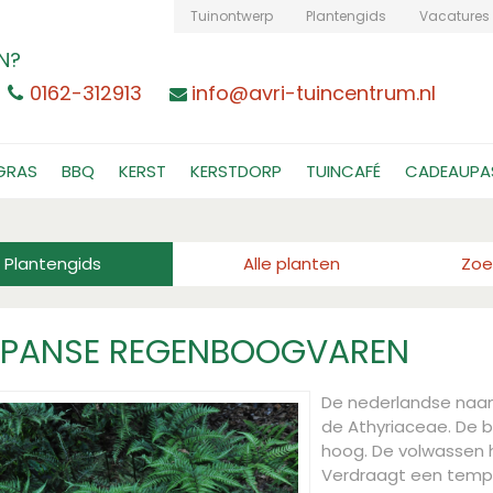
Tuinontwerp
Plantengids
Vacatures
N?
0162-312913
info@avri-tuincentrum.nl
GRAS
BBQ
KERST
KERSTDORP
TUINCAFÉ
CADEAUPA
Plantengids
Alle planten
Zoe
APANSE REGENBOOGVAREN
De nederlandse naa
de Athyriaceae. De b
hoog. De volwassen
Verdraagt een tempe