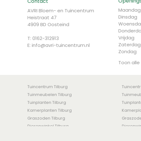
Openings
Contact
Maandag
AVRI Bloem- en Tuincentrum
Dinsdag
Heistraat 47
Woensda
4909 BD Oosteind
Donderd
Vrijdag
T: 0162-312913
Zaterdag
E:
info@avri-tuincentrum.nl
Zondag
Toon alle
Tuincentrum Tilburg
Tuincent
Tuinmeubelen Tilburg
Tuinmeub
Tuinplanten Tilburg
Tuinplan
Kamerplanten Tilburg
Kamerpla
Graszoden Tilburg
Graszod
Dierenwinkel Tilburg
Dierenwi
AVRI Bloem- en Tuincentrum © 2016 -
Algemene voorwaar