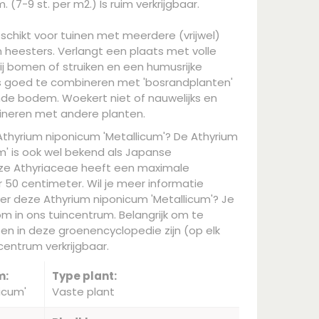
 (7-9 st. per m2.) Is ruim verkrijgbaar.
eschikt voor tuinen met meerdere (vrijwel)
heesters. Verlangt een plaats met volle
j bomen of struiken en een humusrijke
s goed te combineren met 'bosrandplanten'
e bodem. Woekert niet of nauwelijks en
ineren met andere planten.
Athyrium niponicum 'Metallicum'? De Athyrium
m' is ook wel bekend als Japanse
ze Athyriaceae heeft een maximale
50 centimeter. Wil je meer informatie
er deze Athyrium niponicum 'Metallicum'? Je
m in ons tuincentrum. Belangrijk om te
ten in deze groenencyclopedie zijn (op elk
entrum verkrijgbaar.
m:
Type plant:
icum'
Vaste plant