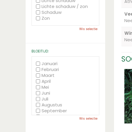
Lichte schaduw
Ath
Lichte schaduw / zon
Schaduw
Vee
Zon
Ne
Wis selectie
Wi
Ne
BLOEITIJD:
SO
Januari
Februari
Maart
April
Mei
Juni
Juli
Augustus
September
Oktober
Wis selectie
November
December