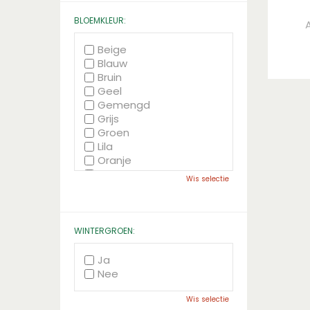
BLOEMKLEUR:
Beige
Blauw
Bruin
Geel
Gemengd
Grijs
Groen
Lila
Oranje
Paars
Wis selectie
Rood
Roze
Wit
Zwart
WINTERGROEN:
Ja
Nee
Wis selectie