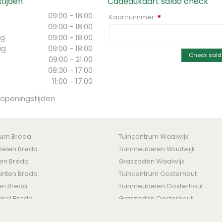
tijden
Cadeaukaart saldo check
09:00 - 18:00
Kaartnummer:
*
09:00 - 18:00
g
09:00 - 18:00
ag
09:00 - 18:00
Check sald
09:00 - 21:00
08:30 - 17:00
11:00 - 17:00
 openingstijden
rum Breda
Tuincentrum Waalwijk
elen Breda
Tuinmeubelen Waalwijk
ten Breda
Graszoden Waalwijk
nten Breda
Tuincentrum Oosterhout
en Breda
Tuinmeubelen Oosterhout
nkel Breda
Graszoden Oosterhout
den
-
Levertijden & Retourrecht
-
Betaalmogelijkheden
-
Privacy Policy