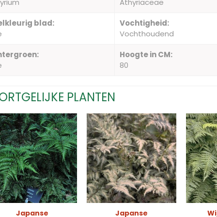
yrium
Athyriaceae
lkleurig blad:
Vochtigheid:
e
Vochthoudend
ntergroen:
Hoogte in CM:
e
80
ORTGELIJKE PLANTEN
Japanse
Japanse
Wi