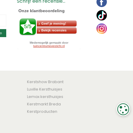
Schrijf een recensie...
o
Kerstshow Brabant
Luville Kersthuisjes
Lemax kersthuisjes
Kerstmarkt Breda
C
Kerstproducten