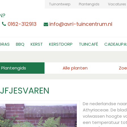
Tuinontwerp
Plantengids
Vacatures
N?
0162-312913
info@avri-tuincentrum.nl
GRAS
BBQ
KERST
KERSTDORP
TUINCAFÉ
CADEAUPA
Plantengids
Alle planten
Zoe
JFJESVAREN
De nederlandse naa
Athyriaceae. De blad
volwassen hoogte v
een temperatuur tot 