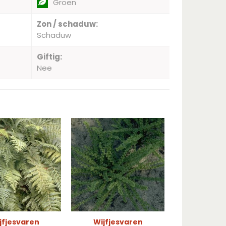
Groen
Zon / schaduw:
Schaduw
Giftig:
Nee
jfjesvaren
Wijfjesvaren