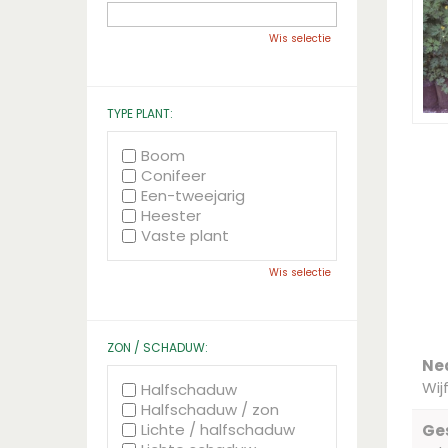
Wis selectie
TYPE PLANT:
Boom
Conifeer
Een-tweejarig
Heester
Vaste plant
Wis selectie
ZON / SCHADUW:
Ne
Wij
Halfschaduw
Halfschaduw / zon
Lichte / halfschaduw
Ge