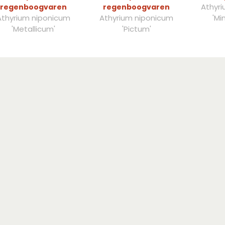
Athyri
regenboogvaren
regenboogvaren
Athyrium niponicum
Athyrium niponicum
'Mi
'Metallicum'
'Pictum'