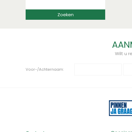
AANM
Wilt u 
Voor-/Achternaam: