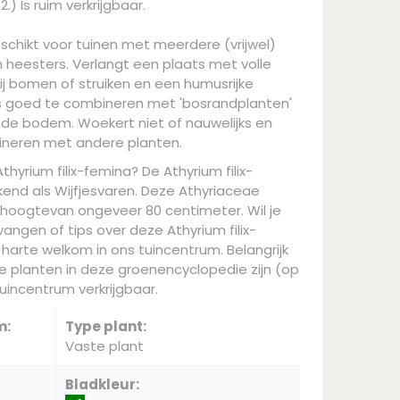
.) Is ruim verkrijgbaar.
eschikt voor tuinen met meerdere (vrijwel)
heesters. Verlangt een plaats met volle
j bomen of struiken en een humusrijke
s goed te combineren met 'bosrandplanten'
e bodem. Woekert niet of nauwelijks en
ineren met andere planten.
thyrium filix-femina? De Athyrium filix-
kend als Wijfjesvaren. Deze Athyriaceae
hoogtevan ongeveer 80 centimeter. Wil je
angen of tips over deze Athyrium filix-
harte welkom in ons tuincentrum. Belangrijk
le planten in deze groenencyclopedie zijn (op
uincentrum verkrijgbaar.
m:
Type plant:
Vaste plant
Bladkleur: