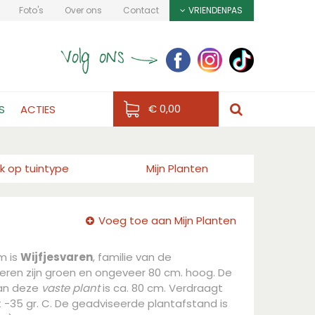
Foto's
Over ons
Contact
VRIENDENPAS
€ 0,00
S
ACTIES
k op tuintype
Mijn Planten
Voeg toe aan Mijn Planten
m is
Wijfjesvaren
, familie van de
eren zijn groen en ongeveer 80 cm. hoog. De
an deze
vaste plant
is ca. 80 cm. Verdraagt
-35 gr. C. De geadviseerde plantafstand is