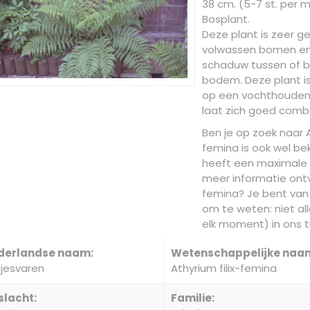
38 cm. (5-7 st. per m2
Bosplant.
Deze plant is zeer g
volwassen bomen en 
schaduw tussen of bi
bodem. Deze plant i
op een vochthoudend
laat zich goed comb
Ben je op zoek naar A
femina is ook wel be
heeft een maximale 
meer informatie ontv
femina? Je bent van 
om te weten: niet al
elk moment) in ons t
derlandse naam:
Wetenschappelijke naa
fjesvaren
Athyrium filix-femina
slacht:
Familie: