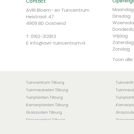
Openings
Contact
Maandag
AVRI Bloem- en Tuincentrum
Dinsdag
Heistraat 47
Woensda
4909 BD Oosteind
Donderd
Vrijdag
T: 0162-312913
Zaterdag
E:
info@avri-tuincentrum.nl
Zondag
Toon alle
Tuincentrum Tilburg
Tuincent
Tuinmeubelen Tilburg
Tuinmeub
Tuinplanten Tilburg
Tuinplan
Kamerplanten Tilburg
Kamerpla
Graszoden Tilburg
Graszod
Dierenwinkel Tilburg
Dierenwi
AVRI Bloem- en Tuincentrum © 2016 -
Algemene voorwaar