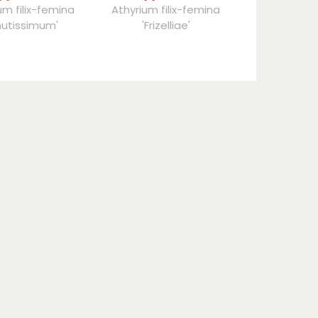
um filix-femina
Athyrium filix-femina
nutissimum'
'Frizelliae'