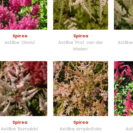
Spirea
Spirea
Astilbe 'Gloria'
Astilbe 'Prof. van der
Astilbe
Wielen'
Spirea
Spirea
Astilbe 'Bumalda'
Astilbe simplicifolia
Asti