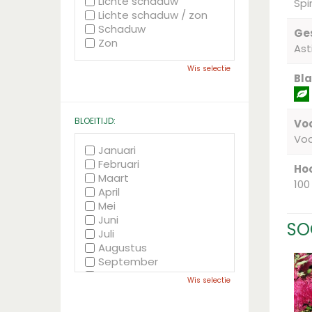
Lichte schaduw
Spi
Lichte schaduw / zon
Schaduw
Ge
Zon
Ast
Wis selectie
Bla
BLOEITIJD:
Voc
Vo
Januari
Februari
Hoo
Maart
100
April
Mei
Juni
SO
Juli
Augustus
September
Oktober
Wis selectie
November
December