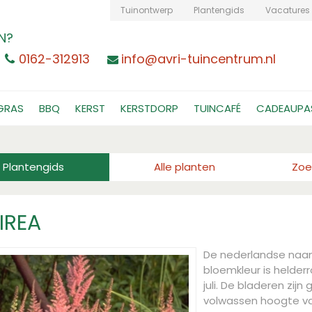
Tuinontwerp
Plantengids
Vacatures
N?
0162-312913
info@avri-tuincentrum.nl
GRAS
BBQ
KERST
KERSTDORP
TUINCAFÉ
CADEAUPA
Plantengids
Alle planten
Zoe
IREA
De nederlandse naa
bloemkleur is helderr
juli. De bladeren zij
volwassen hoogte v