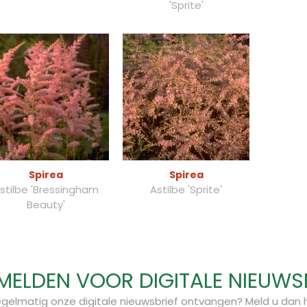
'Sprite'
Spirea
Spirea
stilbe 'Bressingham
Astilbe 'Sprite'
Beauty'
ELDEN VOOR DIGITALE NIEUWS
regelmatig onze digitale nieuwsbrief ontvangen? Meld u dan h