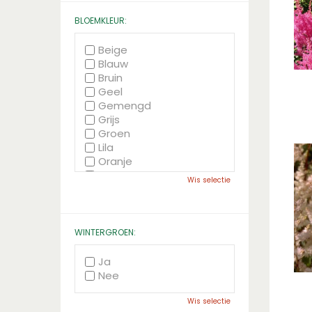
BLOEMKLEUR:
Beige
Blauw
Bruin
Geel
Gemengd
Grijs
Groen
Lila
Oranje
Paars
Wis selectie
Rood
Roze
Wit
Zwart
WINTERGROEN:
Ja
Nee
Wis selectie