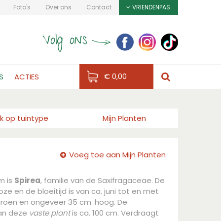
Foto's
Over ons
Contact
VRIENDENPAS
€ 0,00
S
ACTIES
k op tuintype
Mijn Planten
Voeg toe aan Mijn Planten
m is
Spirea
, familie van de Saxifragaceae. De
oze en de bloeitijd is van ca. juni tot en met
n groen en ongeveer 35 cm. hoog. De
an deze
vaste plant
is ca. 100 cm. Verdraagt