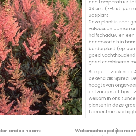
een temperatuur tot 
33 cm. (7-9 st. per m2
Bosplant.
Deze plant is zeer g
volwassen bomen en h
halfschaduw en een
boomwortels in haar n
borderplant (op een
goed vochthoudend zi
goed combineren me
Ben je op zoek naar Ast
bekend als Spirea. 
hoogtevan ongeveer 
ontvangen of tips ove
welkom in ons tuincen
planten in deze groe
tuincentrum verkrijgb
derlandse naam:
Wetenschappelijke naa