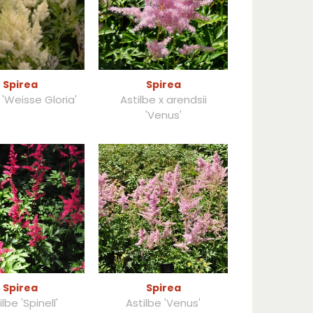
Spirea
Spirea
 'Weisse Gloria'
Astilbe x arendsii
'Venus'
Spirea
Spirea
lbe 'Spinell'
Astilbe 'Venus'