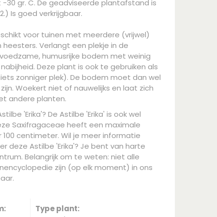
-30 gr. C. De geadviseerde plantafstand is
.) Is goed verkrijgbaar.
eschikt voor tuinen met meerdere (vrijwel)
eesters. Verlangt een plekje in de
 voedzame, humusrijke bodem met weinig
abijheid. Deze plant is ook te gebruiken als
 iets zonniger plek). De bodem moet dan wel
jn. Woekert niet of nauwelijks en laat zich
t andere planten.
ilbe 'Erika'? De Astilbe 'Erika' is ook wel
Deze Saxifragaceae heeft een maximale
100 centimeter. Wil je meer informatie
r deze Astilbe 'Erika'? Je bent van harte
trum. Belangrijk om te weten: niet alle
nencyclopedie zijn (op elk moment) in ons
aar.
m:
Type plant: