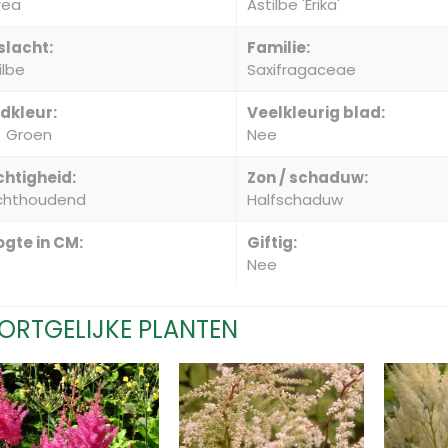
rea
Astilbe 'Erika'
slacht:
Familie:
ilbe
Saxifragaceae
dkleur:
Veelkleurig blad:
Groen
Nee
htigheid:
Zon / schaduw:
chthoudend
Halfschaduw
gte in CM:
Giftig:
Nee
ORTGELIJKE PLANTEN