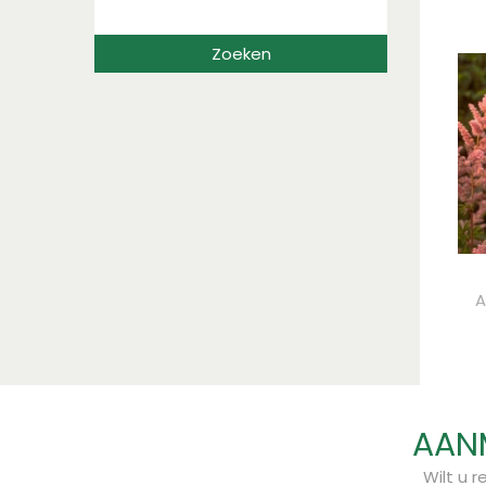
A
AANM
Wilt u 