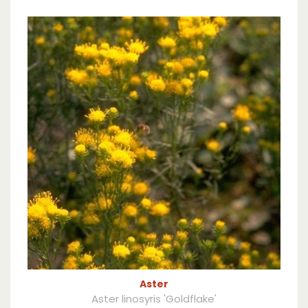
Aster
Aster linosyris 'Goldflake'