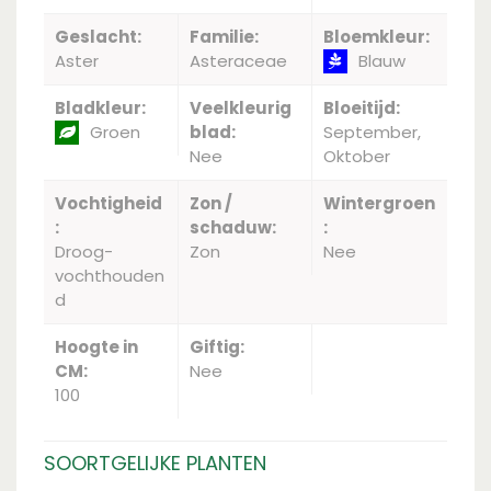
Geslacht:
Familie:
Bloemkleur:
Aster
Asteraceae
Blauw
Bladkleur:
Veelkleurig
Bloeitijd:
Groen
blad:
September,
Nee
Oktober
Vochtigheid
Zon /
Wintergroen
:
schaduw:
:
Droog-
Zon
Nee
vochthouden
d
Hoogte in
Giftig:
CM:
Nee
100
SOORTGELIJKE PLANTEN