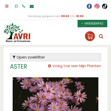
Vandaag geopend van
09:00
t/m
18:00
VRIENDENPAS
Open zoekfilter
ASTER
Voeg toe aan Mijn Planten