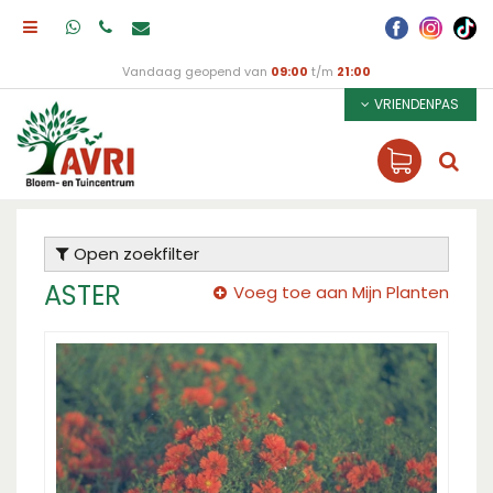
Vandaag geopend van
09:00
t/m
21:00
VRIENDENPAS
Open zoekfilter
ASTER
Voeg toe aan Mijn Planten