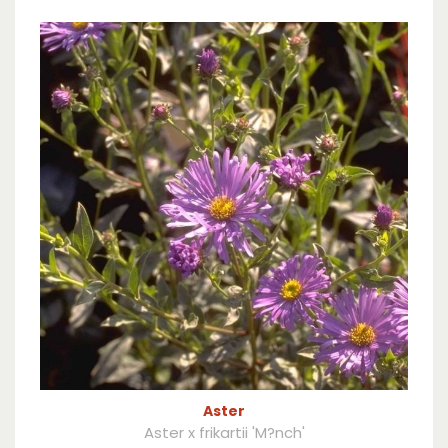
Aster
Aster x frikartii 'M?nch'