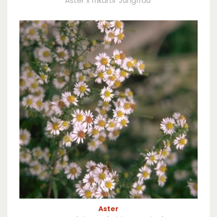
Aster x frikartii 'Jungfrau'
Aster