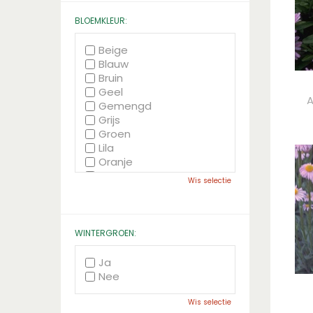
BLOEMKLEUR:
Beige
Blauw
Bruin
Geel
A
Gemengd
Grijs
Groen
Lila
Oranje
Paars
Wis selectie
Rood
Roze
Wit
Zwart
WINTERGROEN:
Ja
Nee
Wis selectie