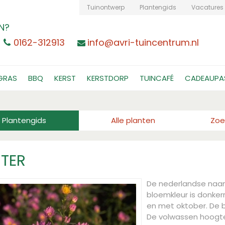
Tuinontwerp
Plantengids
Vacatures
N?
0162-312913
info@avri-tuincentrum.nl
GRAS
BBQ
KERST
KERSTDORP
TUINCAFÉ
CADEAUPA
Plantengids
Alle planten
Zoe
TER
De nederlandse naa
bloemkleur is donker
en met oktober. De b
De volwassen hoogt