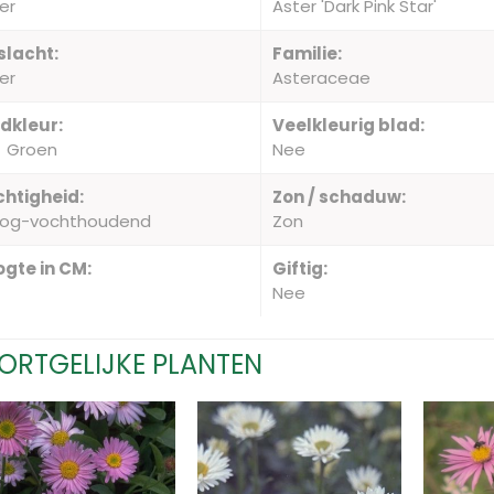
er
Aster 'Dark Pink Star'
slacht:
Familie:
er
Asteraceae
dkleur:
Veelkleurig blad:
Groen
Nee
htigheid:
Zon / schaduw:
oog-vochthoudend
Zon
gte in CM:
Giftig:
Nee
ORTGELIJKE PLANTEN