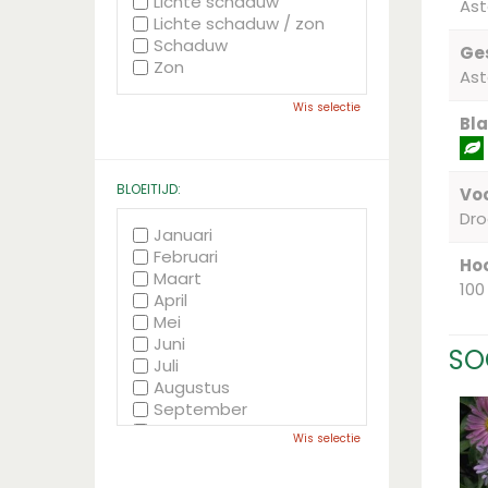
Lichte schaduw
Ast
Lichte schaduw / zon
Schaduw
Ge
Zon
Ast
Wis selectie
Bla
BLOEITIJD:
Voc
Dr
Januari
Februari
Hoo
Maart
100
April
Mei
Juni
SO
Juli
Augustus
September
Oktober
Wis selectie
November
December