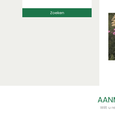
AANM
Wilt u 