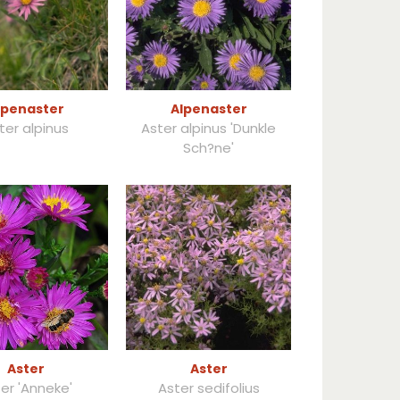
lpenaster
Alpenaster
ter alpinus
Aster alpinus 'Dunkle
Sch?ne'
Aster
Aster
er 'Anneke'
Aster sedifolius