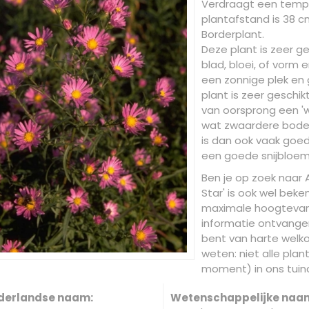
Verdraagt een tempe
plantafstand is 38 cm.
Borderplant.
Deze plant is zeer ge
blad, bloei, of vorm
een zonnige plek en 
plant is zeer geschi
van oorsprong een '
wat zwaardere bodem
is dan ook vaak goe
een goede snijbloem
Ben je op zoek naar As
Star' is ook wel bek
maximale hoogtevan 
informatie ontvangen 
bent van harte welko
weten: niet alle plan
moment) in ons tuinc
derlandse naam:
Wetenschappelijke naa