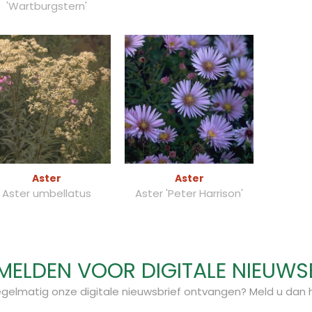
'Wartburgstern'
Aster
Aster
Aster umbellatus
Aster 'Peter Harrison'
ELDEN VOOR DIGITALE NIEUWS
regelmatig onze digitale nieuwsbrief ontvangen? Meld u dan h