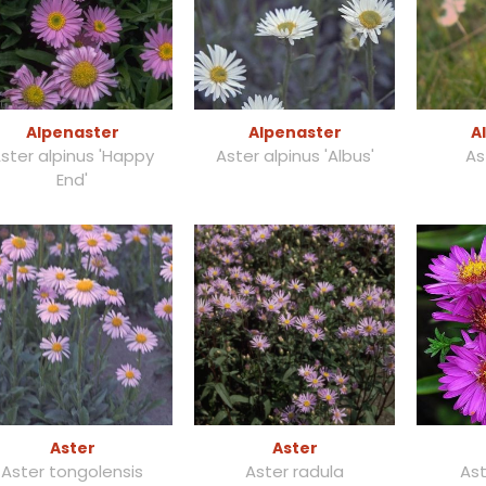
Alpenaster
Alpenaster
A
ster alpinus 'Happy
Aster alpinus 'Albus'
As
End'
Aster
Aster
Aster tongolensis
Aster radula
Ast