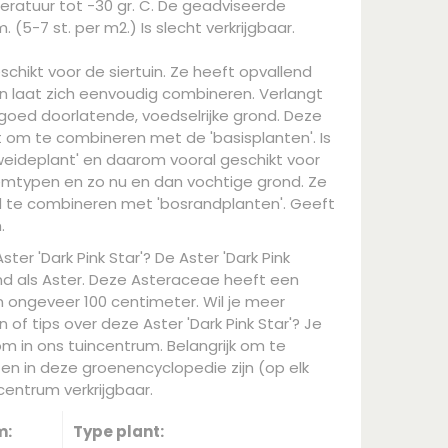
ratuur tot -30 gr. C. De geadviseerde
 (5-7 st. per m2.) Is slecht verkrijgbaar.
schikt voor de siertuin. Ze heeft opvallend
 en laat zich eenvoudig combineren. Verlangt
goed doorlatende, voedselrijke grond. Deze
kt om te combineren met de 'basisplanten'. Is
weideplant' en daarom vooral geschikt voor
typen en zo nu en dan vochtige grond. Ze
d te combineren met 'bosrandplanten'. Geeft
.
ter 'Dark Pink Star'? De Aster 'Dark Pink
end als Aster. Deze Asteraceae heeft een
ongeveer 100 centimeter. Wil je meer
of tips over deze Aster 'Dark Pink Star'? Je
m in ons tuincentrum. Belangrijk om te
ten in deze groenencyclopedie zijn (op elk
entrum verkrijgbaar.
m:
Type plant: