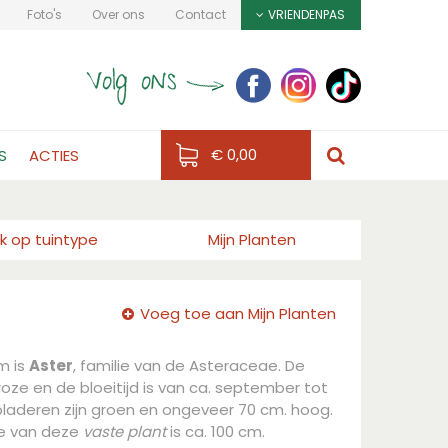
Foto's
Over ons
Contact
VRIENDENPAS
€ 0,00
S
ACTIES
k op tuintype
Mijn Planten
Voeg toe aan Mijn Planten
m is
Aster
, familie van de Asteraceae. De
roze en de bloeitijd is van ca. september tot
laderen zijn groen en ongeveer 70 cm. hoog.
e van deze
vaste plant
is ca. 100 cm.