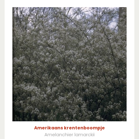
Amerikaans krentenboompje
Amelanchier lamarckii