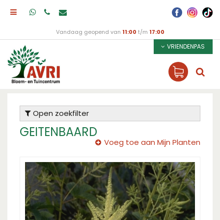
Vandaag geopend van
11:00
t/m
17:00
VRIENDENPAS
Open zoekfilter
GEITENBAARD
Voeg toe aan Mijn Planten