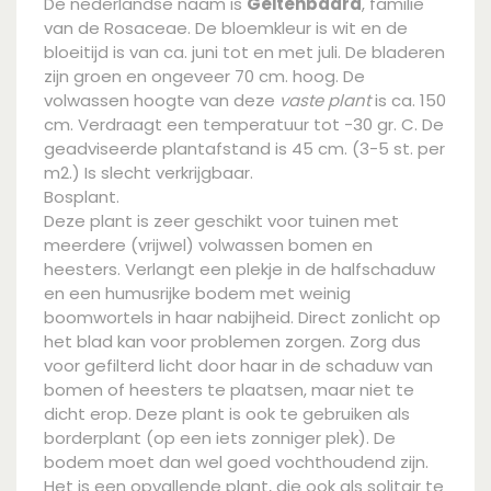
De nederlandse naam is
Geitenbaard
, familie
van de Rosaceae. De bloemkleur is wit en de
bloeitijd is van ca. juni tot en met juli. De bladeren
zijn groen en ongeveer 70 cm. hoog. De
volwassen hoogte van deze
vaste plant
is ca. 150
cm. Verdraagt een temperatuur tot -30 gr. C. De
geadviseerde plantafstand is 45 cm. (3-5 st. per
m2.) Is slecht verkrijgbaar.
Bosplant.
Deze plant is zeer geschikt voor tuinen met
meerdere (vrijwel) volwassen bomen en
heesters. Verlangt een plekje in de halfschaduw
en een humusrijke bodem met weinig
boomwortels in haar nabijheid. Direct zonlicht op
het blad kan voor problemen zorgen. Zorg dus
voor gefilterd licht door haar in de schaduw van
bomen of heesters te plaatsen, maar niet te
dicht erop. Deze plant is ook te gebruiken als
borderplant (op een iets zonniger plek). De
bodem moet dan wel goed vochthoudend zijn.
Het is een opvallende plant, die ook als solitair te