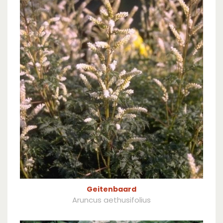
Geitenbaard
Aruncus aethusifolius