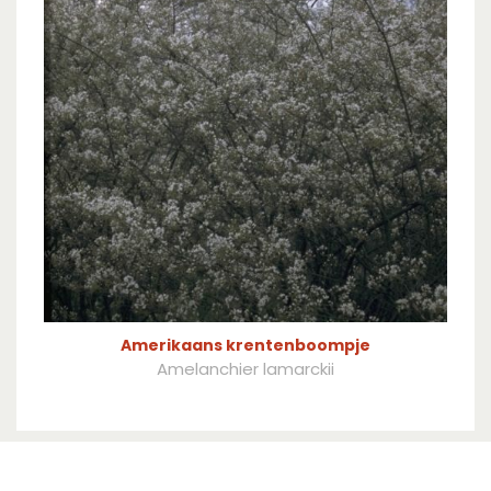
Amerikaans krentenboompje
Amelanchier lamarckii