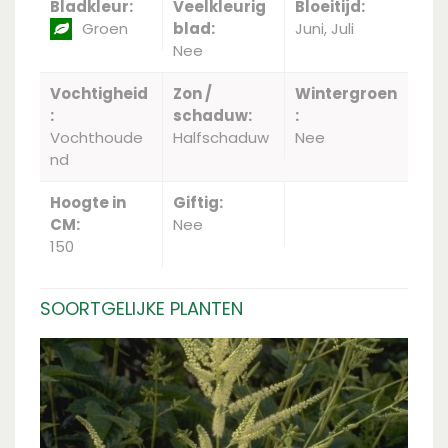
Bladkleur:
Veelkleurig
Bloeitijd:
Groen
blad:
Juni, Juli
Nee
Vochtigheid
Zon /
Wintergroen
:
schaduw:
:
Vochthoude
Halfschaduw
Nee
nd
Hoogte in
Giftig:
CM:
Nee
150
SOORTGELIJKE PLANTEN