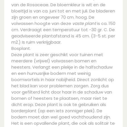
van de Rosaceae. De bloemkleur is wit en de
bloeitijd is van ca. juni tot en met juli. De bladeren
zijn groen en ongeveer 70 cm. hoog. De
volwassen hoogte van deze
vaste plant
is ca. 150
cm. Verdraagt een temperatuur tot -30 gr. C. De
geadviseerde plantafstand is 45 cm. (3-5 st. per
m2.) Is ruim verkrijgbaar.
Bosplant.
Deze plant is zeer geschikt voor tuinen met
meerdere (vrijwel) volwassen bomen en
heesters. Verlangt een plekje in de halfschaduw
en een humusrijke bodem met weinig
boomwortels in haar nabijheid. Direct zonlicht op
het blad kan voor problemen zorgen. Zorg dus
voor gefilterd licht door haar in de schaduw van
bomen of heesters te plaatsen, maar niet te
dicht erop. Deze plant is ook te gebruiken als
borderplant (op een iets zonniger plek). De
bodem moet dan wel goed vochthoudend zijn.
Het is een opvallende plant, die ook als solitair te