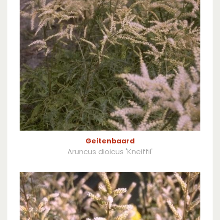
Geitenbaard
Aruncus dioicus 'Kneiffii'