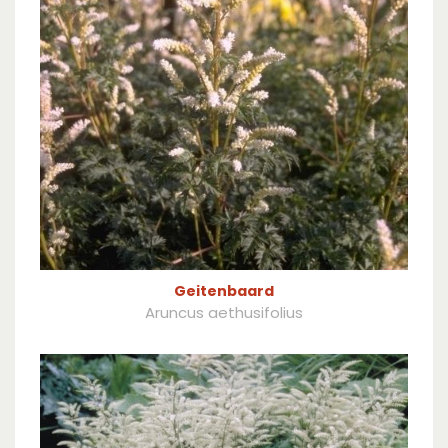
Geitenbaard
Aruncus aethusifolius