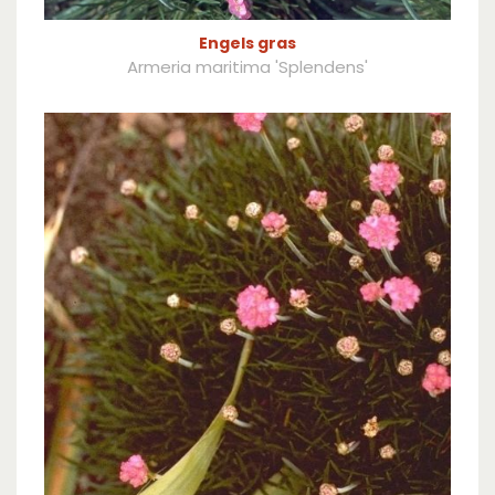
Engels gras
Armeria maritima 'Splendens'