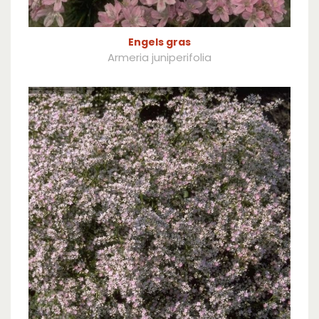
Engels gras
Armeria juniperifolia