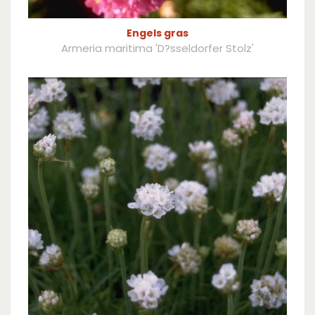
Engels gras
Armeria maritima 'D?sseldorfer Stolz'