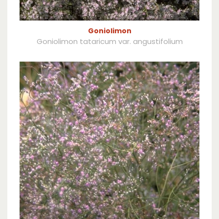
Goniolimon
Goniolimon tataricum var. angustifolium