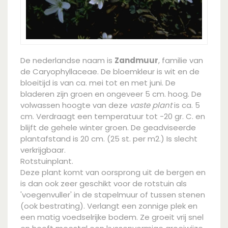
De nederlandse naam is
Zandmuur
, familie van
de Caryophyllaceae. De bloemkleur is wit en de
bloeitijd is van ca. mei tot en met juni. De
bladeren zijn groen en ongeveer 5 cm. hoog. De
volwassen hoogte van deze
vaste plant
is ca. 5
cm. Verdraagt een temperatuur tot -20 gr. C. en
blijft de gehele winter groen. De geadviseerde
plantafstand is 20 cm. (25 st. per m2.) Is slecht
verkrijgbaar.
Rotstuinplant.
Deze plant komt van oorsprong uit de bergen en
is dan ook zeer geschikt voor de rotstuin als
'voegenvuller' in de stapelmuur of tussen stenen
(ook bestrating). Verlangt een zonnige plek en
een matig voedselrijke bodem. Ze groeit vrij snel