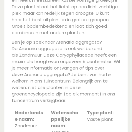
en heeft meestal een kussenvormige groeiwijze.
Deze plant staat het liefst op een licht vochtige
plek, maar kan redelijk tegen droogte. U kunt
haar het best uitplanten in grotere groepen.
Groeit bodembedekkend en laat zich goed
combineren met andere planten.
Ben je op zoek naar Arenaria aggregata?
De Arenaria aggregata is ook wel bekend
als Zandmuur. Deze Caryophyllaceae heeft een
maximale hoogtevan ongeveer 5 centimeter. Wil
je meer informatie ontvangen of tips over
deze Arenaria aggregata? Je bent van harte
welkom in ons tuincentrum. Belangrijk om te
weten: niet alle planten in deze
groenencyclopedie zijn (op elk moment) in ons
tuincentrum verkrijgbaar.
Nederlands
Wetenscha
Type plant:
e naam:
ppelijke
Vaste plant
Zandmuur
naam: