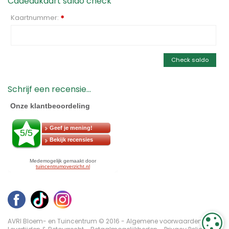
Cadeaukaart saldo check
Kaartnummer:
*
Check saldo
Schrijf een recensie...
AVRI Bloem- en Tuincentrum © 2016 -
Algemene voorwaarden
-
C