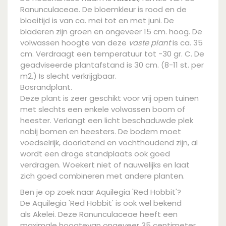
Ranunculaceae. De bloemkleur is rood en de
bloeitijd is van ca. mei tot en met juni. De
bladeren zijn groen en ongeveer 15 cm. hoog. De
volwassen hoogte van deze
vaste plant
is ca. 35
cm. Verdraagt een temperatuur tot -30 gr. C. De
geadviseerde plantafstand is 30 cm. (8-11 st. per
m2.) Is slecht verkrijgbaar.
Bosrandplant.
Deze plant is zeer geschikt voor vrij open tuinen
met slechts een enkele volwassen boom of
heester. Verlangt een licht beschaduwde plek
nabij bomen en heesters. De bodem moet
voedselrijk, doorlatend en vochthoudend zijn, al
wordt een droge standplaats ook goed
verdragen. Woekert niet of nauwelijks en laat
zich goed combineren met andere planten.
Ben je op zoek naar Aquilegia 'Red Hobbit'?
De Aquilegia 'Red Hobbit' is ook wel bekend
als Akelei. Deze Ranunculaceae heeft een
maximale hoogtevan ongeveer 35 centimeter.