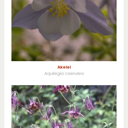
Akelei
Aquilegia caerulea