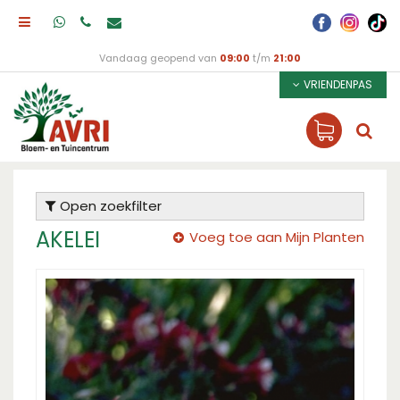
Vandaag geopend van
09:00
t/m
21:00
VRIENDENPAS
Open zoekfilter
AKELEI
Voeg toe aan Mijn Planten