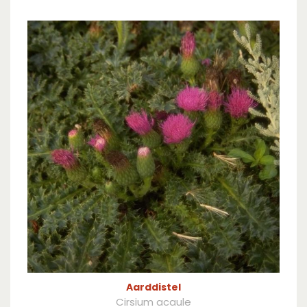
Aarddistel
Cirsium acaule