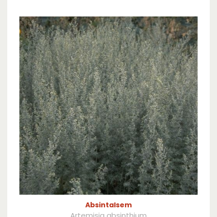
Absintalsem
Artemisia absinthium