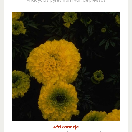
Anacyclus pyrethrum var. depressus
Afrikaantje