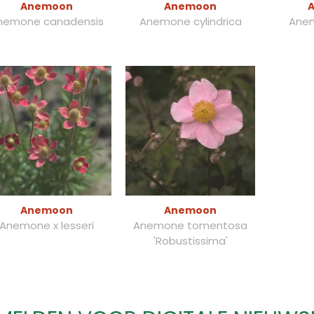
Anemoon
Anemoon
nemone canadensis
Anemone cylindrica
Anem
Anemoon
Anemoon
Anemone x lesseri
Anemone tomentosa
'Robustissima'