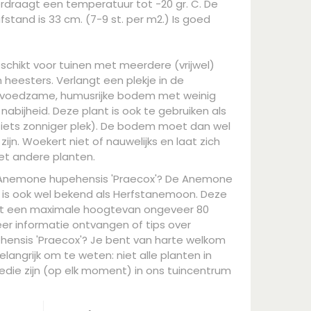
erdraagt een temperatuur tot -20 gr. C. De
stand is 33 cm. (7-9 st. per m2.) Is goed
eschikt voor tuinen met meerdere (vrijwel)
eesters. Verlangt een plekje in de
 voedzame, humusrijke bodem met weinig
abijheid. Deze plant is ook te gebruiken als
 iets zonniger plek). De bodem moet dan wel
jn. Woekert niet of nauwelijks en laat zich
t andere planten.
 Anemone hupehensis 'Praecox'? De Anemone
 is ook wel bekend als Herfstanemoon. Deze
t een maximale hoogtevan ongeveer 80
eer informatie ontvangen of tips over
nsis 'Praecox'? Je bent van harte welkom
elangrijk om te weten: niet alle planten in
die zijn (op elk moment) in ons tuincentrum