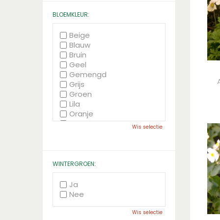
BLOEMKLEUR:
Beige
Blauw
Bruin
Geel
Gemengd
Grijs
Groen
Lila
Oranje
Paars
Wis selectie
Rood
Roze
Wit
Zwart
WINTERGROEN:
Ja
Nee
Wis selectie