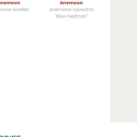
Anemoon
Anemoon
one leveillei
Anemone sylvestris
'Elise Feldman'