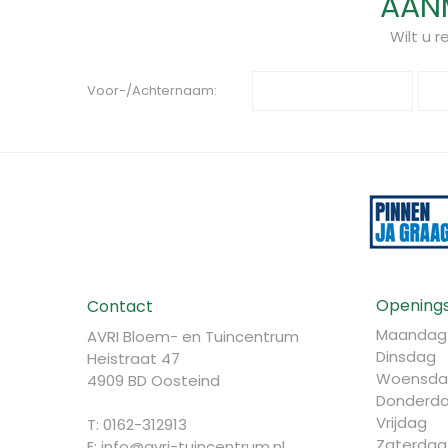
AANM
Wilt u 
Voor-/Achternaam:
Openings
Contact
Maandag
AVRI Bloem- en Tuincentrum
Dinsdag
Heistraat 47
Woensda
4909 BD Oosteind
Donderd
Vrijdag
T: 0162-312913
Zaterdag
E:
info@avri-tuincentrum.nl