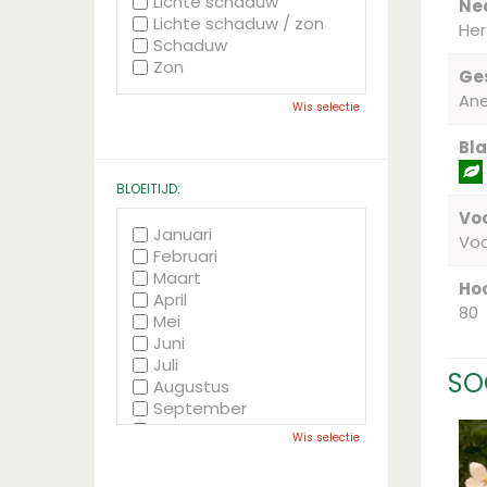
Lichte schaduw
Ne
Lichte schaduw / zon
He
Schaduw
Zon
Ge
An
Wis selectie
Bla
BLOEITIJD:
Voc
Januari
Vo
Februari
Maart
Hoo
April
80
Mei
Juni
Juli
SO
Augustus
September
Oktober
Wis selectie
November
December