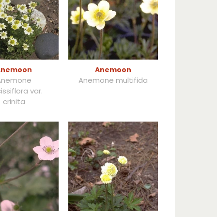
Anemoon
Anemoon
Anemone
Anemone multifida
issiflora var.
crinita