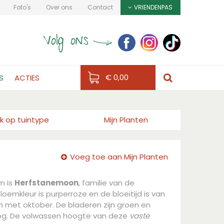
Foto's
Over ons
Contact
VRIENDENPAS
€ 0,00
S
ACTIES
k op tuintype
Mijn Planten
Voeg toe aan Mijn Planten
m is
Herfstanemoon
, familie van de
oemkleur is purperroze en de bloeitijd is van
 met oktober. De bladeren zijn groen en
og. De volwassen hoogte van deze
vaste