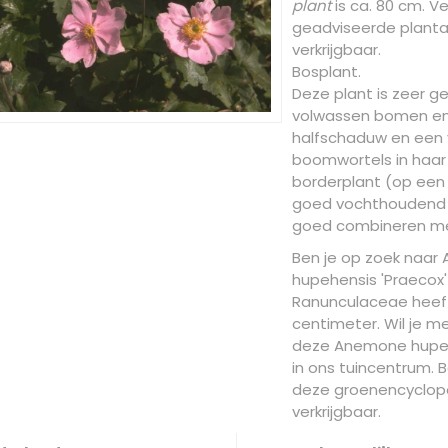
plant
is ca. 80 cm. V
geadviseerde plantaf
verkrijgbaar.
Bosplant.
Deze plant is zeer g
volwassen bomen en h
halfschaduw en een
boomwortels in haar n
borderplant (op een
goed vochthoudend zi
goed combineren me
Ben je op zoek naar
hupehensis 'Praecox'
Ranunculaceae heef
centimeter. Wil je m
deze Anemone hupehe
in ons tuincentrum. B
deze groenencyclope
verkrijgbaar.