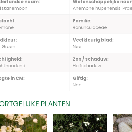
derlandse naam:
Wetenschappelijke naa
rfstanemoon
Anemone hupehensis 'Prae
slacht:
Familie:
emone
Ranunculaceae
dkleur:
Veelkleurig blad:
Groen
Nee
htigheid:
Zon / schaduw:
chthoudend
Halfschaduw
gte in CM:
Giftig:
Nee
ORTGELIJKE PLANTEN