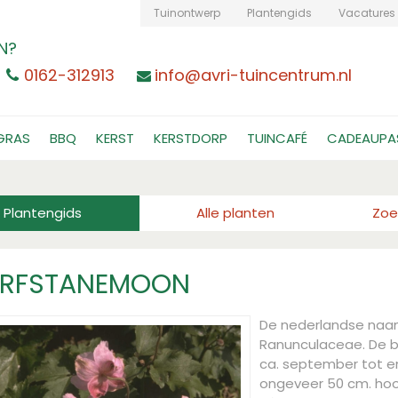
Tuinontwerp
Plantengids
Vacatures
N?
0162-312913
info@avri-tuincentrum.nl
GRAS
BBQ
KERST
KERSTDORP
TUINCAFÉ
CADEAUPA
Plantengids
Alle planten
Zoe
ERFSTANEMOON
De nederlandse naa
Ranunculaceae. De bl
ca. september tot en
ongeveer 50 cm. ho