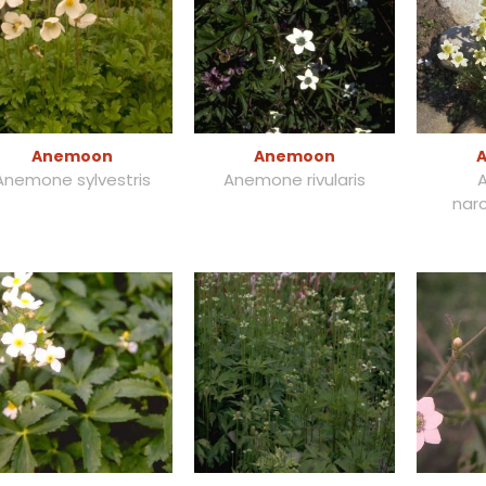
Anemoon
Anemoon
Anemone sylvestris
Anemone rivularis
narc