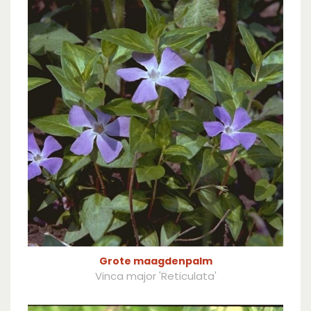
Grote maagdenpalm
Vinca major 'Reticulata'