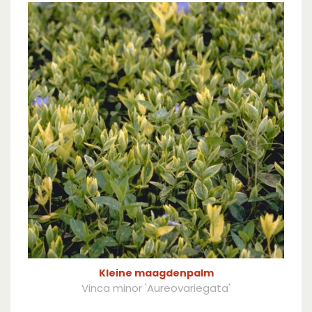
Kleine maagdenpalm
Vinca minor 'Aureovariegata'