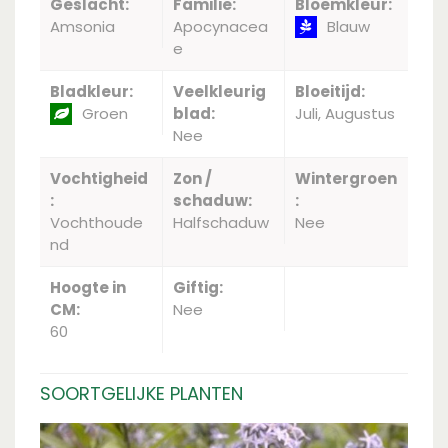
Geslacht:
Familie:
Bloemkleur:
Amsonia
Apocynacea
Blauw
e
Bladkleur:
Veelkleurig
Bloeitijd:
Groen
blad:
Juli, Augustus
Nee
Vochtigheid
Zon /
Wintergroen
:
schaduw:
:
Vochthoude
Halfschaduw
Nee
nd
Hoogte in
Giftig:
CM:
Nee
60
SOORTGELIJKE PLANTEN