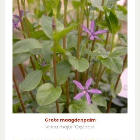
Grote maagdenpalm
Vinca major 'Oxyloba'