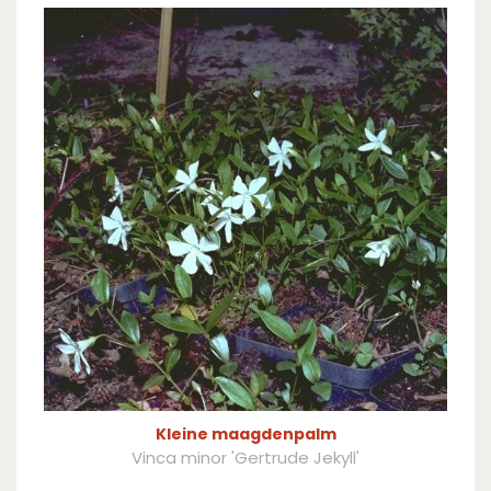
Kleine maagdenpalm
Vinca minor 'Gertrude Jekyll'