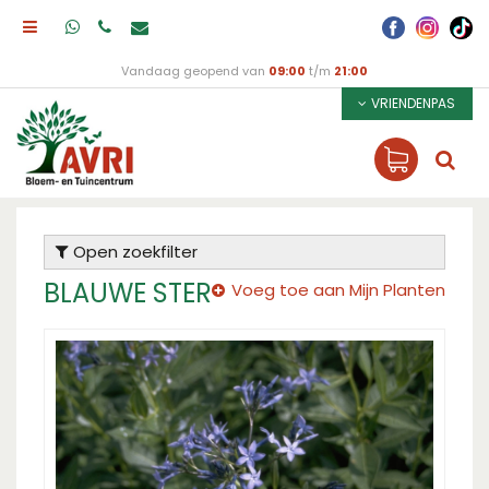
Vandaag geopend van
09:00
t/m
21:00
VRIENDENPAS
Open zoekfilter
BLAUWE STER
Voeg toe aan Mijn Planten