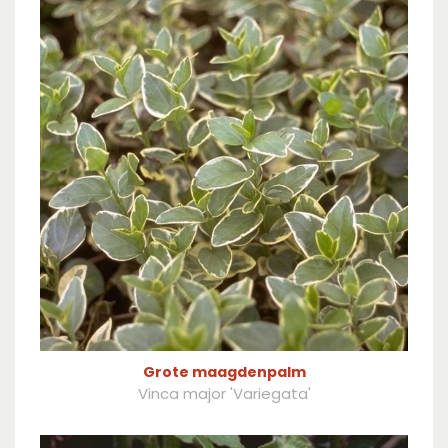
Grote maagdenpalm
Vinca major 'Variegata'