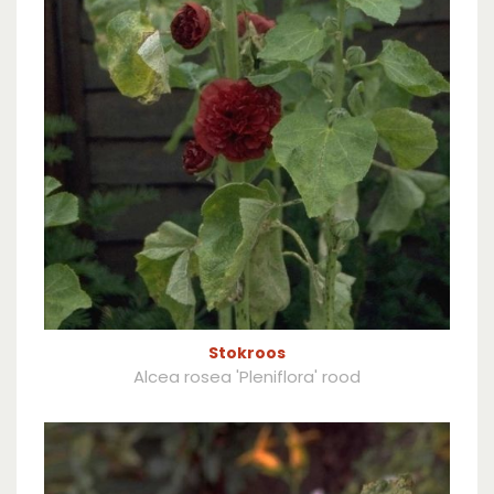
Stokroos
Alcea rosea 'Pleniflora' rood