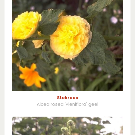
Stokroos
Alcea rosea 'Pleniflora' geel