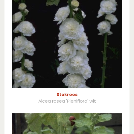
Stokroos
Alcea rosea 'Pleniflora' wit