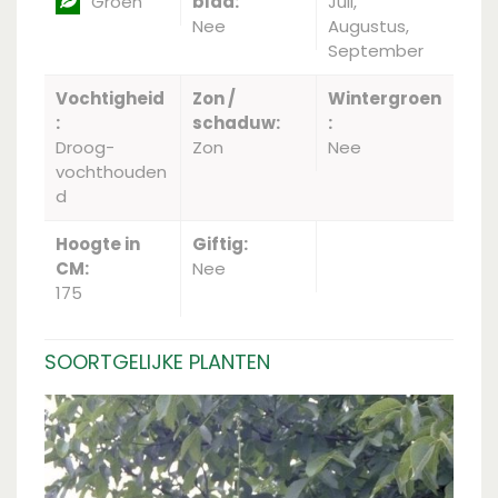
Groen
blad:
Juli,
Nee
Augustus,
September
Vochtigheid
Zon /
Wintergroen
:
schaduw:
:
Droog-
Zon
Nee
vochthouden
d
Hoogte in
Giftig:
CM:
Nee
175
SOORTGELIJKE PLANTEN