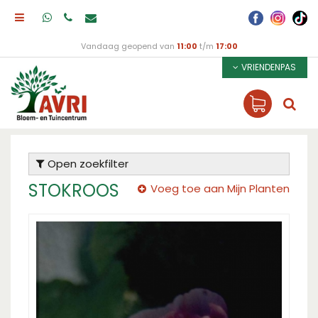
Vandaag geopend van
11:00
t/m
17:00
VRIENDENPAS
Open zoekfilter
STOKROOS
Voeg toe aan Mijn Planten