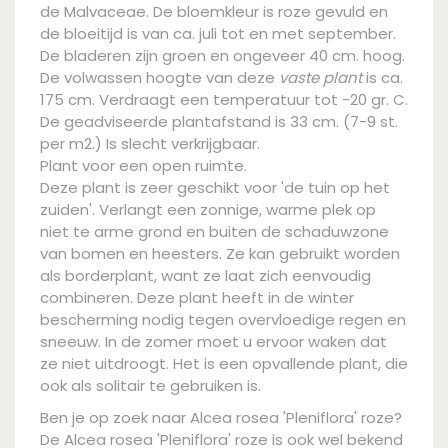
de Malvaceae. De bloemkleur is roze gevuld en
de bloeitijd is van ca. juli tot en met september.
De bladeren zijn groen en ongeveer 40 cm. hoog.
De volwassen hoogte van deze
vaste plant
is ca.
175 cm. Verdraagt een temperatuur tot -20 gr. C.
De geadviseerde plantafstand is 33 cm. (7-9 st.
per m2.) Is slecht verkrijgbaar.
Plant voor een open ruimte.
Deze plant is zeer geschikt voor 'de tuin op het
zuiden'. Verlangt een zonnige, warme plek op
niet te arme grond en buiten de schaduwzone
van bomen en heesters. Ze kan gebruikt worden
als borderplant, want ze laat zich eenvoudig
combineren. Deze plant heeft in de winter
bescherming nodig tegen overvloedige regen en
sneeuw. In de zomer moet u ervoor waken dat
ze niet uitdroogt. Het is een opvallende plant, die
ook als solitair te gebruiken is.
Ben je op zoek naar Alcea rosea 'Pleniflora' roze?
De Alcea rosea 'Pleniflora' roze is ook wel bekend