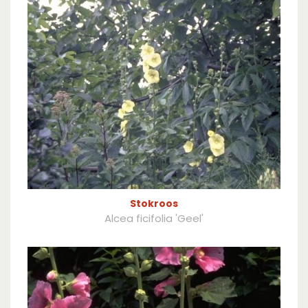
Stokroos
Alcea ficifolia 'Geel'