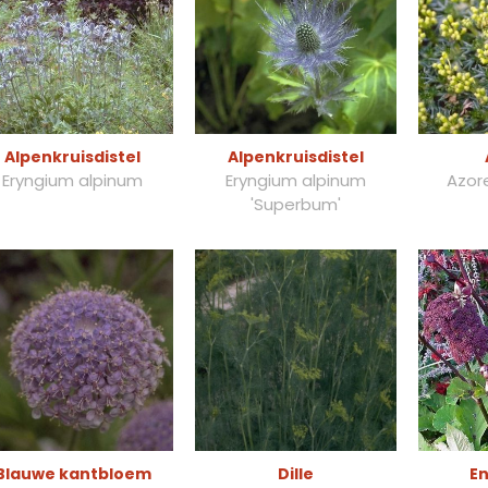
Alpenkruisdistel
Alpenkruisdistel
Eryngium alpinum
Eryngium alpinum
Azore
'Superbum'
Blauwe kantbloem
Dille
En