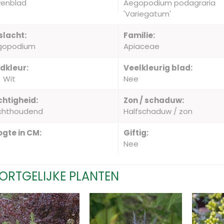
venblad
Aegopodium podagraria
'Variegatum'
slacht:
Familie:
gopodium
Apiaceae
dkleur:
Veelkleurig blad:
Wit
Nee
htigheid:
Zon / schaduw:
chthoudend
Halfschaduw / zon
gte in CM:
Giftig:
Nee
ORTGELIJKE PLANTEN