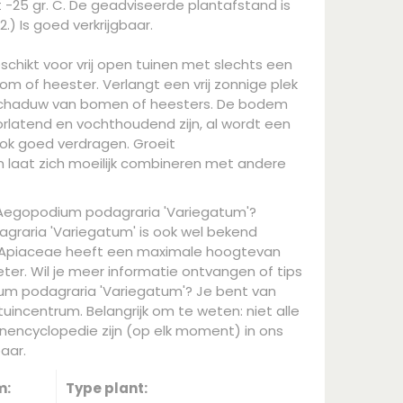
-25 gr. C. De geadviseerde plantafstand is
.) Is goed verkrijgbaar.
schikt voor vrij open tuinen met slechts een
m of heester. Verlangt een vrij zonnige plek
schaduw van bomen of heesters. De bodem
orlatend en vochthoudend zijn, al wordt een
ok goed verdragen. Groeit
aat zich moeilijk combineren met andere
 Aegopodium podagraria 'Variegatum'?
raria 'Variegatum' is ook wel bekend
 Apiaceae heeft een maximale hoogtevan
er. Wil je meer informatie ontvangen of tips
m podagraria 'Variegatum'? Je bent van
uincentrum. Belangrijk om te weten: niet alle
nencyclopedie zijn (op elk moment) in ons
aar.
m:
Type plant: