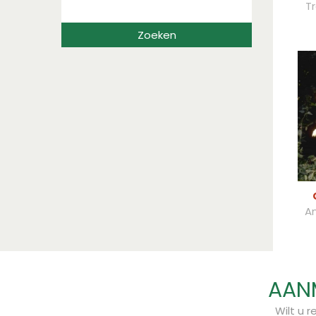
T
An
AANM
Wilt u 