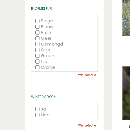
BLOEMKLEUR:
Beige
Blauw
Bruin
Geel
Gemengd
Grijs
Groen
Lila
Oranje
Paars
Wis selectie
Rood
Roze
Wit
Zwart
WINTERGROEN:
Ja
Nee
Wis selectie