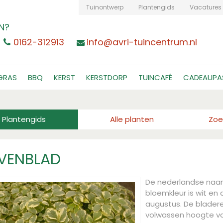
Tuinontwerp
Plantengids
Vacatures
N?
0162-312913
info@avri-tuincentrum.nl
GRAS
BBQ
KERST
KERSTDORP
TUINCAFÉ
CADEAUPA
Plantengids
Alle planten
Zoe
VENBLAD
De nederlandse naa
bloemkleur is wit en d
augustus. De bladere
volwassen hoogte v