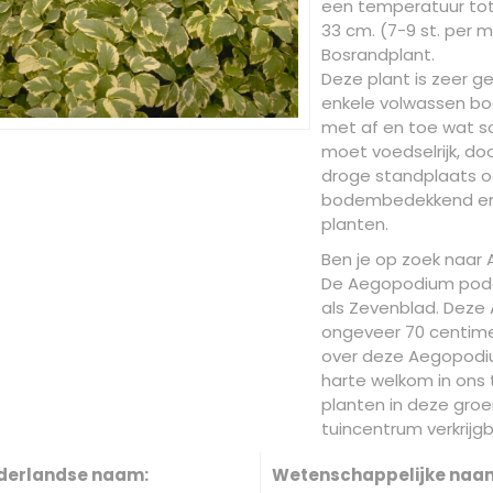
een temperatuur tot 
33 cm. (7-9 st. per m2
Bosrandplant.
Deze plant is zeer ge
enkele volwassen boo
met af en toe wat 
moet voedselrijk, do
droge standplaats o
bodembedekkend en l
planten.
Ben je op zoek naar
De Aegopodium podag
als Zevenblad. Deze
ongeveer 70 centimet
over deze Aegopodiu
harte welkom in ons t
planten in deze groe
tuincentrum verkrijgb
derlandse naam:
Wetenschappelijke naa