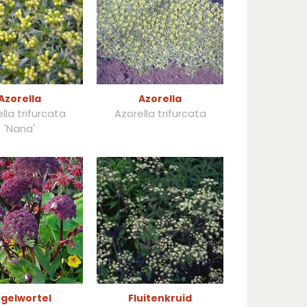
Azorella
Azorella
lla trifurcata
Azorella trifurcata
'Nana'
gelwortel
Fluitenkruid