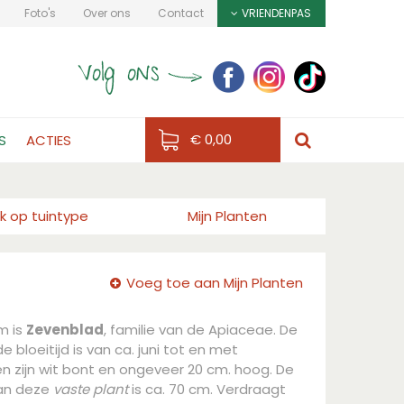
Foto's
Over ons
Contact
VRIENDENPAS
€ 0,00
S
ACTIES
k op tuintype
Mijn Planten
Voeg toe aan Mijn Planten
m is
Zevenblad
, familie van de Apiaceae. De
e bloeitijd is van ca. juni tot en met
n zijn wit bont en ongeveer 20 cm. hoog. De
an deze
vaste plant
is ca. 70 cm. Verdraagt