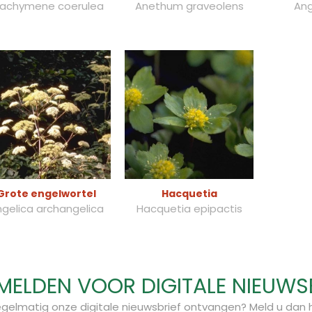
rachymene coerulea
Anethum graveolens
Ang
Grote engelwortel
Hacquetia
gelica archangelica
Hacquetia epipactis
ELDEN VOOR DIGITALE NIEUWS
regelmatig onze digitale nieuwsbrief ontvangen? Meld u dan h