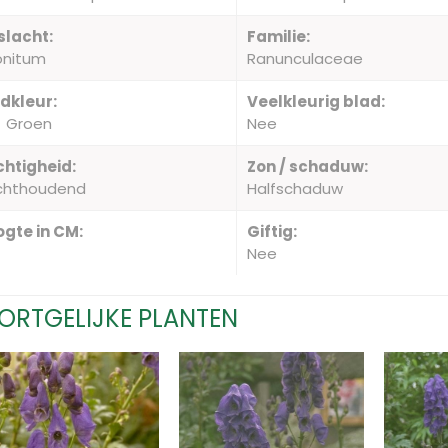
slacht:
Familie:
onitum
Ranunculaceae
dkleur:
Veelkleurig blad:
Groen
Nee
htigheid:
Zon / schaduw:
chthoudend
Halfschaduw
gte in CM:
Giftig:
Nee
ORTGELIJKE PLANTEN