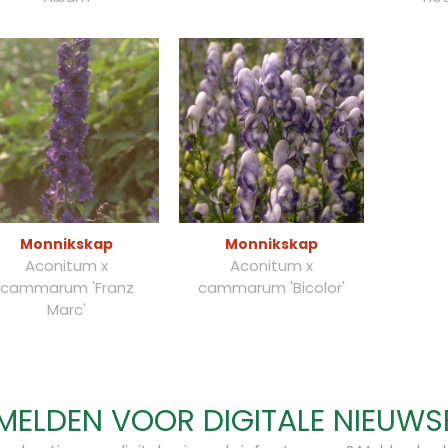
Monnikskap
Monnikskap
Aconitum x
Aconitum x
cammarum 'Franz
cammarum 'Bicolor'
Marc'
ELDEN VOOR DIGITALE NIEUWS