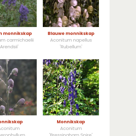
n monnikskap
Blauwe monnikskap
um carmichaelii
Aconitum napellus
'Arendsii'
'Rubellum'
onnikskap
Monnikskap
Aconitum
Aconitum
erophyllum
'Bressingham Spire'