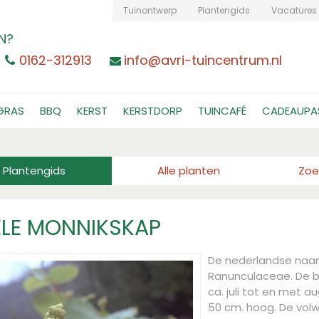
Tuinontwerp
Plantengids
Vacatures
N?
0162-312913
info@avri-tuincentrum.nl
GRAS
BBQ
KERST
KERSTDORP
TUINCAFÉ
CADEAUPA
Plantengids
Alle planten
Zoe
LE MONNIKSKAP
De nederlandse naa
Ranunculaceae. De blo
ca. juli tot en met 
50 cm. hoog. De vo