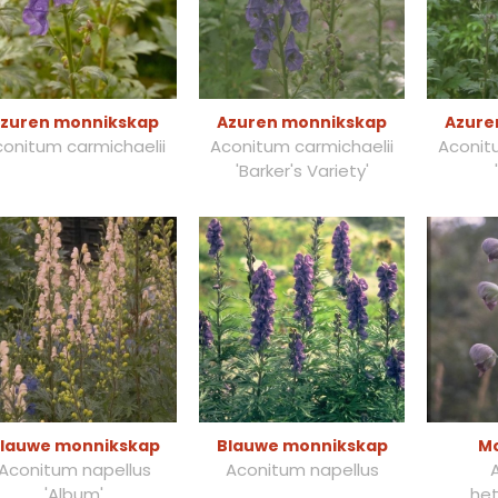
zuren monnikskap
Azuren monnikskap
Azure
onitum carmichaelii
Aconitum carmichaelii
Aconit
'Barker's Variety'
lauwe monnikskap
Blauwe monnikskap
M
Aconitum napellus
Aconitum napellus
'Album'
het