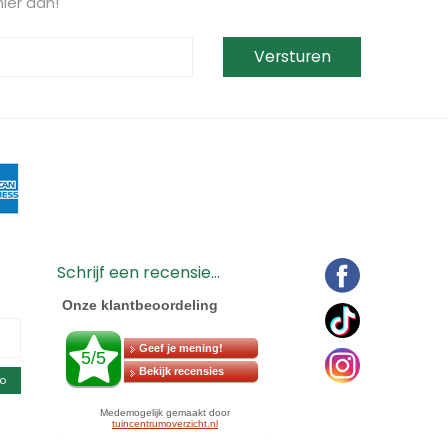
ier aan!
Schrijf een recensie...
o