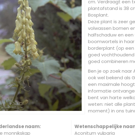
cm. Verdraagt een t
plantafstand is 38 cm
Bosplant.
Deze plant is zeer g
volwassen bomen en h
halfschaduw en een
boomwortels in haar n
borderplant (op een
goed vochthoudend zi
goed combineren me
Ben je op zoek naar 
ook wel bekend als 
een maximale hoogte
informatie ontvangen
bent van harte welko
weten: niet alle plan
moment) in ons tuinc
derlandse naam:
Wetenschappelijke naa
e monnikskap
Aconitum vulparia