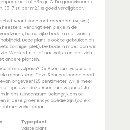
emperatuur tot -35 gr. C. De geadviseerde
. (5-7 st. per m2.) Is goed verkrijgbaar.
eschikt voor tuinen met meerdere (vrijwel)
eesters. Verlangt een plekje in de
 voedzame, humusrijke bodem met weinig
abijheid. Deze plant is ook te gebruiken als
 iets zonniger plek). De bodem moet dan wel
jn. Woekert niet of nauwelijks en laat zich
t andere planten.
Aconitum vulparia? De Aconitum vulparia is
Gele monnikskap. Deze Ranunculaceae heeft
van ongeveer 125 centimeter. Wil je meer
 of tips over deze Aconitum vulparia? Je
m in ons tuincentrum. Belangrijk om te
ten in deze groenencyclopedie zijn (op elk
entrum verkrijgbaar.
m:
Type plant:
Vaste plant