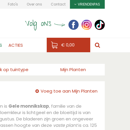
Foto's
Over ons
Contact
VRIENDENPAS
€ 0,00
S
ACTIES
k op tuintype
Mijn Planten
Voeg toe aan Mijn Planten
m is
Gele monnikskap
, familie van de
emkleur is lichtgeel en de bloeitijd is van
augustus. De bladeren zijn groen en ongeveer
lwassen hoogte van deze
vaste plant
is ca. 125