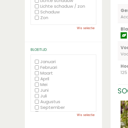
Lichte schaduw
Lichte schaduw / zon
Ge
Schaduw
Ac
Zon
Bla
Wis selectie
Voc
BLOEITIJD:
Vo
Januari
Hoo
Februari
125
Maart
April
Mei
SO
Juni
Juli
Augustus
September
Oktober
Wis selectie
November
December