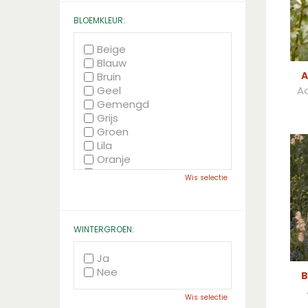
BLOEMKLEUR:
Beige
Blauw
A
Bruin
Ac
Geel
Gemengd
Grijs
Groen
Lila
Oranje
Paars
Wis selectie
Rood
Roze
Wit
Zwart
WINTERGROEN:
Ja
Nee
B
Wis selectie