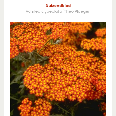
Duizendblad
Achillea clypeolata 'Theo Ploeger'