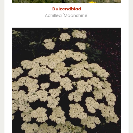
Duizendblad
Achillea 'Moonshine'