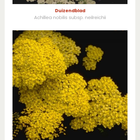
Duizendblad
Achillea nobilis subsp. neilreichii