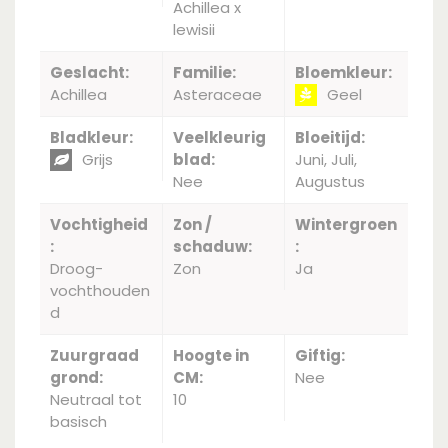
Achillea x
lewisii
Geslacht:
Familie:
Bloemkleur:
Achillea
Asteraceae
Geel
Bladkleur:
Veelkleurig
Bloeitijd:
Grijs
blad:
Juni, Juli,
Nee
Augustus
Vochtigheid
Zon /
Wintergroen
:
schaduw:
:
Droog-
Zon
Ja
vochthouden
d
Zuurgraad
Hoogte in
Giftig:
grond:
CM:
Nee
Neutraal tot
10
basisch