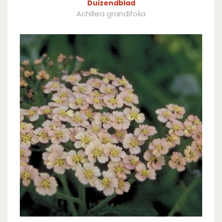
Duizendblad
Achillea grandifolia