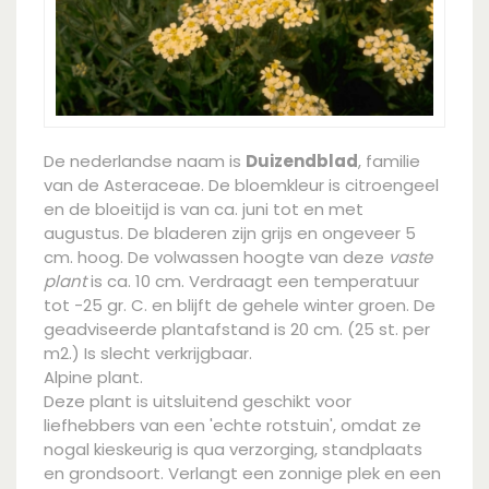
De nederlandse naam is
Duizendblad
, familie
van de Asteraceae. De bloemkleur is citroengeel
en de bloeitijd is van ca. juni tot en met
augustus. De bladeren zijn grijs en ongeveer 5
cm. hoog. De volwassen hoogte van deze
vaste
plant
is ca. 10 cm. Verdraagt een temperatuur
tot -25 gr. C. en blijft de gehele winter groen. De
geadviseerde plantafstand is 20 cm. (25 st. per
m2.) Is slecht verkrijgbaar.
Alpine plant.
Deze plant is uitsluitend geschikt voor
liefhebbers van een 'echte rotstuin', omdat ze
nogal kieskeurig is qua verzorging, standplaats
en grondsoort. Verlangt een zonnige plek en een