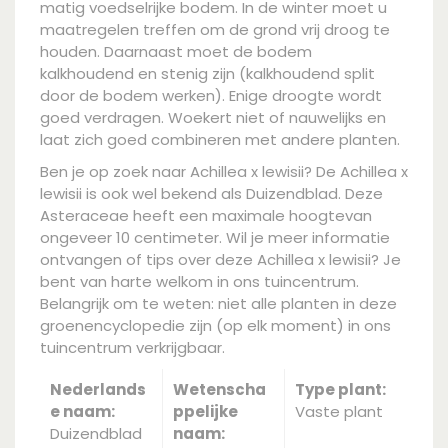
matig voedselrijke bodem. In de winter moet u
maatregelen treffen om de grond vrij droog te
houden. Daarnaast moet de bodem
kalkhoudend en stenig zijn (kalkhoudend split
door de bodem werken). Enige droogte wordt
goed verdragen. Woekert niet of nauwelijks en
laat zich goed combineren met andere planten.
Ben je op zoek naar Achillea x lewisii? De Achillea x
lewisii is ook wel bekend als Duizendblad. Deze
Asteraceae heeft een maximale hoogtevan
ongeveer 10 centimeter. Wil je meer informatie
ontvangen of tips over deze Achillea x lewisii? Je
bent van harte welkom in ons tuincentrum.
Belangrijk om te weten: niet alle planten in deze
groenencyclopedie zijn (op elk moment) in ons
tuincentrum verkrijgbaar.
Nederlands
Wetenscha
Type plant:
e naam:
ppelijke
Vaste plant
Duizendblad
naam: