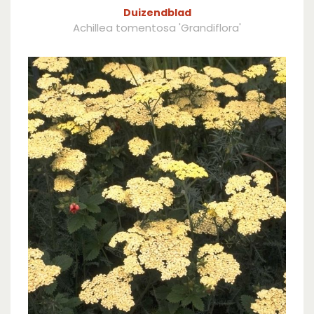
Duizendblad
Achillea tomentosa 'Grandiflora'