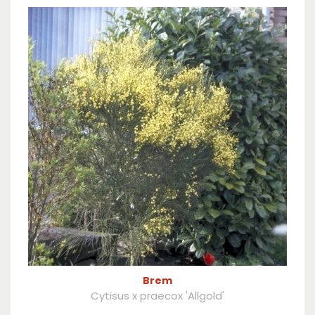
Brem
Cytisus x praecox 'Allgold'