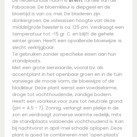
De nederlandse naam is
Brem
, familie van de
Fabaceae. De bloemkleur is diepgeel en de
bloeitijd is van ca. mei. De bladeren zijn
donkergroen. De volwassen hoogte van deze
middelgrote heester
is ca. 125 cm. Verdraagt een
temperatuur tot -15 gr. C. en blijft de gehele
winter groen. Heeft een opvallende bloeiwijze. Is
slecht verkrijgbaar.
Te gebruiken zonder specifieke eisen aan hun
standplaats.
Met een grote sierwaarde, vooral bv. als
accentplant in het openbaar groen en in de tuin
vanwege de mooie vorm, de bloeiwijze of de
bladkleur. Deze plant wenst een voedselarme,
droge tot vochthoudende, zandige bodem.
Heeft een voorkeur voor zure tot neutrale grond
(pH = 4.5 - 7). Zonnig, verlangt een plekje in de
zon en verdraagt zomerse warmte redelijk, mits
de standplaats voldoende vochthoudend is. Kan
bij nachtvorst in april-mei schade oplopen. Deze
plant is goed te combineren met 'open plaats'