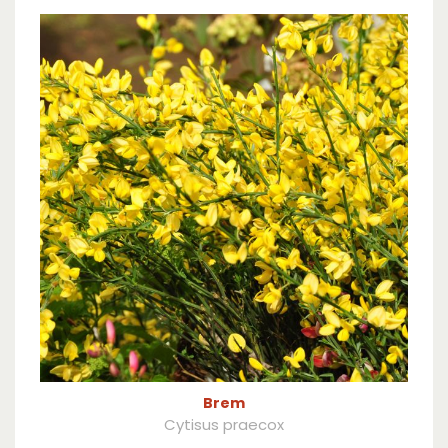
Brem
Cytisus praecox