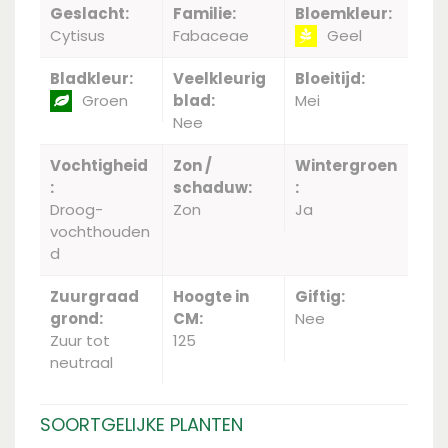
Geslacht:
Familie:
Bloemkleur:
Cytisus
Fabaceae
Geel
Bladkleur:
Veelkleurig
Bloeitijd:
Groen
blad:
Mei
Nee
Vochtigheid
Zon /
Wintergroen
:
schaduw:
:
Droog-
Zon
Ja
vochthouden
d
Zuurgraad
Hoogte in
Giftig:
grond:
CM:
Nee
Zuur tot
125
neutraal
SOORTGELIJKE PLANTEN