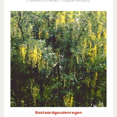
Colutea x media 'Copper Beauty'
Bastaardgoudenregen