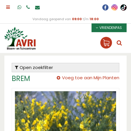
Vandaag geopend van
09:00
t/m
18:00
VRIENDENPAS
Open zoekfilter
BREM
Voeg toe aan Mijn Planten