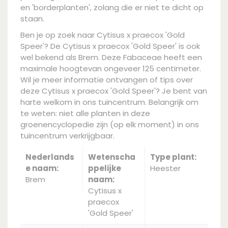
en 'borderplanten', zolang die er niet te dicht op
staan.
Ben je op zoek naar Cytisus x praecox 'Gold
Speer'? De Cytisus x praecox 'Gold Speer' is ook
wel bekend als Brem. Deze Fabaceae heeft een
maximale hoogtevan ongeveer 125 centimeter.
Wil je meer informatie ontvangen of tips over
deze Cytisus x praecox 'Gold Speer'? Je bent van
harte welkom in ons tuincentrum. Belangrijk om
te weten: niet alle planten in deze
groenencyclopedie zijn (op elk moment) in ons
tuincentrum verkrijgbaar.
Nederlands
Wetenscha
Type plant:
e naam:
ppelijke
Heester
Brem
naam:
Cytisus x
praecox
'Gold Speer'