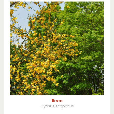
Brem
Cytisus scoparius