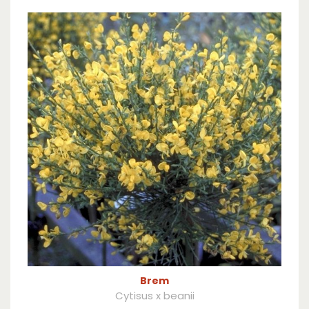
Brem
Cytisus x beanii