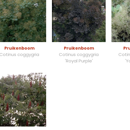
Pruikenboom
Pruikenboom
Pr
Cotinus coggygria
Cotinus coggygria
Coti
'Royal Purple'
'Y