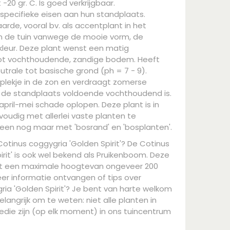
20 gr. C. Is goed verkrijgbaar.
specifieke eisen aan hun standplaats.
arde, vooral bv. als accentplant in het
n de tuin vanwege de mooie vorm, de
dkleur. Deze plant wenst een matig
 tot vochthoudende, zandige bodem. Heeft
utrale tot basische grond (ph = 7 - 9).
 plekje in de zon en verdraagt zomerse
s de standplaats voldoende vochthoudend is.
 april-mei schade oplopen. Deze plant is in
voudig met allerlei vaste planten te
leen nog maar met 'bosrand' en 'bosplanten'.
Cotinus coggygria 'Golden Spirit'? De Cotinus
irit' is ook wel bekend als Pruikenboom. Deze
t een maximale hoogtevan ongeveer 200
eer informatie ontvangen of tips over
ia 'Golden Spirit'? Je bent van harte welkom
elangrijk om te weten: niet alle planten in
die zijn (op elk moment) in ons tuincentrum