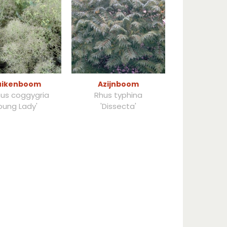
uikenboom
Azijnboom
nus coggygria
Rhus typhina
oung Lady'
'Dissecta'