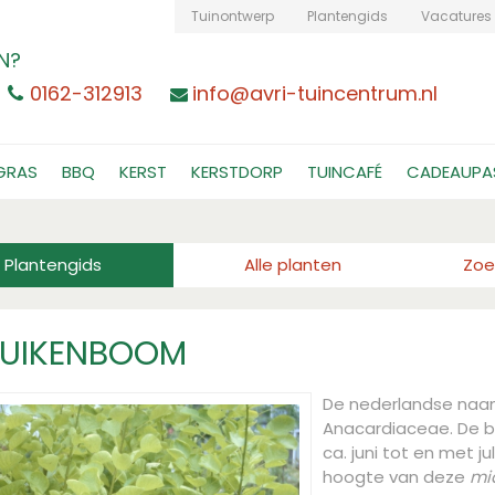
Tuinontwerp
Plantengids
Vacatures
N?
0162-312913
info@avri-tuincentrum.nl
GRAS
BBQ
KERST
KERSTDORP
TUINCAFÉ
CADEAUPA
Plantengids
Alle planten
Zoe
RUIKENBOOM
De nederlandse naa
Anacardiaceae. De bl
ca. juni tot en met j
hoogte van deze
mi