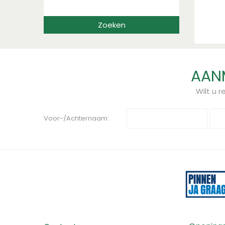
AANM
Wilt u 
Voor-/Achternaam: