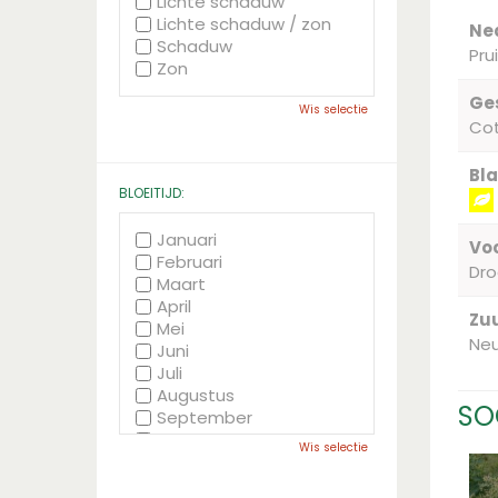
Lichte schaduw
Lichte schaduw / zon
Ne
Schaduw
Pr
Zon
Ge
Wis selectie
Cot
Bla
BLOEITIJD:
Januari
Voc
Februari
Dr
Maart
April
Zu
Mei
Neu
Juni
Juli
Augustus
SO
September
Oktober
Wis selectie
November
December