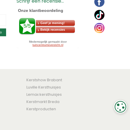
Schrijf een recensie...
o
Kerstshow Brabant
Luville Kersthuisjes
Lemax kersthuisjes
Kerstmarkt Breda
C
Kerstproducten