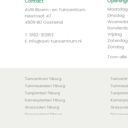
Openings
Contact
Maandag
AVRI Bloem- en Tuincentrum
Dinsdag
Heistraat 47
Woensda
4909 BD Oosteind
Donderd
Vrijdag
T: 0162-312913
Zaterdag
E:
info@avri-tuincentrum.nl
Zondag
Toon alle
Tuincentrum Tilburg
Tuincent
Tuinmeubelen Tilburg
Tuinmeub
Tuinplanten Tilburg
Tuinplan
Kamerplanten Tilburg
Kamerpla
Graszoden Tilburg
Graszod
Dierenwinkel Tilburg
Dierenwi
AVRI Bloem- en Tuincentrum © 2016 -
Algemene voorwaar