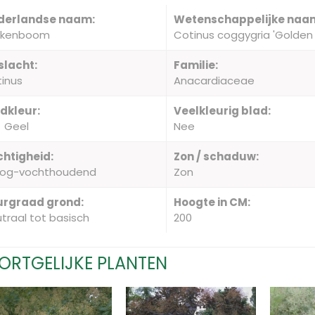
derlandse naam:
Wetenschappelijke naa
uikenboom
Cotinus coggygria 'Golden S
slacht:
Familie:
inus
Anacardiaceae
dkleur:
Veelkleurig blad:
Geel
Nee
htigheid:
Zon / schaduw:
oog-vochthoudend
Zon
urgraad grond:
Hoogte in CM:
traal tot basisch
200
ORTGELIJKE PLANTEN