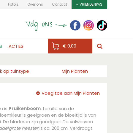
Foto's
Over ons
Contact
VRIENDENPAS
€ 0,00
S
ACTIES
k op tuintype
Mijn Planten
Voeg toe aan Mijn Planten
m is
Pruikenboom
, familie van de
oemkleur is geelgroen en de bloeitijd is van
uli. De bladeren zijn goudgeel. De volwassen
ddelgrote heester
is ca. 200 cm. Verdraagt