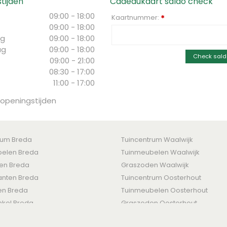
tijden
Cadeaukaart saldo check
09:00 - 18:00
Kaartnummer:
*
09:00 - 18:00
g
09:00 - 18:00
ag
09:00 - 18:00
Check sald
09:00 - 21:00
08:30 - 17:00
11:00 - 17:00
 openingstijden
rum Breda
Tuincentrum Waalwijk
elen Breda
Tuinmeubelen Waalwijk
ten Breda
Graszoden Waalwijk
nten Breda
Tuincentrum Oosterhout
en Breda
Tuinmeubelen Oosterhout
nkel Breda
Graszoden Oosterhout
den
-
Levertijden & Retourrecht
-
Betaalmogelijkheden
-
Privacy Policy