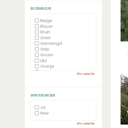
BLOEMKLEUR:
Beige
Blauw
Bruin
Geel
Gemengd
Grijs
Groen
Lila
Oranje
Paars
Wis selectie
Rood
Roze
Wit
Zwart
WINTERGROEN:
Ja
Nee
Wis selectie