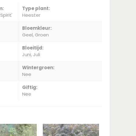
m:
Type plant:
pirit'
Heester
Bloemkleur:
Geel, Groen
Bloeitijd:
Juni, Juli
Wintergroen:
Nee
Giftig:
Nee