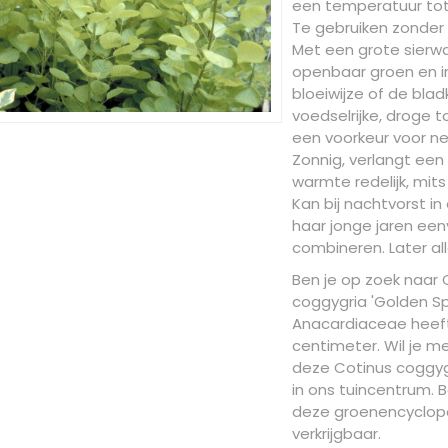
een temperatuur tot -
Te gebruiken zonder 
Met een grote sierwa
openbaar groen en i
bloeiwijze of de bla
voedselrijke, droge
een voorkeur voor ne
Zonnig, verlangt een
warmte redelijk, mit
Kan bij nachtvorst in
haar jonge jaren een
combineren. Later al
Ben je op zoek naar 
coggygria 'Golden Sp
Anacardiaceae heef
centimeter. Wil je m
deze Cotinus coggygr
in ons tuincentrum. B
deze groenencyclope
verkrijgbaar.