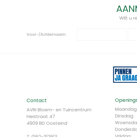
AANM
Wilt u 
Voor-/Achternaam:
Openings
Contact
Maandag
AVRI Bloem- en Tuincentrum
Dinsdag
Heistraat 47
Woensda
4909 BD Oosteind
Donderd
Vrijdag
T: 0162-312913