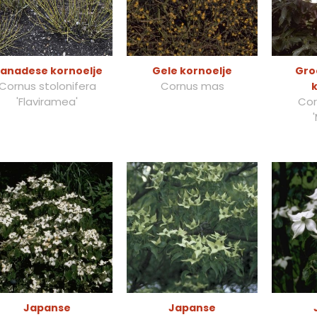
anadese kornoelje
Gele kornoelje
Gro
Cornus stolonifera
Cornus mas
k
'Flaviramea'
Cor
Japanse
Japanse