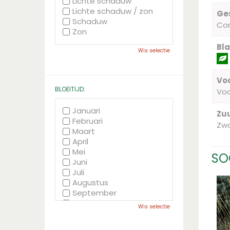
Lichte schaduw
Lichte schaduw / zon
Ge
Schaduw
Co
Zon
Bla
Wis selectie
Voc
BLOEITIJD:
Vo
Januari
Zu
Februari
Zwa
Maart
April
Mei
SO
Juni
Juli
Augustus
September
Oktober
Wis selectie
November
December