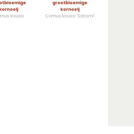
otbloemige
grootbloemige
kornoelj
kornoelj
rnus kousa
Cornus kousa 'Satomi'