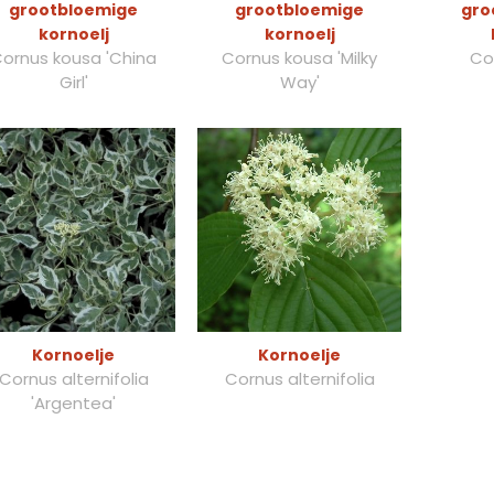
grootbloemige
grootbloemige
gro
kornoelj
kornoelj
ornus kousa 'China
Cornus kousa 'Milky
Co
Girl'
Way'
Kornoelje
Kornoelje
Cornus alternifolia
Cornus alternifolia
'Argentea'