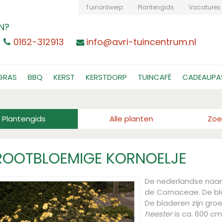
Tuinontwerp
Plantengids
Vacatures
N?
0162-312913
info@avri-tuincentrum.nl
GRAS
BBQ
KERST
KERSTDORP
TUINCAFÉ
CADEAUPA
Plantengids
Alle planten
Zoe
OOTBLOEMIGE KORNOELJE
De nederlandse naa
de Cornaceae. De bloe
De bladeren zijn gr
heester
is ca. 600 cm