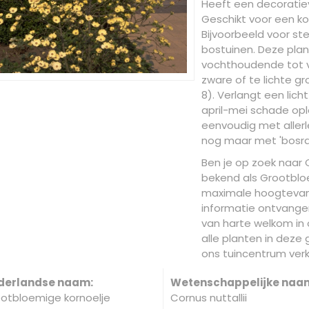
Heeft een decoratiev
Geschikt voor een ko
Bijvoorbeeld voor st
bostuinen. Deze plan
vochthoudende tot v
zware of te lichte gr
8). Verlangt een lich
april-mei schade oplo
eenvoudig met allerl
nog maar met 'bosran
Ben je op zoek naar C
bekend als Grootblo
maximale hoogtevan 
informatie ontvangen
van harte welkom in 
alle planten in deze
ons tuincentrum verk
derlandse naam:
Wetenschappelijke naa
otbloemige kornoelje
Cornus nuttallii