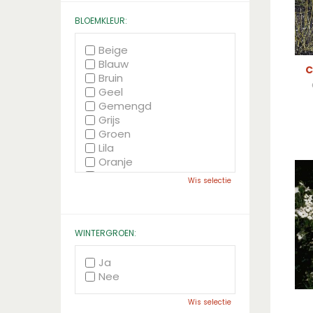
BLOEMKLEUR:
Beige
Blauw
C
Bruin
Geel
Gemengd
Grijs
Groen
Lila
Oranje
Paars
Wis selectie
Rood
Roze
Wit
Zwart
WINTERGROEN:
Ja
Nee
Wis selectie