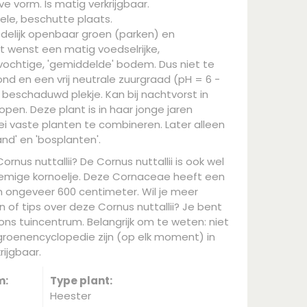
e vorm. Is matig verkrijgbaar.
ele, beschutte plaats.
edelijk openbaar groen (parken) en
t wenst een matig voedselrijke,
ochtige, 'gemiddelde' bodem. Dus niet te
ond en een vrij neutrale zuurgraad (pH = 6 -
t beschaduwd plekje. Kan bij nachtvorst in
pen. Deze plant is in haar jonge jaren
ei vaste planten te combineren. Later alleen
d' en 'bosplanten'.
ornus nuttallii? De Cornus nuttallii is ook wel
emige kornoelje. Deze Cornaceae heeft een
ongeveer 600 centimeter. Wil je meer
 of tips over deze Cornus nuttallii? Je bent
ons tuincentrum. Belangrijk om te weten: niet
 groenencyclopedie zijn (op elk moment) in
rijgbaar.
m:
Type plant:
Heester