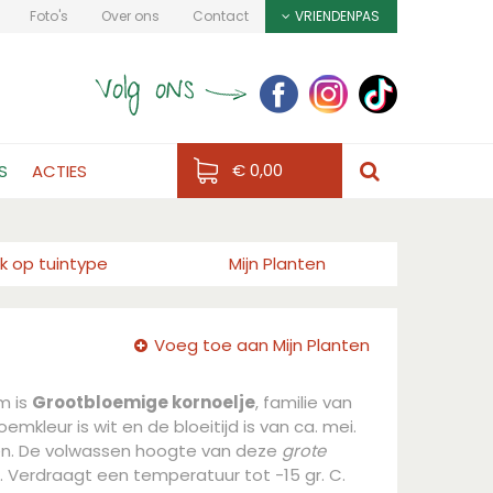
Foto's
Over ons
Contact
VRIENDENPAS
€ 0,00
S
ACTIES
k op tuintype
Mijn Planten
Voeg toe aan Mijn Planten
m is
Grootbloemige kornoelje
, familie van
mkleur is wit en de bloeitijd is van ca. mei.
oen. De volwassen hoogte van deze
grote
. Verdraagt een temperatuur tot -15 gr. C.