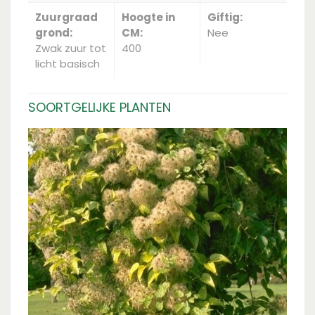
Zuurgraad
Hoogte in
Giftig:
grond:
CM:
Nee
Zwak zuur tot
400
licht basisch
SOORTGELIJKE PLANTEN