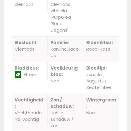
clematis
Clematis
viticella
'Purpurea
Plena
Elegans'
Geslacht:
Familie:
Bloemkleur:
Clematis
Ranunculace
Rood, Roze
ae
Bladkleur:
Veelkleurig
Bloeitijd:
Groen
blad:
Juni, Juli,
Nee
Augustus,
September
Vochtigheid
Zon /
Wintergroen
:
schaduw:
:
Vochthoude
Lichte
Nee
nd-vochtig
schaduw /
zon